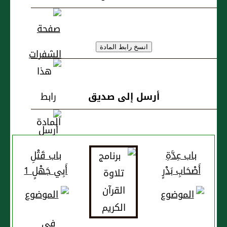
أرسل إلى صديق
باب عِدَّةِ
باب قَتْلِ
أَصْحَابِ بَدْرٍ
أَبِي جَهْلٍ 1