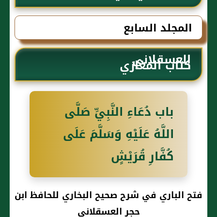
البخاري للحافظ ابن حجر
المجلد السابع
العسقلاني
كتاب المغازي
باب دُعَاءِ النَّبِيِّ صَلَّى
اللَّهُ عَلَيْهِ وَسَلَّمَ عَلَى
كُفَّارِ قُرَيْشٍ
فتح الباري في شرح صحيح البخاري للحافظ ابن
حجر العسقلاني