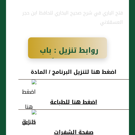
فتح الباري في شرح صحيح البخاري للحافظ ابن حجر
العسقلاني
روابط تنزيل : باب
دُعَاءِ النَّبِيِّ صَلَّى
اضغط هنا لتنزيل البرنامج / المادة
اللَّهُ عَلَيْهِ وَسَلَّمَ
عَلَى كُفَّارِ قُرَيْشٍ
اضغط هنا للطباعة
صفحة الشفرات