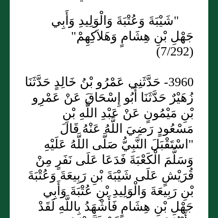
"شَيْبَةَ وَعُتْبَةَ وَالْوَلِيدِ وَأَبِي
جَهْلِ بْنِ هِشَامٍ وَهَلاَكِهِمْ"
(7/292)
3960- حَدَّثَنِي عَمْرُو بْنُ خَالِدٍ حَدَّثَنَا
زُهَيْرٌ حَدَّثَنَا أَبُو إِسْحَاقَ عَنْ عَمْرِو
بْنِ مَيْمُونٍ عَنْ عَبْدِ اللَّهِ بْنِ
مَسْعُودٍ رَضِيَ اللَّهُ عَنْهُ قَالَ
"اسْتَقْبَلَ النَّبِيُّ صَلَّى اللَّهُ عَلَيْهِ
وَسَلَّمَ الْكَعْبَةَ فَدَعَا عَلَى نَفَرٍ مِنْ
قُرَيْشٍ عَلَى شَيْبَةَ بْنِ رَبِيعَةَ وَعُتْبَةَ
بْنِ رَبِيعَةَ وَالْوَلِيدِ بْنِ عُتْبَةَ وَأَبِي
جَهْلِ بْنِ هِشَامٍ فَأَشْهَدُ بِاللَّهِ لَقَدْ