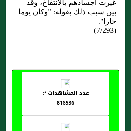
غيرت أجسادهم بالانتفاخ، وقد
بين سبب ذلك بقوله: "وكان يوما
حارا".
(7/293)
عدد المشاهدات *:
816536