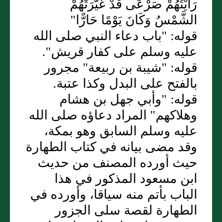
رَأَيْتُهُمْ صَرْعَى قَدْ غَيَّرَتْهُمْ
الشَّمْسُ وَكَانَ يَوْمًا حَارًّا"
قوله: "باب دعاء النبي صلى الله
عليه وسلم على كفار قريش".
قوله: "شيبة بن ربيعة" مجرور
بالفتح على البدل وكذا عتبة.
قوله: "وأبي جهل بن هشام
وهلاكهم" المراد دعاؤه صلى الله
عليه وسلم السابق وهو بمكة،
وقد مضى بيانه في كتاب الطهارة
حيث أورده المصنف من حديث
ابن مسعود المذكور في هذا
الباب بأتم منه سياقا، وأورده في
الطهارة لقصة سلى الجزور