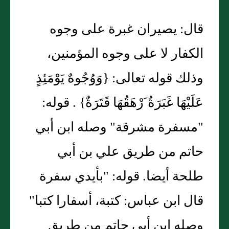
قال: يصيران غبرة على وجوه
الكفار لا على وجوه المؤمنين،
وذلك قوله تعالى: {وَوُجُوهٌ يَوْمَئِذٍ
عَلَيْهَا غَبَرَةٌ َرْهَقُهَا قَتَرَةٌ} . قوله:
"مسفرة مشرقة" وصله ابن أبي
حاتم من طريق علي بن أبي
طلحة أيضا. قوله: "بأيدي سفرة
قال ابن عباس: كتبة، أسفارا كتبا"
وصله ابن أبي حاتم من طريق