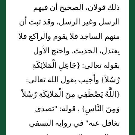
ذلك قولان، الصحيح أن فيهم
الرسل وغير الرسل، وقد ثبت أن
منهم الساجد فلا يقوم والراكع فلا
يعتدل، الحديث. واحتج الأول
بقوله تعالى: {جَاعِلِ الْمَلائِكَةِ
رُسُلاً} وأجيب بقول الله تعالى:
{اللَّهُ يَصْطَفِي مِنَ الْمَلائِكَةِ رُسُلاً
وَمِنَ النَّاسِ} . قوله: "تصدى
تغافل عنه" في رواية النسفي