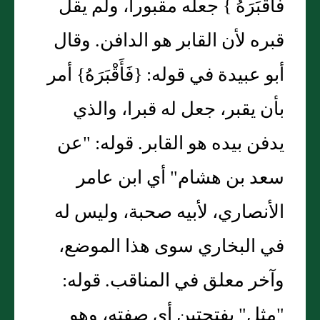
فَأَقْبَرَهُ } جعله مقبورا، ولم يقل
قبره لأن القابر هو الدافن. وقال
أبو عبيدة في قوله: {فَأَقْبَرَهُ} أمر
بأن يقبر، جعل له قبرا، والذي
يدفن بيده هو القابر. قوله: "عن
سعد بن هشام" أي ابن عامر
الأنصاري، لأبيه صحبة، وليس له
في البخاري سوى هذا الموضع،
وآخر معلق في المناقب. قوله:
"مثل" بفتحتين أي صفته، وهو