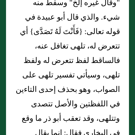
"وقال غيره إلخ" وسقط منه
شيء. والذي قال أبو عبيدة في
قوله تعالى: {فَأَنْتَ لَهُ تَصَدَّى} أي
تتعرض له، تلهى تغافل عنه،
فالساقط لفظ تتعرض له ولفظ
تلهى، وسيأتي تفسير تلهى على
الصواب، وهو بحذف إحدى التاءين
في اللفظتين والأصل تتصدى
وتتلهى، وقد تعقب أبو ذر ما وقع
في البخاري فقال: إنما يقال