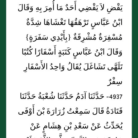
يَقْضِ لاَ يَقْضِي أَحَدٌ مَا أُمِرَ بِهِ وَقَالَ
ابْنُ عَبَّاسٍ تَرْهَقُهَا تَغْشَاهَا شِدَّةٌ
مُسْفِرَةٌ مُشْرِقَةٌ {بِأَيْدِي سَفَرَةٍ}
وَقَالَ ابْنُ عَبَّاسٍ كَتَبَةٍ أَسْفَارًا كُتُبًا
تَلَهَّى تَشَاغَلَ يُقَالُ وَاحِدُ الأَسْفَارِ
سِفْرٌ
4937- حَدَّثَنَا آدَمُ حَدَّثَنَا شُعْبَةُ حَدَّثَنَا
قَتَادَةُ قَالَ سَمِعْتُ زُرَارَةَ بْنَ أَوْفَى
يُحَدِّثُ عَنْ سَعْدِ بْنِ هِشَامٍ عَنْ