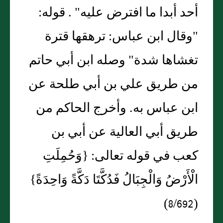
أحد أبدا ما افترض عليه" . قوله:
"وقال ابن عباس: ترهقها قترة
تغشاها شدة" وصله ابن أبي حاتم
من طريق علي بن أبي طلحة عن
ابن عباس به. وأخرج الحاكم من
طريق أبي العالية عن أبي بن
كعب في قوله تعالى: {وَحُمِلَتِ
الْأَرْضُ وَالْجِبَالُ فَدُكَّتَا دَكَّةً وَاحِدَةً}
(8/692)