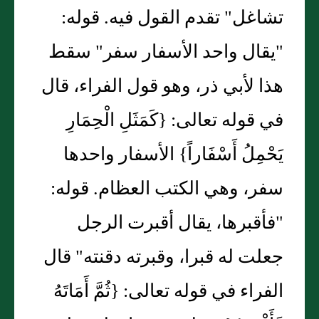
تشاغل" تقدم القول فيه. قوله:
"يقال واحد الأسفار سفر" سقط
هذا لأبي ذر، وهو قول الفراء، قال
في قوله تعالى: {كَمَثَلِ الْحِمَارِ
يَحْمِلُ أَسْفَاراً} الأسفار واحدها
سفر، وهي الكتب العظام. قوله:
"فأقبرها، يقال أقبرت الرجل
جعلت له قبرا، وقبرته دقنته" قال
الفراء في قوله تعالى: {ثُمَّ أَمَاتَهُ