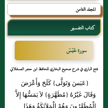
حجر العسقلاني
المجلد الثامن
كتاب التفسير
سورة عَبَسَ
فتح الباري في شرح صحيح البخاري للحافظ ابن حجر العسقلاني
{عَبَسَ وَتَوَلَّى} كَلَحَ وَأَعْرَضَ
وَقَالَ غَيْرُهُ {مُطَهَّرَةٍ} لاَ يَمَسُّهَا إِلاَّ
الْمُطَهَّرُونَ وَهُمْ الْمَلاَئِكَةُ وَهَذَا