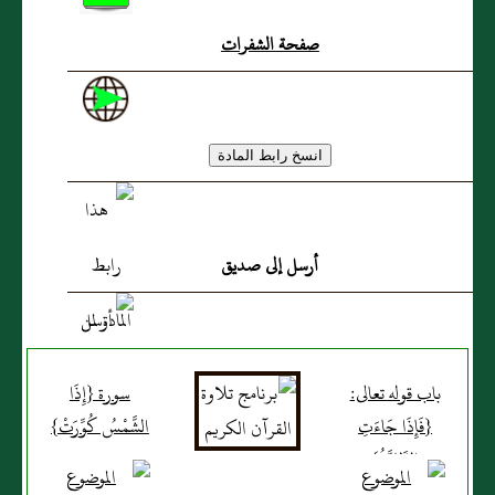
صفحة الشفرات
أرسل إلى صديق
باب قوله تعالى:
سورة {إِذَا
{فَإِذَا جَاءَتِ
الشَّمْسُ كُوِّرَتْ}
الطَّامَّةُ}