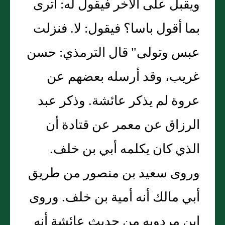
ويقبل على الآخر فيقول له: أترى
بما أقول باسا؟ فيقول: لا. فنزلت
عبس وتولى" قال الترمذي: حسن
غريب، وقد أرسله بعضهم عن
عروة لم يذكر عائشة. وذكر عبد
الرزاق عن معمر عن قتادة أن
الذي كان يكلمه أبي بن خلف.
وروى سعيد بن منصور من طريق
أبي مالك أنه أمية بن خلف. وروى
ابن مردويه من حديث عائشة أنه