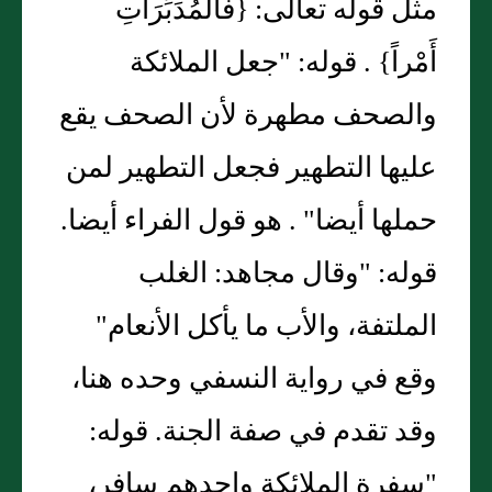
مثل قوله تعالى: {فَالْمُدَبِّرَاتِ
أَمْراً} . قوله: "جعل الملائكة
والصحف مطهرة لأن الصحف يقع
عليها التطهير فجعل التطهير لمن
حملها أيضا" . هو قول الفراء أيضا.
قوله: "وقال مجاهد: الغلب
الملتفة، والأب ما يأكل الأنعام"
وقع في رواية النسفي وحده هنا،
وقد تقدم في صفة الجنة. قوله:
"سفرة الملائكة واحدهم سافر،