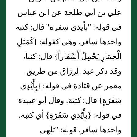
علي بن أبي طلحة عن ابن عباس
في قوله: "بأيدي سفرة" قال: كتبة
واحدها سافر، وهي كقوله: {كَمَثَلِ
الْحِمَارِ يَحْمِلُ أَسْفَاراً} قال: كتبا،
وقد ذكر عبد الرزاق من طريق
معمر عن قتادة في قوله: {بِأَيْدِي
سَفَرَةٍ} قال: كتبة. وقال أبو عبيدة
في قوله: {بِأَيْدِي سَفَرَةٍ} أي كتبة،
واحدها سافر. قوله: "تلهى