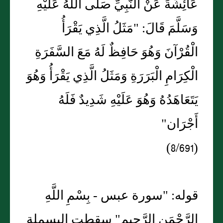
عَائِشَةَ عَنْ النَّبِيِّ صَلَّى اللَّهُ عَلَيْهِ
وَسَلَّمَ قَالَ: "مَثَلُ الَّذِي يَقْرَأُ
الْقُرْآنَ وَهُوَ حَافِظٌ لَهُ مَعَ السَّفَرَةِ
الْكِرَامِ الْبَرَرَةِ وَمَثَلُ الَّذِي يَقْرَأُ وَهُوَ
يَتَعَاهَدُهُ وَهُوَ عَلَيْهِ شَدِيدٌ فَلَهُ
أَجْرَان"
(8/691)
قوله: "سورة عبس - بِسْمِ اللَّهِ
الرَّحْمَنِ الرَّحِيم" سقطت البسملة