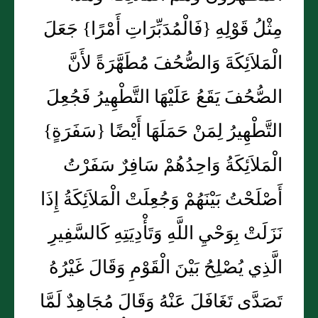
مِثْلُ قَوْلِهِ {فَالْمُدَبِّرَاتِ أَمْرًا} جَعَلَ
الْمَلاَئِكَةَ وَالصُّحُفَ مُطَهَّرَةً لأَنَّ
الصُّحُفَ يَقَعُ عَلَيْهَا التَّطْهِيرُ فَجُعِلَ
التَّطْهِيرُ لِمَنْ حَمَلَهَا أَيْضًا {سَفَرَةٍ}
الْمَلاَئِكَةُ وَاحِدُهُمْ سَافِرٌ سَفَرْتُ
أَصْلَحْتُ بَيْنَهُمْ وَجُعِلَتْ الْمَلاَئِكَةُ إِذَا
نَزَلَتْ بِوَحْيِ اللَّهِ وَتَأْدِيَتِهِ كَالسَّفِيرِ
الَّذِي يُصْلِحُ بَيْنَ الْقَوْمِ وَقَالَ غَيْرُهُ
تَصَدَّى تَغَافَلَ عَنْهُ وَقَالَ مُجَاهِدٌ لَمَّا