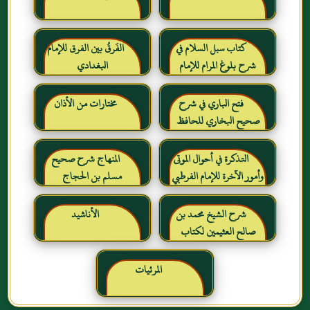
كتاب سبل السلام في
الفَرقُ بين الفرق للإمام
شرح بلوغ المرام للإمام
البغدادي
الصنعاني رحمه الله
فتح الباري في شرح
مختارات من الأذان
صحيح البخاري للحافظ
ابن حجر العسقلاني
التذكرة في أحوال الموتى
المنهاج شرح صحيح
وأمور الآخرة للإمام الفرطبي
مسلم بن الحجاج
رحمه الله
شرح الشيخ محمد بن
الأناشيد
صالح العثيمين لكتاب
رياض الصالحين للإمام
النووي رحمهم الله تعالى
المرئيات