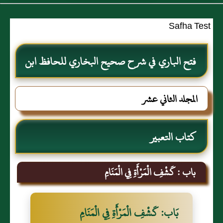
Safha Test
فتح الباري في شرح صحيح البخاري للحافظ ابن
حجر العسقلاني
المجلد الثاني عشر
كتاب التعبير
باب : كَشْفِ الْمَرْأَةِ فِي الْمَنَامِ
بَاب: كَشْفِ الْمَرْأَةِ فِي الْمَنَامِ