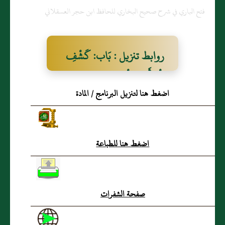
فتح الباري في شرح صحيح البخاري للحافظ ابن حجر العسقلاني
روابط تنزيل : بَاب: كَشْفِ
الْمَرْأَةِ فِي الْمَنَامِ
اضغط هنا لتنزيل البرنامج / المادة
اضغط هنا للطباعة
صفحة الشفرات