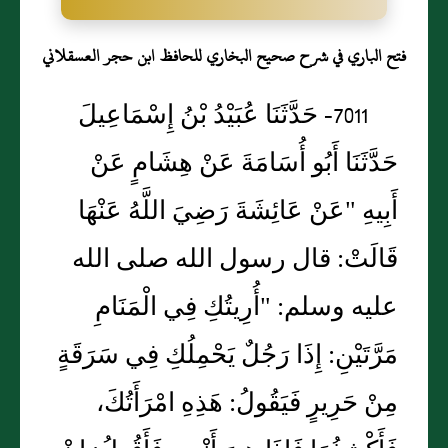
فتح الباري في شرح صحيح البخاري للحافظ ابن حجر العسقلاني
7011- حَدَّثَنَا عُبَيْدُ بْنُ إِسْمَاعِيلَ
حَدَّثَنَا أَبُو أُسَامَةَ عَنْ هِشَامٍ عَنْ
أَبِيهِ "عَنْ عَائِشَةَ رَضِيَ اللَّهُ عَنْهَا
قَالَتْ: قال رسول الله صلى الله
عليه وسلم: "أُرِيتُكِ فِي الْمَنَامِ
مَرَّتَيْنِ: إِذَا رَجُلٌ يَحْمِلُكِ فِي سَرَقَةٍ
مِنْ حَرِيرٍ فَيَقُولُ: هَذِهِ امْرَأَتُكَ،