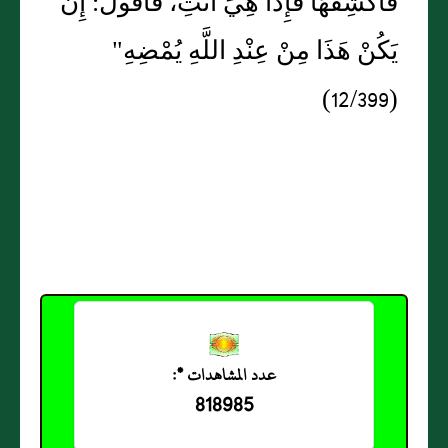
فَأَكْشِفُهَا فَإِذَا هِيَ أَنْتِ، فَأَقُولُ: إِنْ
يَكُنْ هَذَا مِنْ عِنْدِ اللَّهِ يُمْضِهِ"
(12/399)
عدد المشاهدات *:
818985