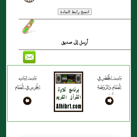
أرسل إلى صديق
بَاب: الْخُضَرِ فِي
بَاب: ثِيَابِ
الْمَنَامِ وَالرَّوْضَةِ
الْحَرِيرِ فِي الْمَنَامِ
الْخَضْرَاءِ