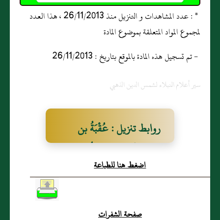
* : عدد المشاهدات و التنزيل منذ 26/11/2013 ، هذا العدد
لمجموع المواد المتعلقة بموضوع المادة
- تم تسجيل هذه المادة بالموقع بتاريخ : 26/11/2013
سير أعلام النبلاء لشمس الدين الذهبي
روابط تنزيل : عُقْبَةُ بن
عَامِرٍ الجُهَنِيُّ المِصْرِيُّ (ع)
اضغط هنا للطباعة
صفحة الشفرات