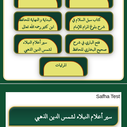
كتاب سبل السلام في
البداية و النهاية للحافظ
شرح بلوغ المرام للإمام
ابن كثير رحمه الله تعالى
الصنعاني رحمه الله
فتح الباري في شرح
سير أعلام النبلاء
صحيح البخاري للحافظ
لشمس الدين الذهبي
ابن حجر العسقلاني
المرئيات
Safha Test
سير أعلام النبلاء لشمس الدين الذهبي