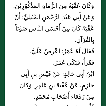
وَكَانَ عُقْبَةُ مِنَ الرُّمَاةِ المَذْكُوْرِيْنَ.
وَعَنْ أَبِي عَبْدِ الرَّحْمَنِ الحُبُلِيِّ: أَنَّ
عُقْبَةَ كَانَ مِنْ أَحْسَنِ النَّاسِ صَوْتاً
بِالقُرْآنِ.
فَقَالَ لَهُ عُمَرُ: اعْرِضْ عَلَيَّ.
فَقَرَأَ، فَبَكَى عُمَرُ.
ابْنُ أَبِي خَالِدٍ: عَنْ قَيْسِ بنِ أَبِي
حَازِمٍ، عَنْ عُقْبَةَ بنِ عَامِرٍ: وَكَانَ
مِنْ رُفَعَاءِ أَصْحَابِ مُحَمَّدٍ.