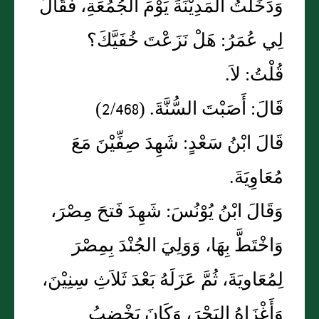
وَدَخَلْتُ المَدِيْنَةَ يَوْمَ الجُمُعَةِ، فَقَالَ
لِي عُمَرُ: هَلْ نَزَعْتَ خُفَيَّكَ؟
قُلْتُ: لاَ.
قَالَ: أَصَبْتَ السُّنَّةَ. (2/468)
قَالَ ابْنُ سَعْدٍ: شَهِدَ صِفِّيْنَ مَعَ
مُعَاوِيَةَ.
وَقَالَ ابْنُ يُوْنُسَ: شَهِدَ فَتحَ مِصْرَ،
وَاخْتَطَّ بِهَا، وَوَلِيَ الجُنْدَ بِمِصْرَ
لِمُعَاويَةَ، ثُمَّ عَزَلَهُ بَعْدَ ثَلاَثِ سِنِيْنَ،
وَأَغْزَاهُ البَحْرَ، وَكَانَ يَخْضِبُ