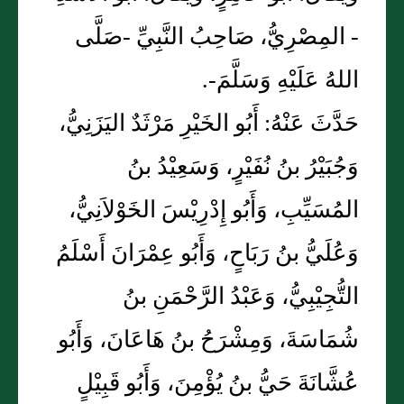
- المِصْرِيُّ، صَاحِبُ النَّبِيِّ -صَلَّى
اللهُ عَلَيْهِ وَسَلَّمَ-.
حَدَّثَ عَنْهُ: أَبُو الخَيْرِ مَرْثَدٌ اليَزَنِيُّ،
وَجُبَيْرُ بنُ نُفَيْرٍ، وَسَعِيْدُ بنُ
المُسَيِّبِ، وَأَبُو إِدْرِيْسَ الخَوْلاَنِيُّ،
وَعُلَيُّ بنُ رَبَاحٍ، وَأَبُو عِمْرَانَ أَسْلَمُ
التُّجِيْبِيُّ، وَعَبْدُ الرَّحْمَنِ بنُ
شُمَاسَةَ، وَمِشْرَحُ بنُ هَاعَانَ، وَأَبُو
عُشَّانَةَ حَيُّ بنُ يُؤْمِنَ، وَأَبُو قَبِيْلٍ