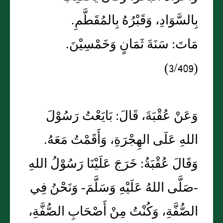
بِالسَّوَادِ، وَقَبْرُهُ بِالمُقَطَّمِ.
مَاتَ: سَنَةَ ثَمَانٍ وَخَمْسِيْنَ.
(3/409)
وَعَنْ عُقْبَةَ، قَالَ: بَايَعْتُ رَسُوْلَ
اللهِ عَلَى الهِجْرَةِ، وَأَقَمْتُ مَعَهُ.
وَقَالَ عُقْبَةُ: خَرَجَ عَلَيْنَا رَسُوْلُ اللهِ
-صَلَّى اللهُ عَلَيْهِ وَسَلَّمَ- وَنَحْنُ فِي
الصُّفَّةِ، وَكُنْتُ مِنْ أَصْحَابِ الصُّفَّةِ،