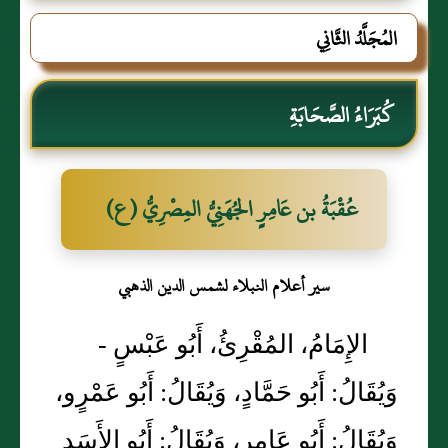
المُجَلَّدُ الثَّانِي
كُبَرَاءُ الصَّحَابَةِ
عُقْبَةُ بن عَامِرٍ الجُهَنِيُّ المِصْرِيُّ (ع)
سير أعلام النبلاء لشمس الدين الذهبي
الإِمَامُ، المُقْرِئُ، أَبُو عَبْسٍ -
وَيُقَالُ: أَبُو حَمَّادٍ، وَيُقَالُ: أَبُو عَمْرٍو،
وَيُقَالُ: أَبُو عَامِرٍ، وَيُقَالُ: أَبُو الأَسَدِ