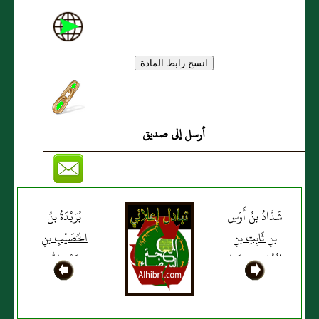
أرسل إلى صديق
شَدَّادُ بنُ أَوْسِ
بُرَيْدَةُ بنُ
بنِ ثَابِتِ بنِ
الحُصَيْبِ بنِ
المُنْذِرِ بنِ حَرَامٍ
عَبْدِ اللهِ
الأَنْصَارِيُّ (ع)
الأَسْلَمِيُّ (ع)