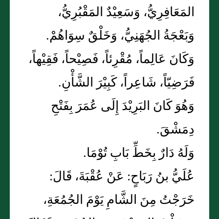
المَعَافِرِيُّ، وَسَعِيْدٌ المَقْبُرِيُّ،
وَبَعْجَةُ الجُهَنِيُّ، وَخَلْقٌ سِوَاهُمْ.
وَكَانَ عَالِماً، مُقْرِئاً، فَصِيْحاً، فَقِيْهاً،
فَرَضِيّاً، شَاعِراً، كَبِيْرَ الشَّأْنِ.
وَهُوَ كَانَ البَرِيْدَ إِلَى عُمَرَ بِفَتْحِ
دِمَشْقَ.
وَلَهُ دَارٌ بِخَطِّ بَابِ تُوْمَا.
عُلَيُّ بنُ رَبَاحٍ: عَنْ عُقْبَةَ، قَالَ:
خَرَجْتُ مِنَ الشَّامِ يَوْمَ الجُمُعَةِ،