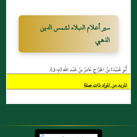
سير أعلام النبلاء لشمس الدين
الذهبي
أَبُو عُبَيْدَةَ بنُ الجَرَّاحِ عَامِرُ بنُ عَبْدِ اللهِ (م، ق).
المزيد من المواد ذات صلة