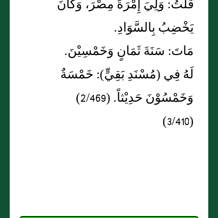
قُلْتُ: وَلِيَ إِمْرَةَ مِصْرَ، وَكَانَ
يَخْضِبُ بِالسَّوَادِ.
مَاتَ: سَنَةَ ثَمَانٍ وَخَمْسِيْنَ.
لَهُ فِي (مُسْنَدِ بَقِيٍّ): خَمْسَةٌ
وَخَمْسُوْنَ حَدِيْثاً. (2/469)
(3/410)