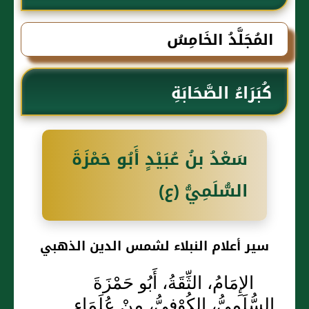
الذهبي
المُجَلَّدُ الخَامِسُ
كُبَرَاءُ الصَّحَابَةِ
سَعْدُ بنُ عُبَيْدٍ أَبُو حَمْزَةَ
السُّلَمِيُّ (ع)
سير أعلام النبلاء لشمس الدين الذهبي
الإِمَامُ، الثِّقَةُ، أَبُو حَمْزَةَ
السُّلَمِيُّ، الكُوْفِيُّ، مِنْ عُلَمَاءِ