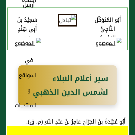
أَبُو المُتَوَكِّلِ
سَعِيْدُ بنُ
النَّاجِيُّ
أَبِي هِنْدٍ
البَصْرِيُّ
(ع)
عَلِيُّ بنُ
دَاوُدَ (ع)
سير أعلام النبلاء
لشمس الدين الذهبي
أَبُو عُبَيْدَةَ بنُ الجَرَّاحِ عَامِرُ بنُ عَبْدِ اللهِ (م، ق).