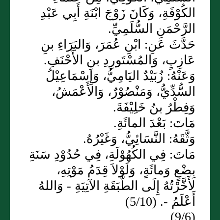
الكُوْفَةِ، وَكَانَ زَوْجَ ابْنَةِ أَبِي عَبْدِ
الرَّحْمَنِ السُّلَمِيِّ.
حَدَّثَ عَنِ: ابْنِ عُمَرَ، وَالبَرَاءِ بنِ
عَازِبٍ، وَالمُسْتَورِدِ بنِ الأَحْنَفِ.
وَعَنْهُ: زُبَيْدٌ اليَامِيُّ، وَإِسْمَاعِيْلُ
السُّدِّيُّ، وَمَنْصُوْرٌ، وَالأَعْمَشُ،
وَفِطْرُ بنُ خَلِيْفَةَ.
مَاتَ: بَعْدَ المائَةِ.
وَثَّقَهُ: النَّسَائِيُّ، وَغَيْرُهُ.
مَاتَ: فِي الكُهُوْلَةِ، فِي حُدُوْدِ سَنَةِ
بِضْعٍ وَمائَةٍ، وَلَوْلاَ قِدَمُ مَوْتِهِ،
لأَخَّرْتُهُ إِلَى الطَّبَقَةِ الآتِيَةِ - وَاللهُ
أَعْلَمُ -. (5/10)
(9/6)