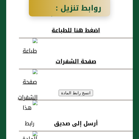
روابط تنزيل :
سَعْدُ بنُ عُبَيْدٍ أَبُو
اضغط هنا للطباعة
حَمْزَةَ السُّلَمِيُّ (ع)
صفحة الشفرات
أرسل إلى صديق