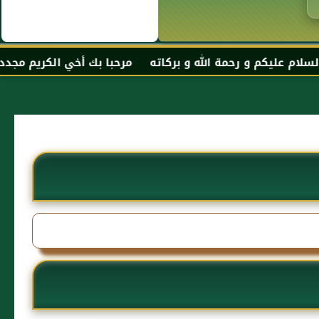
رحمة الله و بركاته مرحبا بك أخي الكريم مجددا في موقعك ا