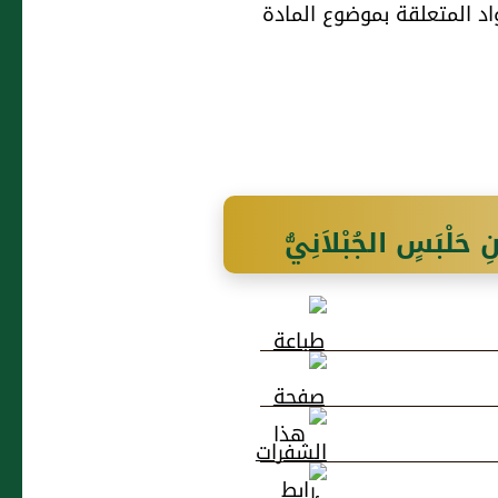
َلْبَسٍ الجُبْلاَنِيُّ