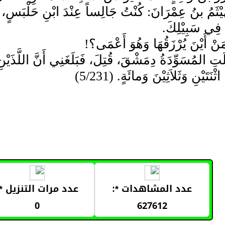
يْثَمُ بنُ عِمْرَانَ: كُنْتُ جَالِساً عِنْدَ ابْنِ حَلْبَسٍ، وَك
 فِي سَبِيْلِكَ.
مَنْ أَيْنَ يُرْزَقُهَا وَهُوَ أَعْمَى؟!
لَتِ المُسَوِّدَةُ دِمَشْقَ، قُتِلَ، فَبَلَغَنِي أَنَّ اللَّذَيْنِ قَ
َتَيْنِ وَثَلاَثِيْنَ وَمائَةٍ. (5/231)
عدد المشاهدات *:
عدد مرات التنزيل *:
0
627612