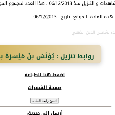
06/12/2013 ، هذا العدد لمجموع المواد المتعلقة بموضوع المادة
 المادة بالموقع بتاريخ : 06/12/2013
بلاء لشمس الدين الذهبي
روابط تنزيل : يُوْنُسُ بنُ مَيْسَرَةَ بنِ ح
(د، ت، ق)
اضغط هنا للطباعة
صفحة الشفرات
أرسل إلى صديق