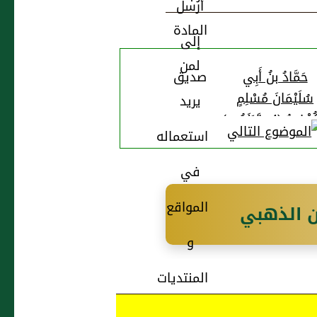
حَمَّادُ بنُ أَبِي
سُلَيْمَانَ مُسْلِمٍ
فِيُّ (4، قَرَنَهُ م)
ن الذهبي