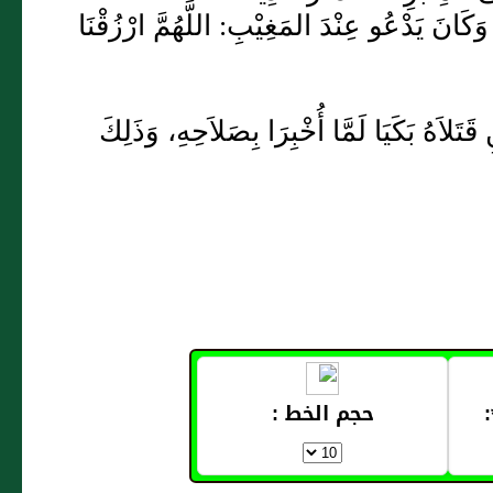
َانَ يَدْعُو عِنْدَ المَغِيْبِ: اللَّهُمَّ ارْزُقْنَا
تَلاَهُ بَكَيَا لَمَّا أُخْبِرَا بِصَلاَحِهِ، وَذَلِكَ
حجم الخط :