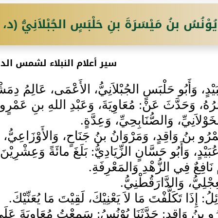
يُوْنُسُ بنُ مَيْسَرَةَ بنِ حَلْبَسٍ الجُبْلاَنِيُّ (
سير أعلام النبلاء لشمس الد
بَيْدٍ، وَأَبُو حَلْبَسٍ الجُبْلاَنِيُّ، الأَعْمَى، عَالِمُ دِمَشْ
هُ، وَحَدَّثَ عَنْ: مُعَاوِيَةَ، وَعَبْدِ اللهِ بنِ عَمْرٍو، و
وْلاَنِيِّ، وَالصُّنَابِحِيِّ، وَعِدَّةٍ.
مْرُو بنُ وَاقِدٍ، وَمَرْوَانُ بنُ جَنَاحٍ، وَالأَوْزَاعِيُّ، و
عُبَيْدٍ، وَأَبُو حَسَّانٍ الزِّيَادِيُّ: بَلَغَ مائَةً وَعِشْرِ
ٌ نَافِعٌ فِي الزُّهْدِ وَالمَعْرِفَةِ.
عِجْلِيُّ، وَالدَّارَقُطْنِيُّ.
لُ: إِذَا تَكَلَّفْتَ مَا لاَ يَعْنِيْكَ، لَقِيْتَ مَا يُعَنِّيْكَ.
و بنُ وَاقِدٍ: حَدَّثَنَا يُوْنُسُ: سَمِعْتُ مُعَاوِيَةَ عَلَى ا