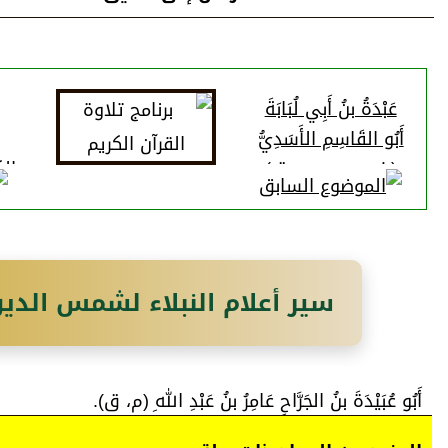
عَبْدَةُ بنُ أَبِي لُبَابَةَ
أَبُو القَاسِمِ الأَسَدِيُّ
(خ، م، ت، س، ق)
الكُوْ
سير أعلام النبلاء لشمس الدي
أَبُو عُبَيْدَةَ بنُ الجَرَّاحِ عَامِرُ بنُ عَبْدِ اللهِ (م، ق).