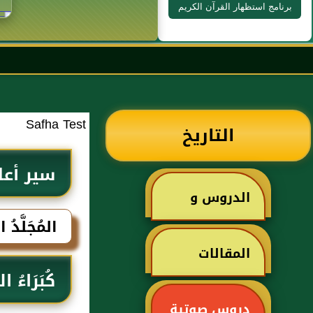
برنامج استظهار القرآن الكريم
Safha Test
التاريخ
سير أعل
الدروس و
المُجَلَّدُ 
الخطب
المقالات
كُبَرَاءُ ال
دروس صوتية