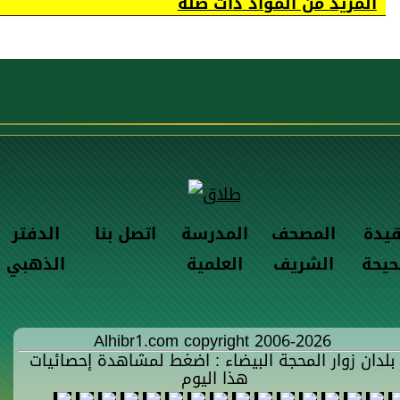
المزيد من المواد ذات صلة
قيدة
المصحف
المدرسة
اتصل بنا
الدفتر
حيحة
الشريف
العلمية
الذهبي
Alhibr1.com copyright 2006-2026
بلدان زوار المحجة البيضاء : اضغط لمشاهدة إحصائيات
هذا اليوم