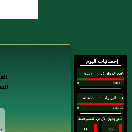
الع
الص