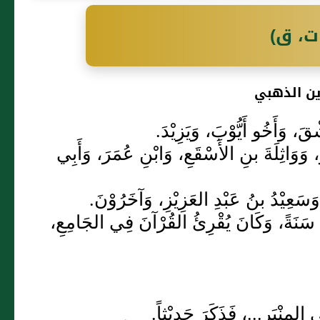
د، ت، ق)
ين الذهبي
قَ، وَأَخُو أَيُّوْبَ، وَيَزِيْدَ.
َوَاثِلَةَ بنِ الأَسْقَعِ، وَابْنِ عُمَرَ، وَأَبِي
َسَعِيْدُ بنُ عَبْدِ العَزِيْزِ، وَآخَرُوْنَ.
يْنَ سَنَةً، وَكَانَ يُقْرِئُ القُرْآنَ فِي الجَامِعِ،
لمِنْبَرِ...، فَذَكَرَ حَدِيْثاً.