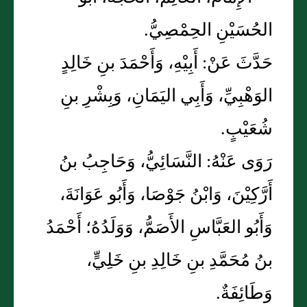
الحُسَيْنِ الحِمْصِيُّ.
حَدَّثَ عَنْ: أَبِيْهِ، وَأَحْمَدَ بنِ خَالِدٍ
الوَهْبِيِّ، وَأَبِي اليَمَانِ، وَبِشْرِ بنِ
شُعَيْبٍ.
رَوَى عَنْهُ: النَّسَائِيُّ، وَحَاجِبُ بنُ
أَرَّكِيْنَ، وَابْنُ جَوْصَا، وَأَبُو عَوَانَةَ،
وَأَبُو العَبَّاسِ الأَصَمُّ، وَوَلَدُهُ؛ أَحْمَدُ
بنُ مُحَمَّدِ بنِ خَالِدِ بنِ خَلِيٍّ،
وَطَائِفَةٌ.