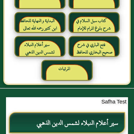
كتاب سبل السلام في
البداية و النهاية للحافظ
شرح بلوغ المرام للإمام
ابن كثير رحمه الله تعالى
الصنعاني رحمه الله
فتح الباري في شرح
سير أعلام النبلاء
صحيح البخاري للحافظ
لشمس الدين الذهبي
ابن حجر العسقلاني
المرئيات
Safha Test
سير أعلام النبلاء لشمس الدين الذهبي