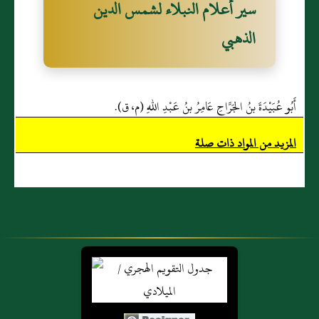
سير أعلام النبلاء لشمس الدين
الذهبي
أَبُو عُبَيْدَةَ بنُ الجَرَّاحِ عَامِرُ بنُ عَبْدِ اللهِ (م، ق).
المزيد من المواد ذات صلة