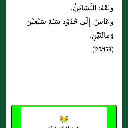
وَثَّقَهُ: النَّسَائِيُّ.
وَعَاشَ: إِلَى حُدُوْدِ سَنَةِ سَبْعِيْنَ
وَمائَتَيْنِ.
(20/153)