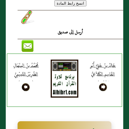
أرسل إلى صديق
خَالِدُ بنُ خَلِيٍّ أَبُو
مُحَمَّدُ بنُ المِنْهَالِ
القَاسِمِ الكَلاَعِيُّ
الضَّرِيْرُ التَّمِيْمِيُّ
الحِمْصِيُّ
(خ، م، د)