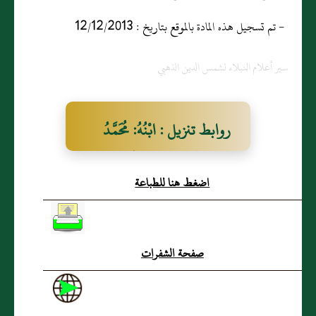
- تم تسجيل هذه المادة بالموقع بتاريخ : 12/12/2013
سير أعلام النبلاء لشمس الدين الذهبي
روابط تنزيل : ابْنُهُ: مُحَمَّدُ
بنُ خَالِدِ بنِ خَلِيٍّ الحِمْصِيُّ
اضغط هنا للطباعة
(س)
صفحة الشفرات