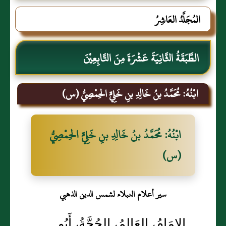
المُجَلَّدُ العَاشِرُ
الطَّبَقَةُ الثَّانِيَةَ عَشْرَةَ مِنَ التَّابِعِيْنَ
ابْنُهُ: مُحَمَّدُ بنُ خَالِدِ بنِ خَلِيٍّ الحِمْصِيُّ (س)
ابْنُهُ: مُحَمَّدُ بنُ خَالِدِ بنِ خَلِيٍّ الحِمْصِيُّ
(س)
سير أعلام النبلاء لشمس الدين الذهبي
الإِمَامُ، العَالِمُ، الحُجَّةُ، أَبُو