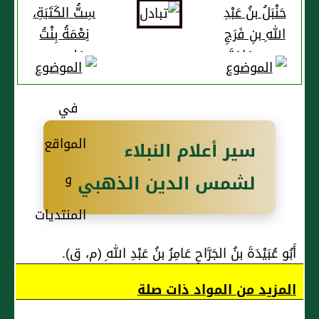
حَنْبَلُ بنُ عَبْدِ
سِتُّ الكَتَبَةِ،
اللهِ بنِ فَرَجِ
نِعْمَةُ بِنْتُ
بنِ سَعَادَةَ
عَلِيِّ بنِ
يَحْيَى بنِ
عَلِيِّ بنِ
الطَّرَّاحِ
سير أعلام النبلاء
لشمس الدين الذهبي
أَبُو عُبَيْدَةَ بنُ الجَرَّاحِ عَامِرُ بنُ عَبْدِ اللهِ (م، ق).
المزيد من المواد ذات صلة