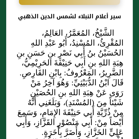
سير أعلام النبلاء لشمس الدين الذهبي
الشَّيْخُ، المُعَمَّرُ، العَالِمُ،
المُقْرِئُ، المُسْنِدُ، أَبُو عَبْدِ اللهِ
الحُسَيْنُ بنُ أَبِي نَصْرٍ بنِ حَسَنِ بنِ
هِبَةِ اللهِ بنِ أَبِي حَنِيْفَةَ الحَرِيْمِيُّ،
الضَّرِيرُ، المَعْرُوفُ: بِابْنِ القَارِصِ.
قَالَ ابْنُ الدُّبَيْثِيِّ: وَهُوَ آخِرُ مَنْ
رَوَى عَنْ هِبَةِ اللهِ بنِ الحُصَيْنِ
شَيْئاً مِنَ (المُسْنَدِ)، وَبَلَغَنِي أَنَّهُ
مِنْ ذُرِّيَّةِ أَبِي حَنِيْفَةَ الإِمَامِ، وَسَمِعَ
أَيْضاً مِنْ: أَبِي مَنْصُوْرٍ القَزَّازِ، وَأَبِي
عَلِيٍّ الخَزَّازِ، وَأَضَرَّ بِأَخَرَةٍ.