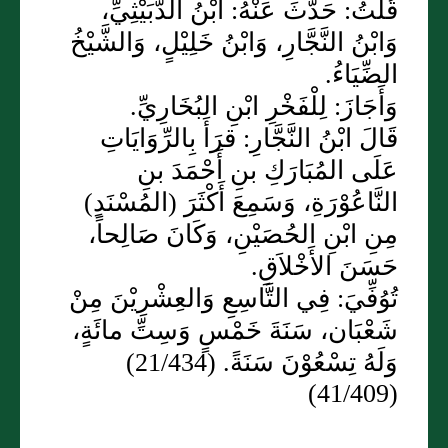
قُلْتُ: حَدَّثَ عَنْهُ: ابْنُ الدُّبَيْثِيِّ،
وَابْنُ النَّجَّارِ، وَابْنُ خَلِيْلٍ، وَالشَّيْخُ
الضِّيَاءُ.
وَأَجَازَ: لِلْفَخْرِ ابْنِ البُخَارِيِّ.
قَالَ ابْنُ النَّجَّارِ: قرَأَ بِالرِّوَايَاتِ
عَلَى المُبَارَكِ بنِ أَحْمَدَ بنِ
النَّاعُوْرَةِ، وَسَمِعَ أَكْثَرَ (المُسْنَدِ)
مِنِ ابْنِ الحُصَيْنِ، وَكَانَ صَالِحاً،
حَسَنَ الأَخْلاَقِ.
تُوُفِّيَ: فِي التَّاسِعِ وَالعِشْرِيْنَ مِنْ
شَعْبَان، سَنَةَ خَمْسٍ وَسِتِّ مائَةٍ،
وَلَهُ تِسْعُوْنَ سَنَةً. (21/434)
(41/409)