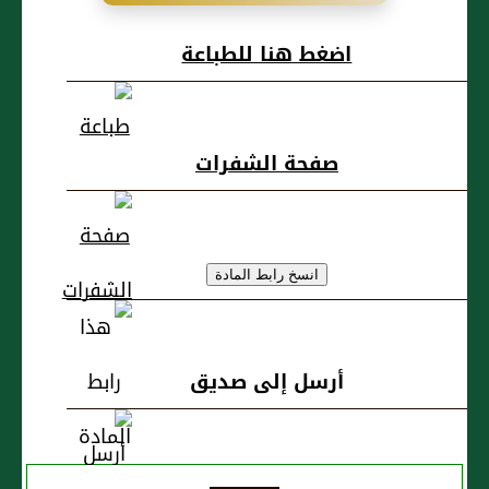
القَارِصِ، الحُسَيْنُ
اضغط هنا للطباعة
بنُ أَبِي نَصْرٍ بنِ
حَسَنٍ الحَرِيْمِيُّ
صفحة الشفرات
أرسل إلى صديق