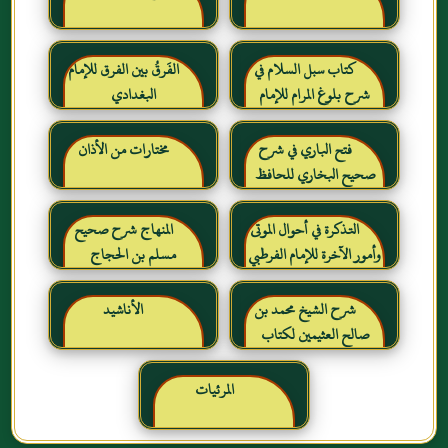
كتاب سبل السلام في
الفَرقُ بين الفرق للإمام
شرح بلوغ المرام للإمام
البغدادي
الصنعاني رحمه الله
فتح الباري في شرح
مختارات من الأذان
صحيح البخاري للحافظ
ابن حجر العسقلاني
التذكرة في أحوال الموتى
المنهاج شرح صحيح
وأمور الآخرة للإمام الفرطبي
مسلم بن الحجاج
رحمه الله
شرح الشيخ محمد بن
الأناشيد
صالح العثيمين لكتاب
رياض الصالحين للإمام
النووي رحمهم الله تعالى
المرئيات