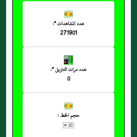
عدد المشاهدات *:
271901
عدد مرات التنزيل *:
0
حجم الخط :