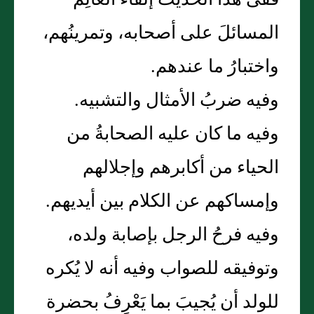
ففى هذا الحديث إلقاءُ العالِمُ
المسائلَ على أصحابه، وتمرينُهم،
واختبارُ ما عندهم.
وفيه ضربُ الأمثال والتشبيه.
وفيه ما كان عليه الصحابةُ من
الحياء من أكابرهم وإجلالهم
وإمساكهم عن الكلام بين أيديهم.
وفيه فرحُ الرجل بإصابة ولده،
وتوفيقه للصواب وفيه أنه لا يُكره
للولد أن يُجيبَ بما يَعْرِفُ بحضرة