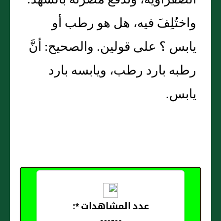
الصفراوية، وتُدفع مضرتُه بالشهد.
واختُلِفَ فيه، هل هو رطب أو
يابس ؟ على قولين. والصحيح: أنَّ
رطبه بارد رطب، ويابسه بارد
يابس.
عدد المشاهدات *: