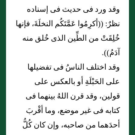
وقد ورد فى حديث فى إسناده
نظرٌ: ((أكرِمُوا عَمَّتَكُم النخلَةَ، فإنها
خُلِقَتْ من الطِّين الذى خُلق منه
آدَمُ)).
وقد اختلف الناسُ فى تفضيلها
على الحَبْلَةِ أو بالعكس على
قولين، وقد قرن اللهُ بينهما فى
كتابه فى غير موضع، وما أقْربَ
أحدَهما من صاحبه، وإن كان كُلُّ