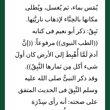
يُمَس بماء، ثم يُغسل، ويُطلى
مكانها بالحِنَّاء لإذهاب ناريَّتِها.
نَبِقٌ: ذكر أبو نعيم فى كتابه
((الطب النبوى)) مرفوعاً: ((إنَّ
آدمَ لَمَّا أُهْبِطَ إلى الأرض كان أولَ
شىء أكل مِن ثمارها النَّبِقُ)).
وقد ذكر النبىُّ صلى الله عليه
وسلم النَّبِقَ فى الحديث المتفق
على صحته: أنه رأى سِدْرَة