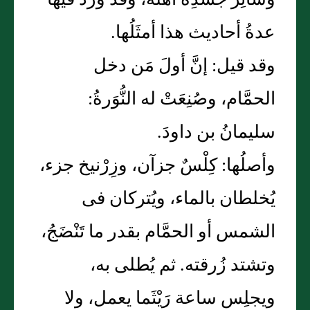
وسائِرَ جسدِه أهلُه، وقد ورد فيها
عدةُ أحاديث هذا أمثَلُها.
وقد قيل: إنَّ أولَ مَن دخل
الحمَّام، وصُنِعَتْ له النُّوَرةُ:
سليمانُ بن داودَ.
وأصلُها: كِلْسٌ جزآن، وزِرْنيخ جزء،
يُخلطان بالماء، ويُتركان فى
الشمس أو الحمَّام بقدر ما تَنْضَجُ،
وتشتد زُرقته. ثم يُطلى به،
ويجلِس ساعة رَيْثَما يعمل، ولا