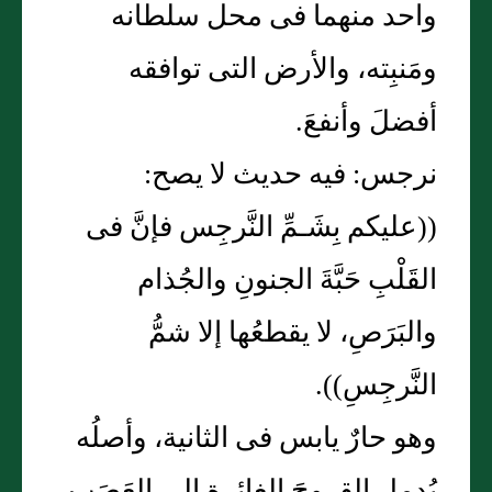
واحد منهما فى محل سلطانه
ومَنبِته، والأرض التى توافقه
أفضلَ وأنفعَ.
نرجس: فيه حديث لا يصح:
((عليكم بِشَـمِّ النَّرجِس فإنَّ فى
القَلْبِ حَبَّةَ الجنونِ والجُذام
والبَرَصِ، لا يقطعُها إلا شمُّ
النَّرجِسِ)).
وهو حارٌ يابس فى الثانية، وأصلُه