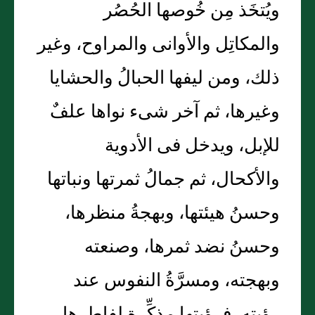
ويُتخَذ مِن خُوصها الحُصُر
والمكاتِل والأوانى والمراوح، وغير
ذلك، ومن ليفها الحبالُ والحشايا
وغيرها، ثم آخر شىء نواها علفٌ
للإبل، ويدخل فى الأدوية
والأكحال، ثم جمالُ ثمرتها ونباتها
وحسنُ هيئتها، وبهجةُ منظرها،
وحسنُ نضد ثمرها، وصنعته
وبهجته، ومسرَّةُ النفوس عند