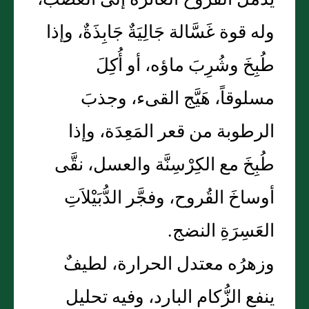
يُدمل القروحَ الغائرة إلى العَصَب،
وله قوة غَسَّالة جَالِيَةٌ جَابِذَةٌ، وإذا
طُبِخَ وشُرِبَ ماؤه، أو أُكِلَ
مسلوقاً، هَيَّج القىء، وجذبَ
الرطوبة من قعر المَعِدَة، وإذا
طُبِخَ مع الكِرْسِنَّة والعسل، نقَّى
أوساخَ القُروح، وفجَّر الدُّبَيْلاَتِ
العَسِرَةِ النضج.
وزهرُه معتدل الحرارة، لطيفٌ
ينفع الزُّكام البارد، وفيه تحليل