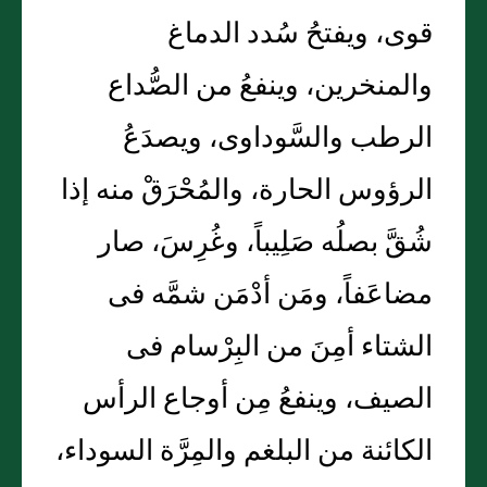
قوى، ويفتحُ سُدد الدماغ
والمنخرين، وينفعُ من الصُّداع
الرطب والسَّوداوى، ويصدَعُ
الرؤوس الحارة، والمُحْرَقْ منه إذا
شُقَّ بصلُه صَلِيباً، وغُرِسَ، صار
مضاعَفاً، ومَن أدْمَن شمَّه فى
الشتاء أمِنَ من البِرْسام فى
الصيف، وينفعُ مِن أوجاع الرأس
الكائنة من البلغم والمِرَّة السوداء،