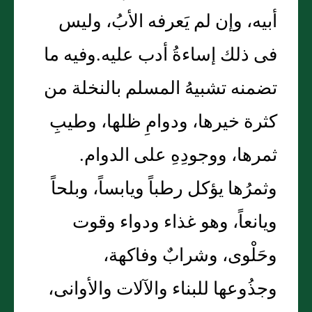
أبيه، وإن لم يَعرفه الأبُ، وليس
فى ذلك إساءةُ أدب عليه.وفيه ما
تضمنه تشبيهُ المسلم بالنخلة من
كثرة خيرها، ودوامِ ظلها، وطيبِ
ثمرها، ووجودِهِ على الدوام.
وثمرُها يؤكل رطباً ويابساً، وبلحاً
ويانعاً، وهو غذاء ودواء وقوت
وحَلْوى، وشرابٌ وفاكهة،
وجذُوعها للبناء والآلات والأوانى،