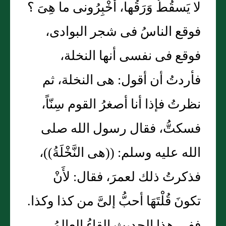
لا يَسقُطُ وَرَقُها، أخْبِرُونى ما هِىَ ؟
فوقع الناسُ فى شجر البوادى،
فوقع فى نفسى أنها النخلة،
فأردتُ أن أقول: هى النخلة، ثم
نظرتُ فإذا أنا أصغرُ القوم سِنّاً،
فسكتُّ، فقال رسول الله صلى
الله عليه وسلم: ((هى النَّخْلَةُ))،
فذكرتُ ذلك لعمرَ، فقال: لأَنْ
تكونَ قُلْتَهَا أحبُّ إلىَّ من كذا وكذا.