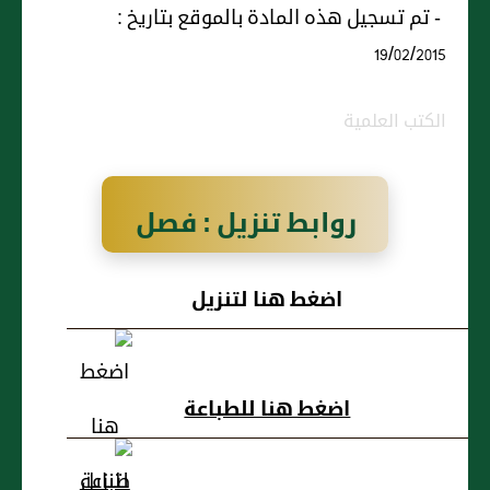
- تم تسجيل هذه المادة بالموقع بتاريخ :
19/02/2015
الكتب العلمية
روابط تنزيل : فصل
فى ذكر شىء من
اضغط هنا لتنزيل
الأدوية والأغذية
المفردة التى
اضغط هنا للطباعة
جاءت على لسانه
صلى الله عليه