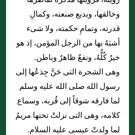
رؤيته، فرؤيتها مذكِّرة لفاطرها
وخالقها، وبديع صنعته، وكمالِ
قدرته، وتمامِ حكمته، ولا شىء
أشبَهُ بها من الرجل المؤمن، إذ هو
خيرٌ كُلُّهُ، ونفعٌ ظاهرٌ وباطن.
وهى الشجرة التى حَنَّ جِذعُها إلى
رسول الله صلى الله عليه وسلم
لما فارقه شوقاً إلى قُربه، وسماع
كلامه، وهى التى نزلتْ تحتها مريمُ
لما ولدتْ عيسى عليه السلام.