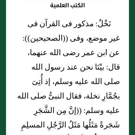
الكتب العلمية
نَخْلٌ: مذكور فى القرآن فى
غير موضع، وفى ((الصحيحين)):
عن ابن عمر رضى الله عنهما،
قال: بيْنَا نحن عند رسول الله
صلى الله عليه وسلم، إذ أُتِىَ
بجُمَّارِ نخلة، فقال النبىُّ صلى الله
عليه وسلم: ((إنَّ مِن الشَّجَرِ
شَجَرةً مَثَلُها مَثَلُ الرَّجُلِ المسلِمِ