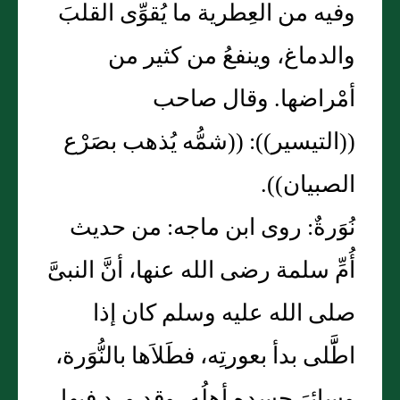
وفيه من العِطرية ما يُقوِّى القلبَ
والدماغ، وينفعُ من كثير من
أمْراضها. وقال صاحب
((التيسير)): ((شمُّه يُذهب بصَرْع
الصبيان)).
نُوَرةٌ: روى ابن ماجه: من حديث
أُمِّ سلمة رضى الله عنها، أنَّ النبىَّ
صلى الله عليه وسلم كان إذا
اطََّلى بدأ بعورتِه، فطَلاَها بالنُّوَرة،