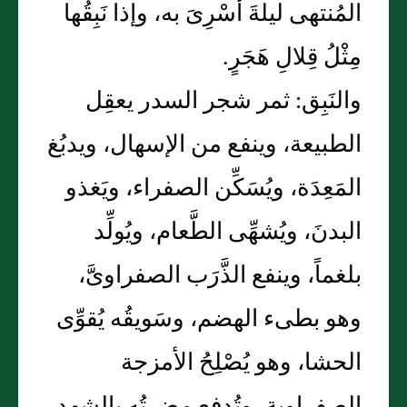
المُنتهى ليلةَ أُسْرِىَ به، وإذا نَبِقُها
مِثْلُ قِلالِ هَجَرٍ.
والنَبِق: ثمر شجر السدر يعقِل
الطبيعة، وينفع من الإسهال، ويدبُغ
المَعِدَة، ويُسَكِّن الصفراء، ويَغذو
البدنَ، ويُشهِّى الطَّعام، ويُولِّد
بلغماً، وينفع الذَّرَب الصفراوىَّ،
وهو بطىء الهضم، وسَويقُه يُقوِّى
الحشا، وهو يُصْلِحُ الأمزجة