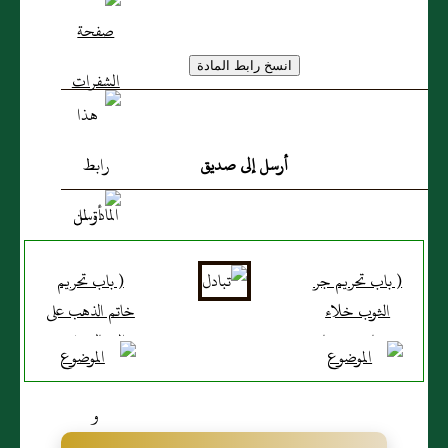
أرسل إلى صديق
( باب تحريم جر
( باب تحريم
الثوب خلاء
خاتم الذهب على
وبيان حد ما
الرجال ونسخ
يجوز ارخاؤه إليه
ماكان من
وما يستحب )
إباحته فى أول
الاسلام )