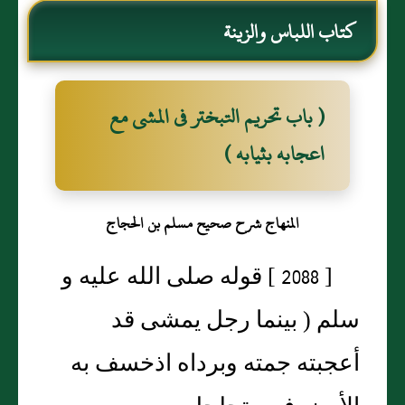
كتاب اللباس والزينة
( باب تحريم التبختر فى المشى مع
اعجابه بثيابه )
المنهاج شرح صحيح مسلم بن الحجاج
[ 2088 ] قوله صلى الله عليه و
سلم ( بينما رجل يمشى قد
أعجبته جمته وبرداه اذخسف به