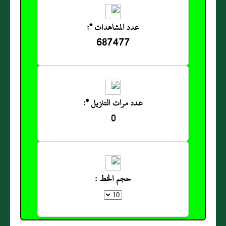
عدد المشاهدات *:
687477
عدد مرات التنزيل *:
0
حجم الخط :