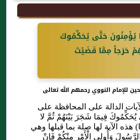
مِنُونَ حَتَّى يُحَكِّمُوكَ
مْ حَرَجاً مِمَّا قَضَيْتَ
ين للإمام النووي رحمهم الله تعالى
آيات الدالة على المحافظة على
كِّمُوكَ فِيمَا شَجَرَ بَيْنَهُمْ ثُمَّ لا
تَسْلِيما) هذه الآية لها صلة بما قبلها وهي
لرَّسُولَ وَأُولِي الْأَمْرِ مِنْكُمْ فَإِنْ