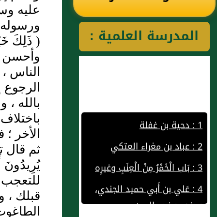
عليه وسلم 
رياض الصالحين
ورسوله ص
المدرسة العلمية :
( ذَلِكَ 
للإمام النووي
وأحسن عا
الناس ، 
رحمهم الله تعالى
الرجوع إ
بالله ، 
1 : دحية بن غفلة
باختلاف 
2 : عباد بن مغراء العتكي
الأخر ؛ فل
3 : بَاب الْخَمْرُ مِنْ الْعِنَبِ وغيرِه
ثم قال تعالى
4 : عَلي بن أَبي حميد الجندي،
للتعجب ح
وجند موضع باليمن
قبلك ، و
5 : صلة بن الحارث الغفاري،
الطاغوت 