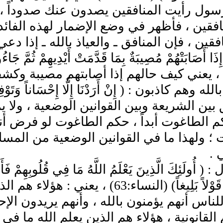
سول رأيت المنافقين يصدون عنك صدوداً ، ول
افقين ، فأظهر في وضع الإضمار لهذه الفائ
فقين ، فإن المنافق ـ والعياذ بالله ـ إذا 
ذَا أَصَابَتْهُمْ مُصِيبَةٌ بِمَا قَدَّمَتْ أَيْدِيهِمْ ثُمَّ جَاءُوكَ
يقاً) ، يعني كيف حالهم إذا أصابتهم مصيبة و
له وهم كاذبون : ( إِنْ أَرَدْنَا إِلَّا إِحْسَاناً وَت
 بين الشريعة وبين القوانين الوضعية ، ولا
م الطاغوت أبداً ، حكم الطاغوت لو فرض أنه 
؛ ولهذا ما في القوانين الوضعية من المسائل
 .
( أُولَئِكَ الَّذِينَ يَعْلَمُ اللَّهُ مَا فِي قُلُوبِهِمْ فَ
أَنْفُسِهِمْ قَوْلاً بَلِيغاً) (النساء:
لناس أنهم يؤمنون بالله ، وأنهم يريدون الإ
القانونية ، هؤلاء هم الذين يعلم الله ما في 