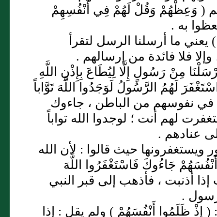
عِظْهُمْ وَقُلْ لَهُمْ فِي أَنْفُسِهِمْ
تعظوا به .
ِ اللَّهِ ) يعني ما أرسلنا الرسل لتقرأ
إلا فلا فائدة من إرسالهم .
ْ رَسُولٍ إِلَّا لِيُطَاعَ بِإِذْنِ اللَّهِ
سْتَغْفَرَ لَهُمُ الرَّسُولُ لَوَجَدُوا اللَّهَ تَوَّاباً
روه في نفوسهم من الباطن ، جاءوك
غفرت لهم أنت ؛ لوجدوا الله تواباً
لى عنادهم .
ر ويستغفرونها حيث قالوا : لأن الله
ُسَهُمْ جَاءُوكَ فَاسْتَغْفَرُوا اللَّهَ
ماً ) فأنت إذا أذنبت ، فأذهب إلى قبر النبي
رسول .
ْ ظَلَمُوا أَنْفُسَهُمْ ) ولم يقل : إذا