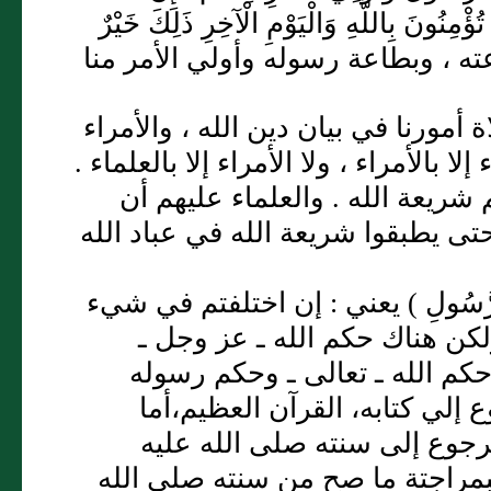
ْمِنُونَ بِاللَّهِ وَالْيَوْمِ الْآخِرِ ذَلِكَ خَيْرٌ
ر الله ـ تعالى ـ بطاعته ، وبطاعة رسوله وأولي الأمر منا
ة أمورنا في بيان دين الله ، والأمراء
 بالأمراء ، ولا الأمراء إلا بالعلماء .
 شريعة الله . والعلماء عليهم أن
تى يطبقوا شريعة الله في عباد الله
َهِ وَالرَّسُولِ ) يعني : إن اختلفتم في شيء
كن هناك حكم الله ـ عز وجل ـ
كم الله ـ تعالى ـ وحكم رسوله
 إلي كتابه، القرآن العظيم،أما
رجوع إلى سنته صلى الله عليه
فبمراجتة ما صح من سنته صلى الله