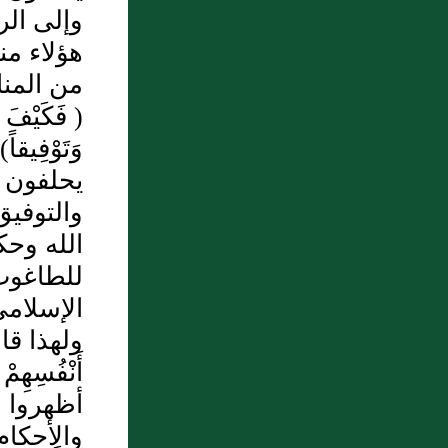
الخيل التي لم تضمر من الثنية
وإلى الر
إلى مسجد بني زريق وأن عبد
هؤلاء من
الله بن عمر كان فيمن سابق
من المنا
10 : عَبد العزيز بن المختار
( فَكَيْفَ إِ
بها" [الحديث420- أطرافه في:
وَتَوْفِ
7336,2870,2869,2868]
يحلفون بال
والتوفيق
الله وحك
للطاغوت 
الإسلامي
ولهذا قال : 
أظهروا ل
والأحكام 