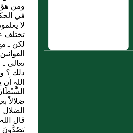
مِصْري
ومن هؤلا
في الحكم
6 : حِبان أَبو معمر، قال: إنطلقت
لا يعلمو
إلى جابر بن زيد
تختلف عن
7 : عُبَيد الله بن عَبد الله بن
لكن ـ مع
عباس
القوانين
تعالى ـ 
8 : محمد بن المغيرة بن الأخنس
ذلك ؟ وه
9 : حدثنا عبد الله بن يوسف
الله أن 
قال أخبرنا مالك عن نافع عن عبد
الله بن عمر "أن رسول الله صلى
ضلالاً ب
الله عليه وسلم سابق بين
الضلال .
الخيل التي أضمرت من الحفياء
قال الله عز 
وأمدها ثنية الوداع وسابق بين