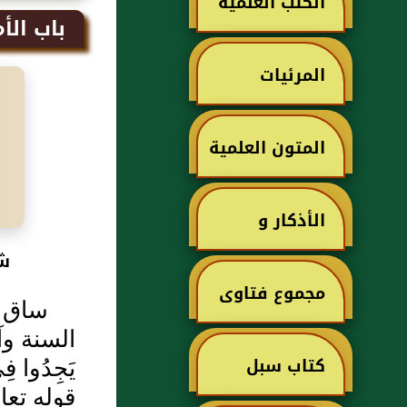
الكتب العلمية
باب الأ
المرئيات
المتون العلمية
الأذكار و
شر
الأدعية
مجموع فتاوى
ساق ا
السنة وآداب
ابن تيمية
كتاب سبل
يَجِدُوا ف
قوله تعالى (