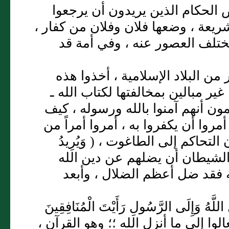
 الحكام الذين يريدون أن يرجعوا
ريعة ، وضعها فلان وفلان من كفار ،
تختلف العصور عنه ، وفي أمة قد
ن البلاد الإسلامية ، أخذوا هذه
ير مبالين بمخالفتها لكتاب الله ـ
ن أنهم آمنوا بالله ورسوله ، كيف
روا أن يكفروا به ، أمروا أمراً من
تحاكم إلى الطاغوت ، ( وَيُرِيدُ
ُضِلَّهُمْ ضَلالاً بَعِيداً ) (النساء:60) ، يريد الشيطان أن يضلهم عن دين الله
لله فقد ضل أعظم الضلال ، وأبعد
لَّهُ وَإِلَى الرَّسُولِ رَأَيْتَ الْمُنَافِقِينَ
ء:61) ، أي إذا قيل لهم تعالوا إلى ما أنزل الله ؛؛ وهو القرآن ،