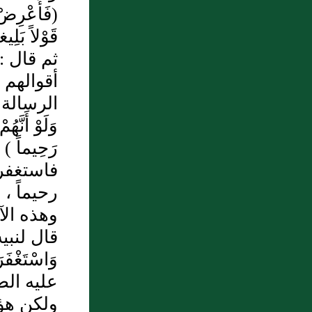
(فَأَعْرِض
قَوْلاً بَ
ثم قال : ( 
أقوالهم 
الرسالة مع
وَلَوْ أَنَّه
رَحِيماً
فاستغفرو
رحيماً ،
وهذه الآ
قال لنبيه ع
وَاسْتَغْفَ
عليه الص
ولكن هؤلاء