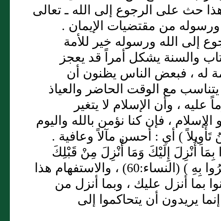
لْآخِر ) وهذا حث على الرجوع إلى الله ـ تعالى
ورسوله من مقتضيات الإيمان .
 فالرجوع إلى الله ورسوله خير للأمة
اب والسنة يشكل أمراً قد يعجز
مة له ، فبعض الناس يظنون أن
 يتناسب مع الوقت الحاضر والعياذ
 عليه ، وأن الإسلام لا يتغير
الإسلام ، فإن كنا نؤمن بالله واليوم
 تَأْوِيلاً ) أي : أحسن مآلاً وعافية .
َا أُنْزِلَ إِلَيْكَ وَمَا أُنْزِلَ مِنْ قَبْلِكَ
يُرِيدُونَ أَنْ يَتَحَاكَمُوا إِلَى الطَّاغُوتِ وَقَدْ أُمِرُوا أَنْ يَكْفُرُوا بِهِ ) (النساء:60) ، والاستفهام هذا
 بما أنزل عليك ، وبما أنزل من
إنما يريدون أن يتحاكموا إلى