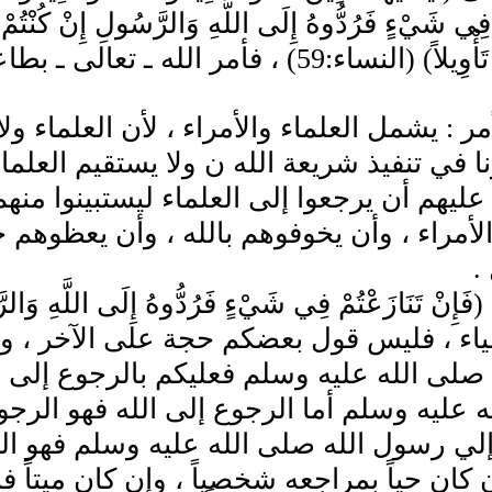
 فِي شَيْءٍ فَرُدُّوهُ إِلَى اللَّهِ وَالرَّسُولِ إِنْ كُنْتُمْ تُؤ
وَأَحْسَنُ تَأْوِيلاً) (النساء:59) ، فأم
مر : يشمل العلماء والأمراء ، لأن العلماء ولا
ا في تنفيذ شريعة الله ن ولا يستقيم العلماء إلا
 عليهم أن يرجعوا إلى العلماء ليستبينوا منهم
لأمراء ، وأن يخوفوهم بالله ، وأن يعظوهم ح
.
فَإِنْ تَنَازَعْتُمْ فِي شَيْءٍ فَرُدُّوهُ إِلَى اللّ
اء ، فليس قول بعضكم حجة على الآخر ، ول
لى الله عليه وسلم فعليكم بالرجوع إلى ح
 عليه وسلم أما الرجوع إلى الله فهو الرجوع
لي رسول الله صلى الله عليه وسلم فهو ال
كان حياً بمراجعه شخصياً ، وإن كان ميتاً 