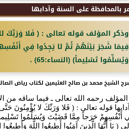
مر بالمحافظة على السنة وآدابها
وذكر المؤلف قوله تعالى : ( فَلا وَرَبِّكَ لا يُؤْ
فِيمَا شَجَرَ بَيْنَهُمْ ثُمَّ لا يَجِدُوا فِي أَنْفُسِهِ
وَيُسَلِّمُوا تَسْلِيماً) (النساء:65) .
ح الشيخ محمد بن صالح العثيمين لكتاب رياض الصالح
لمؤلف رحمه الله تعالى ـ فيما ساقه من ال
ها قوله تعالى : ( فَلا وَرَبِّكَ لا يُؤْمِنُونَ حَتَّى يُحَ
ِي أَنْفُسِهِمْ حَرَجاً مِمَّا قَضَيْتَ وَيُسَلِّمُوا 
 يَا أَيُّهَا الَّذِينَ آمَنُوا أَطِيعُوا اللَّهَ وَأَطِيعُوا ا