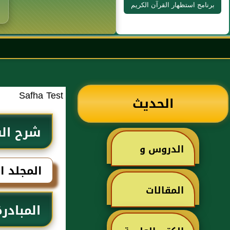
برنامج استظهار القرآن الكريم
Safha Test
الحديث
شرح الش
الدروس و
تعالى
المجلد ا
الخطب
المقالات
المبادر