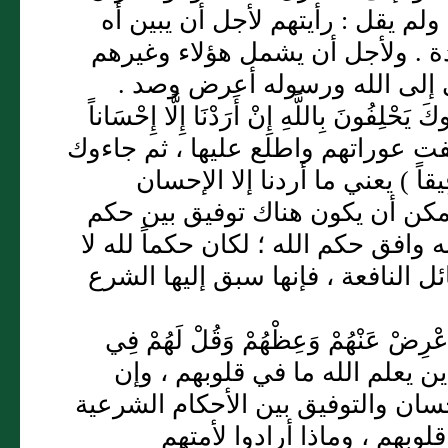
م يقل : رأيتهم لأجل أن يبين أه
دة . ولأجل أن يشمل هؤلاء وغيرهم
دعي إلى الله ورسوله أعرض وصد .
 يَحْلِفُونَ بِاللَّهِ إِنْ أَرَدْنَا إِلَّا إِحْسَاناً
كشفت عوراتهم واطلع عليها ، ثم جاءوك
َوْفِيقاً ) يعني ما أردنا إلا الإحسان
 يمكن أن يكون هناك توفيق بين حكم
وافق حكم الله ؛ لكان حكماً لله لا
 النافعة ، فإنها سبق إليها الشرع
أَعْرِضْ عَنْهُمْ وَعِظْهُمْ وَقُلْ لَهُمْ فِي
63) ، يعني : هؤلاء هم الذين يعلم الله ما في قلوبهم ، وإن
حسان والتوفيق بين الأحكام الشرعية
قلوبهم ، وماذا أرادوا لأمتهم