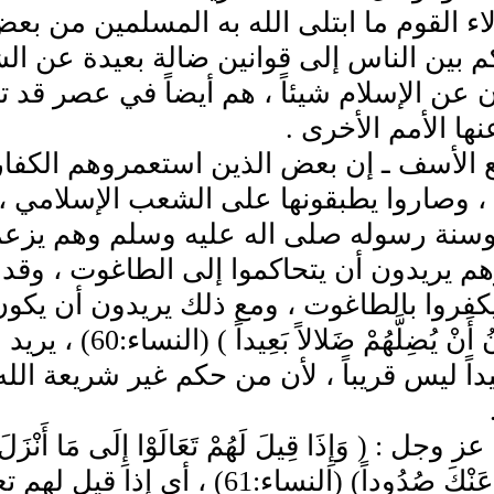
ء القوم ما ابتلى الله به المسلمين من بعض
 بين الناس إلى قوانين ضالة بعيدة عن الش
ن عن الإسلام شيئاً ، هم أيضاً في عصر قد 
ها الأمم الأخرى .
 الأسف ـ إن بعض الذين استعمروهم الكفار م
 ، وصاروا يطبقونها على الشعب الإسلامي ، غ
وسنة رسوله صلى اله عليه وسلم وهم يزعمو
م يريدون أن يتحاكموا إلى الطاغوت ، وقد أم
يكفروا بالطاغوت ، ومع ذلك يريدون أن يكون ال
الشَّيْطَانُ أَنْ ي
عيداً ليس قريباً ، لأن من حكم غير شريعة ا
وجل : ( وَإِذَا قِيلَ لَهُمْ تَعَالَوْا إِلَى مَا أَنْزَلَ ال
يَصُدُّونَ عَنْكَ صُدُوداً) (النسا