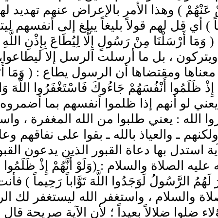
ْ عَنْهُمْ ) وهذا الأمر بالإعراض عنهم تهديد لهم ( وَ
لِيغاً ) أي قل لهم قولاً بليغاً يبلغ إلى أنفسهم لي
وَمَا أَرْسَلْنَا مِنْ رَسُولٍ إِلَّا لِيُطَاعَ بِإِذْن
ويتركون ، بل ما أرسلت الرسل إلا ليطاعوا، و
ناها ومقتضاها أن الرسول يطاع : ( وَمَا أَرْسَلْنَا مِن
ُمْ إِذْ ظَلَمُوا أَنْفُسَهُمْ جَاءُوكَ فَاسْتَغْفَرُوا اللَّهَ وَا
 ) يعني لو أنهم إذا ظلموا أنفسهم بما أضم
ا الله : يعني طلبوا من الله المغفرة ، واست
 ولكنهم ـ والعياذ بالله ـ بقوا على نفاقهم وع
ية استدل بها دعاة القبور الذين يدعون القبو
ليه الصلاة والسلام : (وَلَوْ أَنَّهُمْ إِذْ ظَلَمُوا أَنْف
رَ لَهُمُ الرَّسُولُ لَوَجَدُوا اللَّهَ تَوَّاباً رَحِي
لاة والسلام ، واستغفر الله ليستغفر لك ال
 ضلوا ضلالاً بعيداً ؛ لأن الآية صريحة قال : ( إِذ