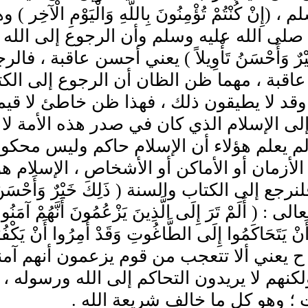
، (إِنْ كُنْتُمْ تُؤْمِنُونَ بِاللَّهِ وَالْيَوْمِ ا
لى الله عليه وسلم وأن الرجوع إلى الله 
خَيْرٌ وَأَحْسَنُ تَأْوِيلاً ) يعني أحسن عاقبة ،
قبة ، مهما ظن الظان أن الرجوع إلى الكت
وقد لا يطيقون ذلك ، فهذا ظن خاطئ لا قي
لى الإسلام الذي كان في صدر هذه الأمة لا
ولم يعلم هؤلاء أن الإسلام حاكم وليس محكوماً
الأزمان أو الأماكن أو الأشخاص ، الإسلام هو 
نرجع إلى الكتاب والسنة ( ذَلِكَ خَيْرٌ وَأَحْسَنُ
 : ( أَلَمْ تَرَ إِلَى الَّذِينَ يَزْعُمُونَ أَنَّهُمْ آمَنُوا بِم
 يعني ألا تتعجب من قوم يزعمون أنهم آمنوا
لكنهم لا يريدون التحاكم إلى الله ورسوله ، 
؛ وهو كل ما خالف شريعة الله .