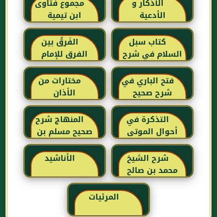
الأذكار و
مجموع فتاوى
الأدعية
ابن تيمية
كتاب سبل
الفَرقُ بين
السلام في شرح
الفرق للإمام
بلوغ المرام للإمام
البغدادي
الصنعاني رحمه
فتح الباري في
مختارات من
الله
شرح صحيح
الأذان
البخاري للحافظ
ابن حجر
التذكرة في
المنهاج شرح
العسقلاني
أحوال الموتى
صحيح مسلم بن
وأمور الآخرة
الحجاج
للإمام الفرطبي
شرح الشيخ
الأناشيد
رحمه الله
محمد بن صالح
العثيمين لكتاب
رياض الصالحين
المرئيات
للإمام النووي