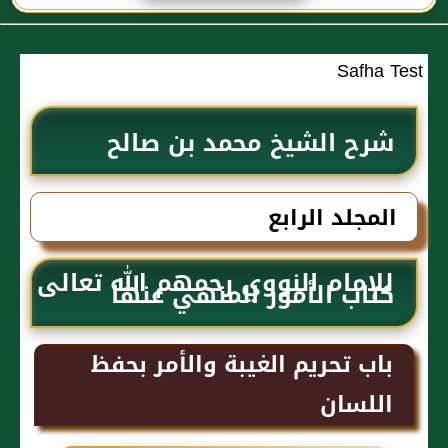
رحمهم الله تعالى
Safha Test
شرح الشيخ محمد بن صالح
العثيمين لكتاب رياض الصالحين
المجلد الرابع
للإمام النووي رحمهم الله تعالى
كتاب الأمور المنهي عنها
باب تحريم الغيبة والأمر بحفظ
اللسان