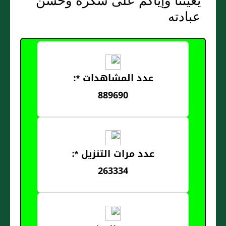
يعيننا وإياكم على شكره وحسن
عبادته
عدد المشاهدات *:
889690
عدد مرات التنزيل *:
263334