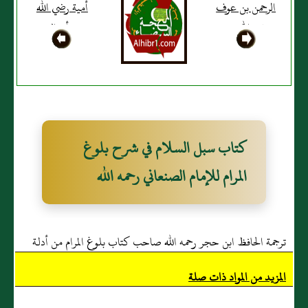
الرحمن بن عوف
أمية رضي الله
يؤويه الجرين" هو موضع
رضي الله عنه
عنه أن النبي
التمر الذي يجفف فيه "فبلغ
أن رسول الله
صلى الله عليه
صلى الله عليه
ثمن المجن فعليه القطع"
وسلم قال له لما
وسلم قال: "لا
أمر بقطع الذي
يغرم السارق إذا
سرق رداءه
أقيم عليه الحد"
فشفع فيه: "هلا
كتاب سبل السلام في شرح بلوغ
كان ذلك قبل أن
تأتيني به"
المرام للإمام الصنعاني رحمه الله
ترجمة الحافظ ابن حجر رحمه الله صاحب كتاب بلوغ المرام من أدلة
الأحكام
المزيد من المواد ذات صلة