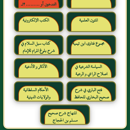
التدخين أو ……… ؟!ـ
حقائق وأرقام ناطقة ، لكن
لا يسمعها المدخنون حرره
المتون العلمية
الكتب الإلكترونية
خالد بن عبد الرحمن بن حمد
الشايع
مجموع فتاوى ابن تيمية
كتاب سبل السلام في
شرح بلوغ المرام للإمام
الصنعاني رحمه الله
السياسة الشرعية في
الأذكار و الأدعية
اصلاح الراعي و الرعية
فتح الباري في شرح
الأحكام السلطانية
صحيح البخاري للحافظ
والولايات الدينية
ابن حجر العسقلاني
المنهاج شرح صحيح
مسلم بن الحجاج