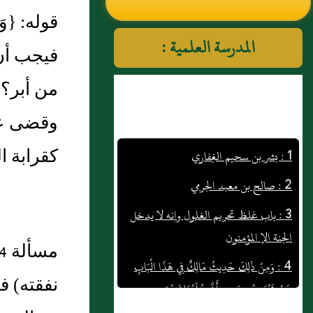
النووي رحمهم الله تعالى
المدرسة العلمية :
فيجب أن ت
من أبر؟ 
وقضى عمر
1 : بشر بن سحيم الغِفاري
كقرابة ال
2 : صالح بن معبد الجرمي
3 : باب غلظ تحريم الغلول وانه لا يدخل
الجنة الإ المؤمنون
4 : وَمِنْ ذَلِكَ حَدِيثُ مَالِكٌ فِي هَذَا الْبَابِ
عَنْ يَحْيَى بْنِ سَعِيدٍ أَنَّ سُلَيْمَانَ بْنَ
نفقته) ف
يَسَارٍ أَخْبَرَهُ إِنَّ عَبْدَ اللَّهِ بْنَ عَيَّاشِ بْنِ أَبِي
رَبِيعَةَ الْمَخْزُومِيَّ قَالَ أَمَرَنِي عُمَرُ بْنُ