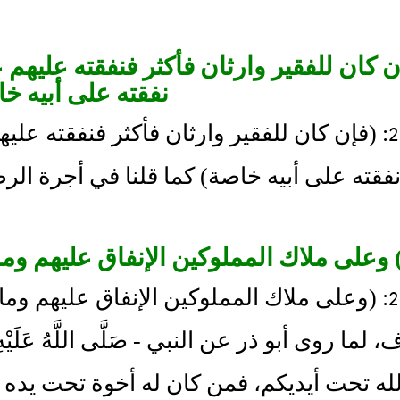
 وإن كان للفقير وارثان فأكثر فنفقته عليهم 
نفقته على أبيه خ
مسألة 25: (فإن كان للفقير وارثان فأكثر فنفقته 
فقته على أبيه خاصة) كما قلنا في أجرة ال
مسألة 26: (وعلى ملاك المملوكين الإنفاق عليهم
لما روى أبو ذر عن النبي - صَلَّى اللَّهُ عَلَيْه
له تحت أيديكم، فمن كان له أخوة تحت يده 