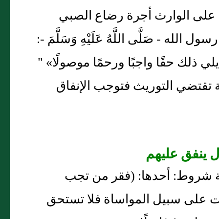
َارِثِ مِثْلُ ذَلِكَ} [البقرة: 233] فأوجب على الوارث أجرة رضاع الصبي
ه - صَلَّى اللَّهُ عَلَيْهِ وَسَلَّمَ -:
 ذلك حقًا واجبًا ورحمًا موصولًا» "
 تقتضي التوريث فتوجب الإنفاق
ثلاثة شروط: أحدها: (فقر من تجب
جبت على سبيل المواساة فلا تستحق