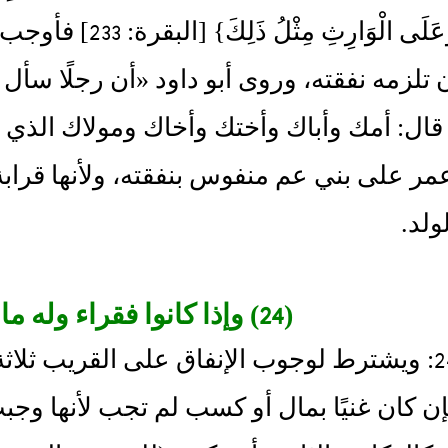
قوله: {وَعَلَى الْو
لزمه نفقته، وروى أبو داود «أن رجلًا سأل رسول الل
قال: أمك وأباك وأختك وأخاك ومولاك الذي يلي
 على بني عم منفوس بنفقته، ولأنها قرابة
ولد.
(24) وإذا كانوا فقراء وله مال ينفق عليهم
مسألة 24: ويشترط لوجوب الإنفاق على القريب 
إن كان غنيًا بمال أو كسب لم تجب لأنها و