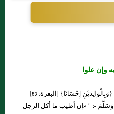
ه وإن علوا
(وعلى الإنسان نفقة والديه وإن علوا) لقوله سبحانه: {وَبِالْوَالِدَيْنِ إِحْسَانًا} [البقرة: 83]
ِ وَسَلَّمَ -: " «إن أطيب ما أكل الرجل