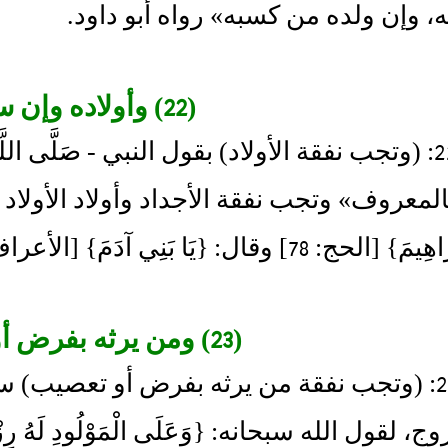
 وإن ولده من كسبه» رواه أبو داود.
(22) وأولاده وإن سفلوا
مسألة 22: (وتجب نفقة الأولاد) بقول النبي - صَلَّى الل
معروف» وتجب نفقة الأجداد وأولاد الأولاد لأنه
ج: 78] وقال: {يَا بَنِي آدَمَ} [الأعراف: 26] .
(23) ومن يرثه بفرض أو تعصيب
مسألة 23: (وتجب نفقة من يرثه بفرض أو تعصيب) 