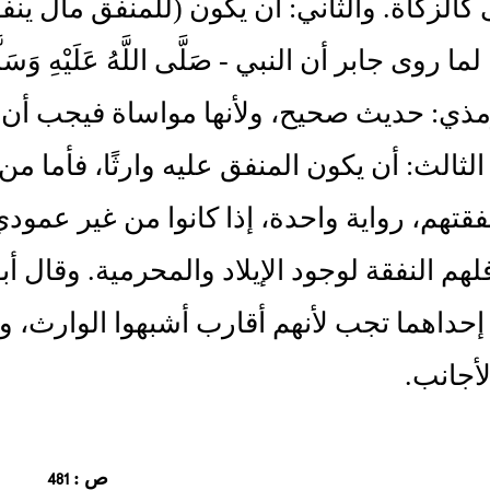
 كالزكاة. والثاني: أن يكون (للمنفق مال ين
ما روى جابر أن النبي - صَلَّى اللَّهُ عَلَيْهِ و
رمذي: حديث صحيح، ولأنها مواساة فيجب أن
 الثالث: أن يكون المنفق عليه وارثًا، فأما 
فقتهم، رواية واحدة، إذا كانوا من غير عمود
هم النفقة لوجود الإيلاد والمحرمية. وقال أ
إحداهما تجب لأنهم أقارب أشبهوا الوارث، والث
لأجانب.
ص : 481