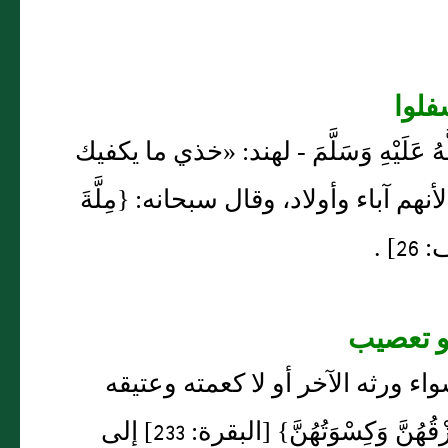
َّهُ عَلَيْهِ وَسَلَّمَ - لهند: «خذي ما يكفيك
م آباء وأولاد، وقال سبحانه: {مِلَّةَ
سواء ورثه الآخر أو لا كعمته وعتيقه
سوى الزوج، لقول الله سبحانه: {وَعَلَى الْمَوْلُودِ لَهُ رِزْقُهُنَّ وَكِسْوَتُهُنَّ} [البقرة: 233] إلى