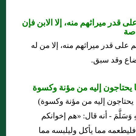
على قدر ميراثهم منه، إلا الابن فإن
اصة
عليهم على قدر ميراثهم منه، إلا من له
رضاع وقد سبق.
 وما يحتاجون إليه من مؤنة وكسوة)
ِ وَسَلَّمَ - أنه قال: «هم إخوانكم
فليطعمه مما يأكل وليلبسه مما