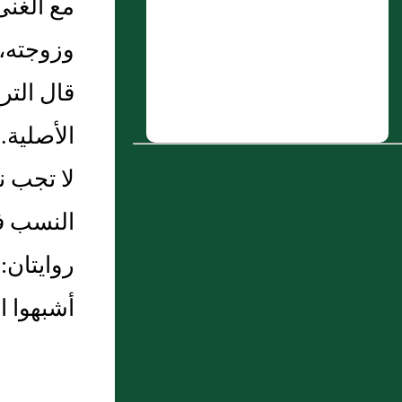
مع الغنى
الْخَطَّابِ فِي فِتْيَةٍ مِنْ قُرَيْشٍ فَجَلَدْنَا وَلَائِدَ مِنْ
وزوجته، ل
وَلَائِدِ الْإِمَارَةِ خَمْسِينَ (...)
قال الت
5 : ( باب فضل قراءة قل هو الله أحد )
6 : الدرس العاشر من دروس شرح بلوغ
الأصلية.
المرام كتاب الجامع للشيخ عبد الكريم
لا تجب ن
الخضير
النسب فل
7 : محمد بن حرب المَكّي، أصله بَصريٌّ، نزل
مكة ومات بها سنة عشر ومِئَتين، ويُقال:
روايتان: 
أصله خراساني
أشبهوا ا
8 : سليمان بن داود المباركي
9 : سَعيد بن سويد
10 : إِبراهيم بن هارون بن المغيرة