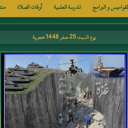
لقواميس و البرامج
المدرسة العلمية
أوقات الصلاة
منت
يوم السبت 25 صفر 1448 هجرية