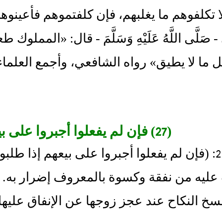
 تكلفوهم ما يغلبهم، فإن كلفتموهم فأعينوه
- صَلَّى اللَّهُ عَلَيْهِ وَسَلَّمَ - قال: «الم
 ما لا يطيق» رواه الشافعي، وأجمع العلم
(27) فإن لم يفعلوا أجبروا على بيعهم إذا طلبوا ذلك
مسألة 27: (فإن لم يفعلوا أجبروا على بيعهم إذا ط
عليه من نفقة وكسوة بالمعروف إضرار به. وإ
سخ النكاح عند عجز زوجها عن الإنفاق عليها