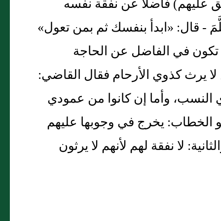
فق عليهم) فاضلًا عن نفقة نفسه
َسَلَّمَ - قال: «ابدأ بنفسك ثم بمن تعول»
 تكون في الفاضل عن الحاجة
من لا يرث كذوي الأرحام فقال القاضي:
ي النسب، وأما إن كانوا من عمودي
بو الخطاب: يخرج في وجوبها عليهم
انية: لا نفقة لهم لأنهم لا يرثون