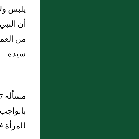
يلبس ولا
أن النبي 
من العمل
سيده.
بالواجب 
للمرأة ف