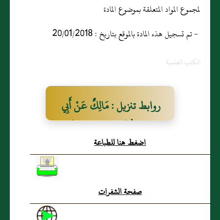
لمجموع المواد المتعلقة بموضوع المادة
- تم تسجيل هذه المادة بالموقع بتاريخ : 20/01/2018
الكتب العلمية
روابط تنزيل : مَالِكٌ عَنْ أَبِي
الرِّجَالِ مُحَمَّدِ بْنِ عَبْدِ الرَّحْمَنِ
اضغط هنا للطباعة
بْنِ حَارِثَةَ عَنْ أُمِّهِ عَمْرَةَ
بِنْتِ عَبْدِ الرَّحْمَنِ أَنَّ رَسُولَ
اللَّهِ صَلَّى اللَّهُ عَلَيْهِ وَسَلَّمَ
صفحة الشفرات
نَهَى عن بيع الثِّمَارِ حَتَّى