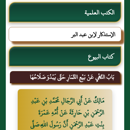
الكتب العلمية
الإستذكار لإبن عبد البر
كتاب البيوع
بَابُ النَّهْيِ عَنْ بَيْعِ الثِّمَارِ حَتَّى يَبْدُوَ صَلَاحُهَا
مَالِكٌ عَنْ أَبِي الرِّجَالِ مُحَمَّدِ بْنِ عَبْدِ
الرَّحْمَنِ بْنِ حَارِثَةَ عَنْ أُمِّهِ عَمْرَةَ
بِنْتِ عَبْدِ الرَّحْمَنِ أَنَّ رَسُولَ اللَّهِ صَلَّى