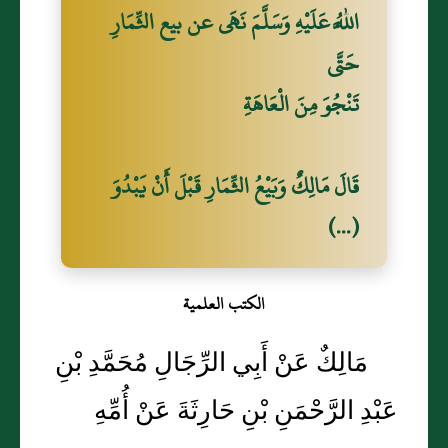
اللَّهُ عَلَيْهِ وَسَلَّمَ نَهَى عن بيع الثِّمَارِ
حَتَّى
تَنْجُوَ مِنَ الْعَاهَةِ
قَالَ مَالِكٌ وَبَيْعُ الثِّمَارِ قَبْلَ أَنْ يَبْدُوَ
(...)
الكتب العلمية
مَالِكٌ عَنْ أَبِي الرِّجَالِ مُحَمَّدِ بْنِ
عَبْدِ الرَّحْمَنِ بْنِ حَارِثَةَ عَنْ أُمِّهِ