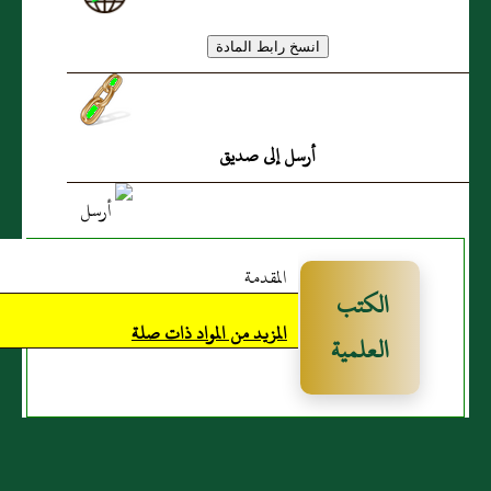
تَنْجُوَ مِنَ الْعَاهَةِ
قَالَ مَالِكٌ وَبَيْعُ الثِّمَارِ قَبْلَ
أَنْ يَبْدُوَ (...)
أرسل إلى صديق
المقدمة
مَالِكٌ
الكتب
عَنْ
المزيد من المواد ذات صلة
العلمية
حُمَيْدٍ
الطَّوِيلِ
عَنْ
أَنَسِ
بْنِ
مَالِكٌ