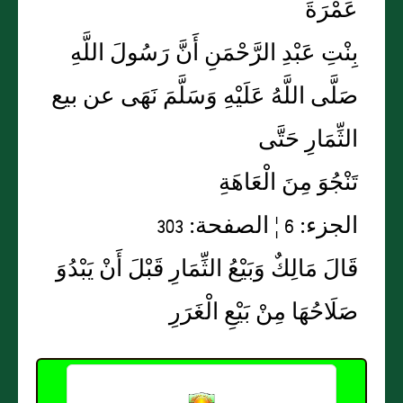
عَمْرَةَ
بِنْتِ عَبْدِ الرَّحْمَنِ أَنَّ رَسُولَ اللَّهِ
صَلَّى اللَّهُ عَلَيْهِ وَسَلَّمَ نَهَى عن بيع
الثِّمَارِ حَتَّى
تَنْجُوَ مِنَ الْعَاهَةِ
الجزء: 6 ¦ الصفحة: 303
قَالَ مَالِكٌ وَبَيْعُ الثِّمَارِ قَبْلَ أَنْ يَبْدُوَ
صَلَاحُهَا مِنْ بَيْعِ الْغَرَرِ