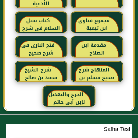
الأدعية
مجموع فتاوى
كتاب سبل
ابن تيمية
السلام في شرح
بلوغ المرام للإمام
الصنعاني رحمه
مقدمة ابن
فتح الباري في
الله
الصلاح
شرح صحيح
البخاري للحافظ
ابن حجر
المنهاج شرح
شرح الشيخ
العسقلاني
صحيح مسلم بن
محمد بن صالح
الحجاج
العثيمين لكتاب
رياض الصالحين
الجرح والتعديل
للإمام النووي
لإبن أبي حاتم
رحمهم الله تعالى
Safha Test