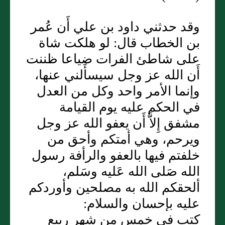
وقد حدثني داود بن علي أَن عُمر
بن الخطاب قال: لو هلكت شاة
على شاطئ الفرات ضياعا ظننت
أَن الله عز وجل سيسأَلني عنها،
وإنما الأمر واحد وكل من العدل
في الحكم عليه يوم القيامة
مشفق إِلاَّ أَن يعفو الله عز وجل
ويرحم، وهي أمتكم وأحق من
خلفتم فيها بالعفو والرأفة رسول
الله صَلى الله عَليه وسَلم،
ألحقكم الله به مصلحين وأوردكم
عليه بإحسان والسلام:
كتب في خمس من شهر ربيع