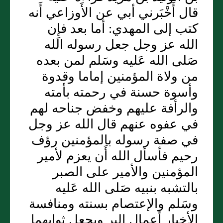
قال أَخْبَرني أبي عن الأَوزاعي أَنه
كتب إلى المهدي: أما بعد فإِن
الله عز وجل جعل رسوله الله
صَلى الله عَليه وسَلم لمن بعده
من ولاة المؤمنين إماما وقدوة
وأسوة حسنة في رحمته بأمته
والرأفة عليهم وخفض جناحه لهم
في عفوه عنهم قال الله عز وجل
في صفة رسوله بالمؤمنين رؤف
رحيم فأسأل الله أَن يعزم لأمير
المؤمنين والأمير على الصبر
بالتشبه بنبيه صَلى الله عَليه
وسَلم والإعتصام بسنته ومنافسة
الأخيار أعمال البر ويجعل ثوابهما