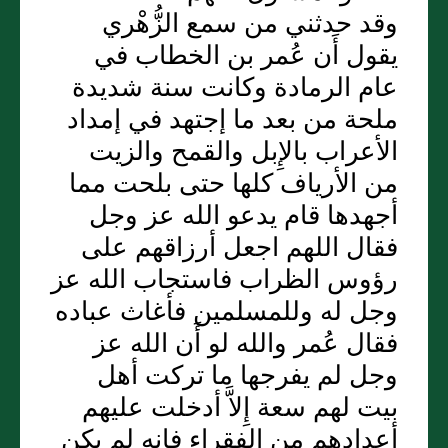
وقد حدثني من سمع الزُّهْري
يقول أَن عُمر بن الخطاب في
عام الرمادة وكانت سنة شديدة
ملحة من بعد ما إجتهد في إمداد
الأعراب بالإِبل والقمح والزيت
من الأرياف كلها حتى بلحت مما
أجهدها قام يدعو الله عز وجل
فقال اللهم اجعل أرزاقهم على
رؤوس الظراب فاستجاب الله عز
وجل له وللمسلمين فأغاث عباده
فقال عُمر والله لو أَن الله عز
وجل لم يفرجها ما تركت أهل
بيت لهم سعة إِلاَّ أدخلت عليهم
أعدادهم من الفقراء فإِنه لم يكن