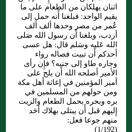
اثنان يهلكان من الطعام على ما
يقيم الواحد: فبلغنا أَنه حمل إلى
عُمر من مصر وحدها ألف ألف
أردب، وبلغنا أَن رسول الله صَلى
الله عَليه وسَلم قال: هل عسى
أحدكم أَن تبيت فصاله رواء
وجاره طاو إلى جنبه؟ فإِن رأى
الأمير أصلحه الله أَن يلح على
أمير المؤمنين في إغاثة أهل مكة
ومن حولهم من المسلمين في
بره وبحره بحمل الطعام والزيت
إِليهم قبل أَن يبتلى بهلاك أحَد
منهم جوعا فعل:
(1/192)