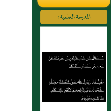
النووي رحمهم الله تعالى
المدرسة العلمية :
1 : مَالِكٌ عَنْ عَبْدِ الرَّحْمَنِ بْنِ حَرْمَلَةَ عَنْ
سَعِيدِ بْنِ الْمُسَيَّبِ أَنَّهُ كَانَ
يَقُولُ قَالَ رَسُولُ اللَّهِ صَلَّى اللَّهُ عَلَيْهِ وَسَلَّمَ
الشَّيْطَانُ يَهُمُّ بِالْوَاحِدِ وَالِاثْنَيْنِ فَإِذَا كَانُوا
ثلاثة لم يَهُمُّ بِهِمْ
قَالَ أَبُو عُمَرَ كَأَنَّ مَالِكًا - رَحِمَهُ (...)
2 : خالد بن أَبي جبل العدواني