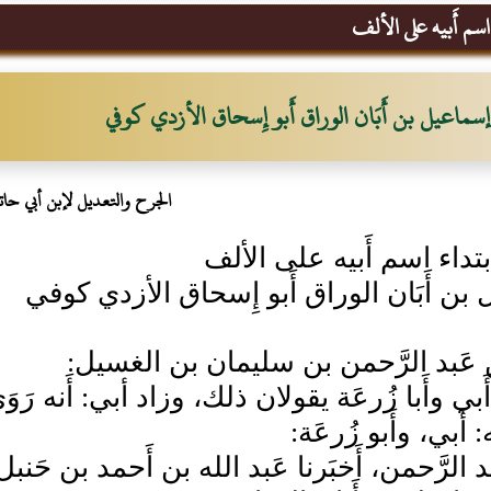
اسم أَبيه على الألف
إسماعيل بن أَبَان الوراق أَبو إِسحاق الأزدي كوفي
الجرح والتعديل لإبن أبي حات
تداء اسم أَبيه على الألف
بن أَبَان الوراق أَبو إِسحاق الأزدي كوفي
ن عَبد الرَّحمن بن سليمان بن الغسيل:
ي وأَبا زُرعَة يقولان ذلك، وزاد أبي: أَنه رَوَ
: أَبي، وأَبو زُرعَة:
بد الرَّحمن، أَخبَرنا عَبد الله بن أَحمد بن حَ