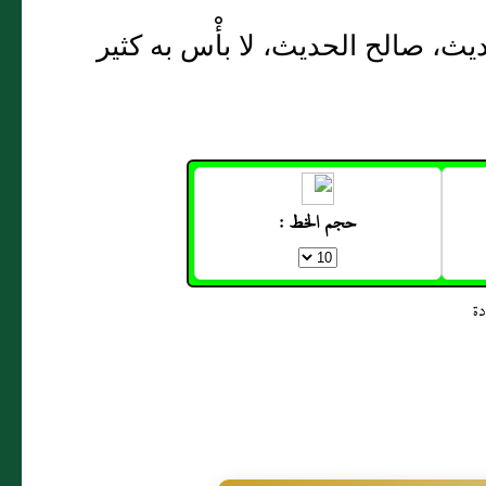
يث، صالح الحديث، لا بأْس به كثير
حجم الخط :