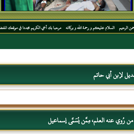
لام عليكم و رحمة الله و بركاته مرحبا بك أخي الكريم مجددا في موقعك المفضل المحجة البيضا
ديل لإبن أبي حاتم
 رُوي عنه العلم، مِمَّن يُسَمَّى إسماعيل