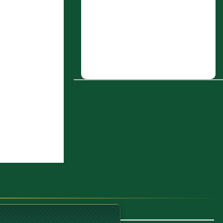
3 : زيد بن كعب البهزي، مِن بَني سليم،
صاحب الظبي الحاقف الذي رماه بسهم
4 : طلحة بن عَمرو القناد، جد عُمر بن
حماد بن طلحة، كُوفيٌّ
5 : ذَكَرَ فِيهِ عَنْ عَبْدِ اللَّهِ بْنِ أَبِي بَكْرِ بْنِ
حَزْمٍ أَنَّ فِي الْكِتَابِ الَّذِي كَتَبَهُ
رَسُولُ اللَّهِ صَلَّى اللَّهُ عَلَيْهِ وَسَلَّمَ لِعَمْرِو بْنِ
حَزْمٍ أَنْ لَا يَمَسَّ الْقُرْآنَ إِلَّا طَاهِرٌ
قَدْ بَيَّنَ مَالِكٌ مَعْنَى هَذَا الْحَدِيثِ عِنْدَهُ
وَمَذْهَبَهُ فِيهِ وَفِي قَوْلِ الله تعالى (لا يمسه
(...)
6 : فصـل: في مناقب الشام وأهلها