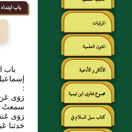
باب ابتداء 
المرئيات
المتون العلمية
باب اب
الأذكار و الأدعية
إسماعيل 
:
مجموع فتاوى ابن تيمية
رَوَى عَ
سمعتُ أَب
رَوَى عَنه
كتاب سبل السلام في
حَدثنا عَ