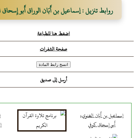
روابط تنزيل : إسماعيل بن أَبَان الوراق أَبو إِسحاق
اضغط هنا للطباعة
صفحة الشفرات
أرسل إلى صديق
إسماعيل بن أَبَان الغنوي،
إ
أَبو إِسحاق كوفي
إ