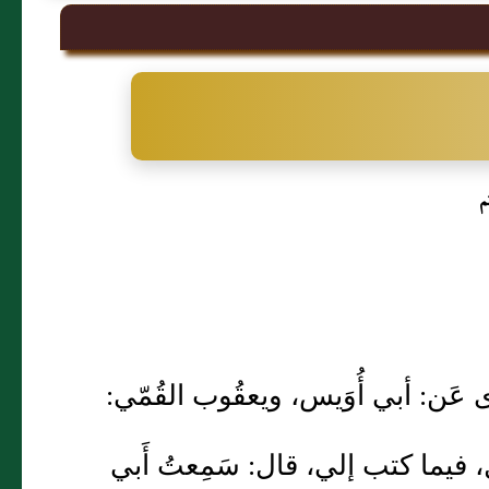
م
ى عَن: أبي أُوَيس، ويعقُوب القُمّي:
نبل، فيما كتب إلي، قال: سَمِعتُ أَبي