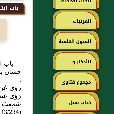
الكتب العلمية
باب ابتد
المرئيات
المتون العلمية
الأذكار و
باب اب
حسان بن
الأدعية
:
مجموع فتاوى
رَوَى عَ
رَوَى عَن
ابن تيمية
كتاب سبل
سَمِعتُ أ
(3/234)