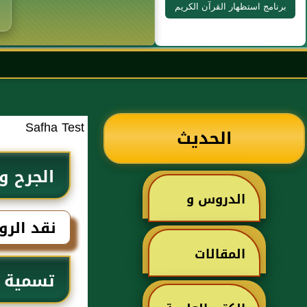
برنامج استظهار القرآن الكريم
Safha Test
الحديث
الجرح و
الدروس و
نقد الرو
الخطب
المقالات
تسمية م