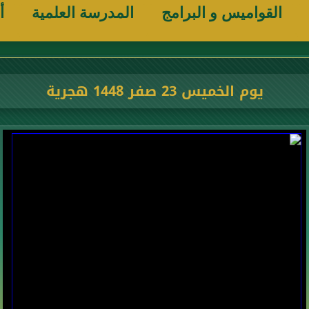
القواميس و البرامج
المدرسة العلمية
أ
يوم الخميس 23 صفر 1448 هجرية