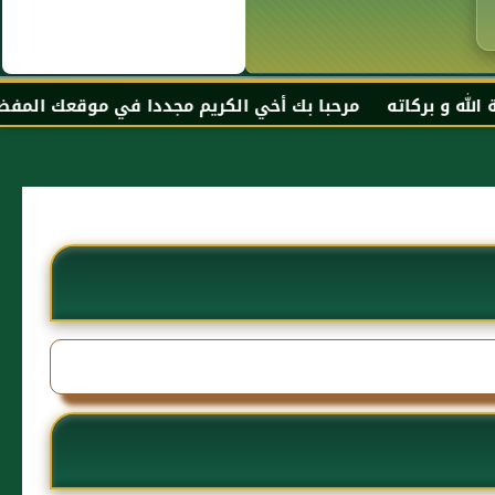
ته مرحبا بك أخي الكريم مجددا في موقعك المفضل المحجة البي