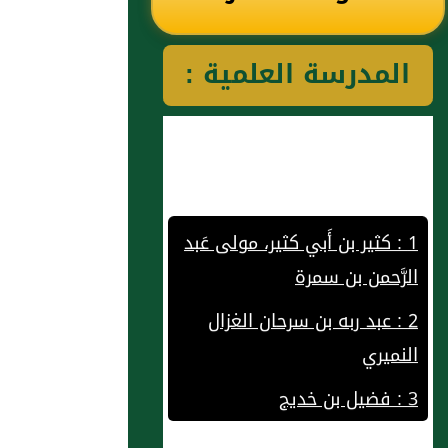
رياض الصالحين
المدرسة العلمية :
للإمام النووي
رحمهم الله تعالى
1 : كثير بن أَبي كثير، مولى عَبد
الرَّحمن بن سمرة
2 : عبد ربه بن سرحان الغزال
النميري
3 : فضيل بن خديج
4 : أصرم بن حوشب، أَبو هشام