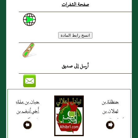
صفحة الشفرات
أرسل إلى صديق
حنظلة بن
حيان بن ملة،
ثهلان بن
أَخو أنيف بن
قَبيصَة السعدي،
ملة، ذكر بعض
بَصريٌّ
الناس أَن له