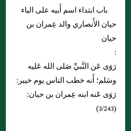
باب ابتداء اسم أَبيه على الياء
حيان الأَنصاري والد عِمران بن
حيان
:
رَوَى عَن النَّبيِّ صَلى الله عَليه
وسَلم؛ أَنه خطب الناس يوم خيبر:
رَوَى عَنه ابنه عِمران بن حيان:
(3/243)