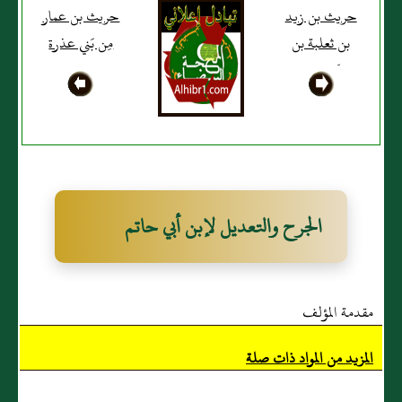
حريث بن زيد
حريث بن عمار
بن ثعلبة بن
مِن بَني عذرة
عَبد ربه،
أنصاري بدري
الجرح والتعديل لإبن أبي حاتم
مقدمة المؤلف
المزيد من المواد ذات صلة