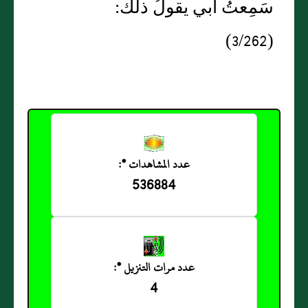
سَمِعتُ أَبي يقولُ ذلك:
(3/262)
عدد المشاهدات *:
536884
عدد مرات التنزيل *:
4