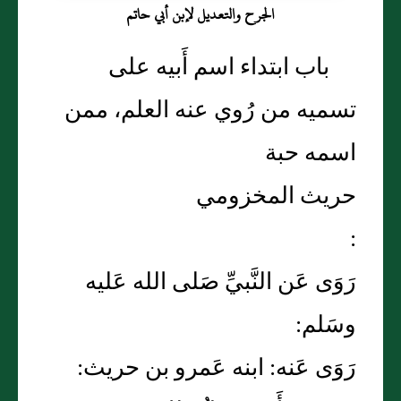
الجرح والتعديل لإبن أبي حاتم
باب ابتداء اسم أَبيه على
تسميه من رُوي عنه العلم، ممن
اسمه حبة
حريث المخزومي
:
رَوَى عَن النَّبيِّ صَلى الله عَليه
وسَلم:
رَوَى عَنه: ابنه عَمرو بن حريث: