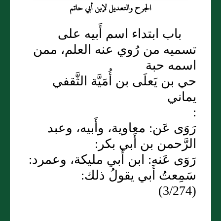
الجرح والتعديل لإبن أبي حاتم
باب ابتداء اسم أَبيه على
تسميه من رُوي عنه العلم، ممن
اسمه حبة
حي بن يَعلَى بن أُمَيَّة الثَّقفي
يماني
:
رَوَى عَن: معاوية، وأَبيه، وعبد
الرَّحمن بن أَبي بكر:
رَوَى عَنه: ابن أَبي مليكة، وعمرد:
سَمِعتُ أَبي يقولُ ذلك:
(3/274)