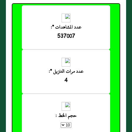
عدد المشاهدات *:
537007
عدد مرات التنزيل *:
4
حجم الخط :