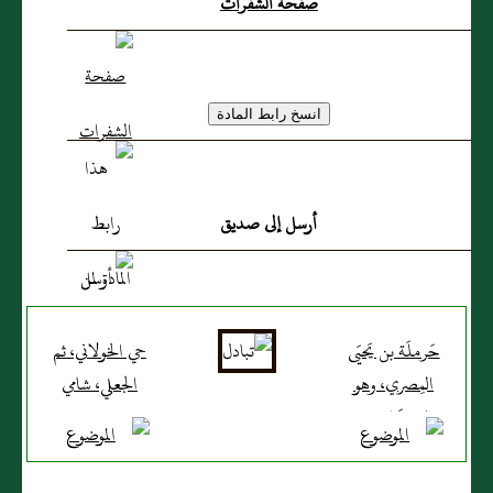
صفحة الشفرات
أرسل إلى صديق
حَرملَة بن يَحيَى
حي الخولاني، ثم
المِصري، وهو
الجعلي، شامي
ابن يَحيَى بن
عَبد الله بن
حَرملَة بن