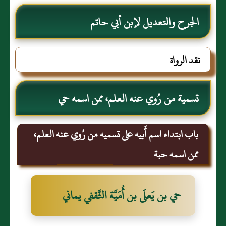
الجرح والتعديل لإبن أبي حاتم
نقد الرواة
تسمية من رُوي عنه العلم، ممن اسمه حي
باب ابتداء اسم أَبيه على تسميه من رُوي عنه العلم،
ممن اسمه حبة
حي بن يَعلَى بن أُمَيَّة الثَّقفي يماني