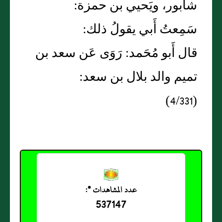
شابور، ويَحيي بن حمزة:
سَمِعتُ أَبي يقولُ ذلك:
قال أَبو مُحَمد: رَوَى عَن سعد بن
تميم والد بلال بن سعد:
(4/331)
عدد المشاهدات *:
537147