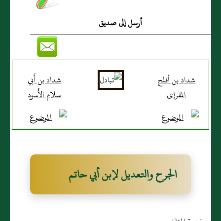
أرسل إلى صديق
شداد بن أفلح
شداد بن أَبي
المقرإى
سلام الأَسود
الجرح والتعديل لإبن أبي حاتم