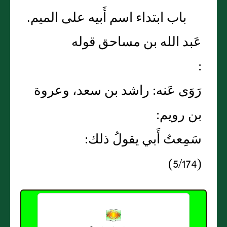
باب ابتداء اسم أَبيه على الميم.
عَبد الله بن مساحق قوله
:
رَوَى عَنه: راشد بن سعد، وعروة
بن رويم:
سَمِعتُ أَبي يقولُ ذلك:
(5/174)