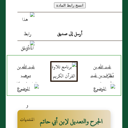
أرسل إلى صديق
عَبد الله بن
عَبد الله بن
مُطَرِّف بن عَبد
موهب
الله بن الشخير
الفلسطيني كان
العامري
قاضي فلسطين
الجرح والتعديل لإبن أبي حاتم