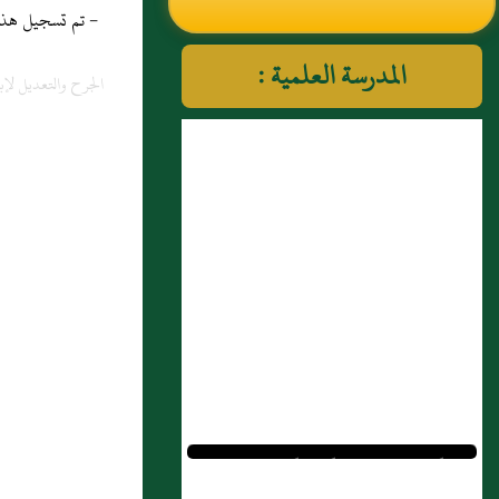
- تم تسجيل هذه المادة
النووي رحمهم الله تعالى
المدرسة العلمية :
الجرح والتعديل لإب
1 : أَحمد بن محمد بن أَنس، أَبو العباس
البغدادي، قدم الري