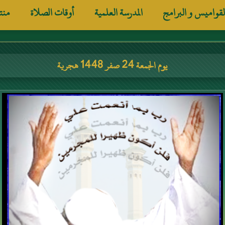
لقواميس و البرامج
المدرسة العلمية
أوقات الصلاة
منت
يوم الجمعة 24 صفر 1448 هجرية