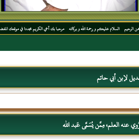
ام عليكم و رحمة الله و بركاته مرحبا بك أخي الكريم مجددا في موقعك المفضل المحجة البيضاء
ديل لإبن أبي حاتم
 عنه العلم، مِمَّن يُسَمَّى عَبد الله