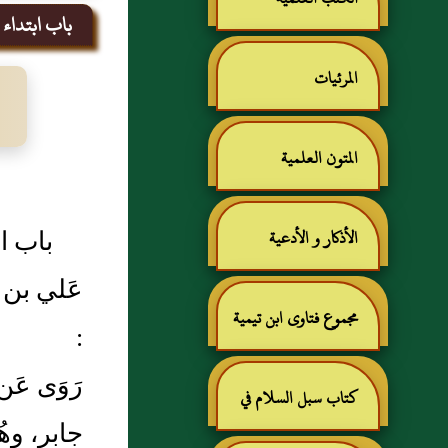
باب ابتداء ا
المرئيات
المتون العلمية
باب اب
الأذكار و الأدعية
عَلي بن 
مجموع فتاوى ابن تيمية
:
رَوَى عَ
كتاب سبل السلام في
جابر، وهُ