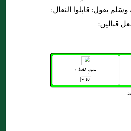
ه وسَلم يقول: قابلوا النعال:
نعل قبالين:
حجم الخط :