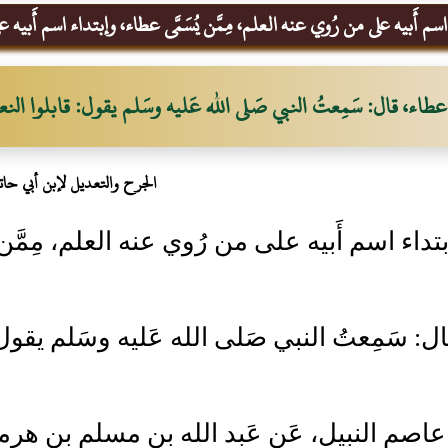
سم أَبيه على من رُوي عنه العلم، مِمَّن يُسَمَّى عطاء، وإبتداء اسم أَبيه 
عطاء، قال: سَمِعتُ النبي صَلى الله عَليه وسَلم يقول: قابلوا النع
الجرح والتعديل لإبن أبي حات
تداء اسم أَبيه على من رُوي عنه العلم، مِمَّن
: سَمِعتُ النبي صَلى الله عَليه وسَلم يقول:
 عاصم النبيل، عَن عَبد الله بن مسلم بن هرمز