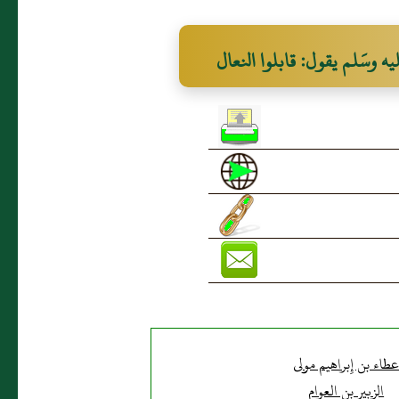
يه وسَلم يقول: قابلوا النعال
طاء بن إِبراهيم مولى
الزبير بن العوام