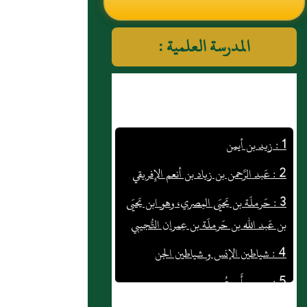
النووي رحمهم الله تعالى
المدرسة العلمية :
1 : زيد بن أيمن
2 : عَبد الرَّحمن بن زياد بن أنعم الإِفريقي
3 : حَرملَة بن يَحيَى المِصري، وهو ابن يَحيَى
بن عَبد الله بن حَرملَة بن عِمران التُّجيبي
4 : شياطين الإنس و شياطين الجن
5 : حبيب أَبو عُمر
6 : راشد