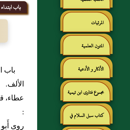
باب ابتداء ا
المرئيات
المتون العلمية
باب اب
الأذكار و الأدعية
الألف.
مجموع فتاوى ابن تيمية
عطاء، قال
:
كتاب سبل السلام في
روى أَبو