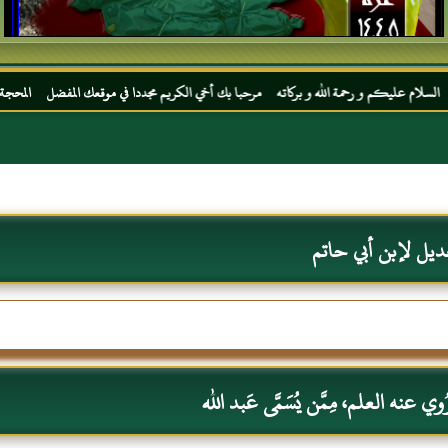
 و رحمة الله و بركاته مرحبا بك أخي الكريم مجددا في موقعك المفضل المحجة البيضاء موقع ال
ديل لإبن أبي حاتم
 عنه العلم، مِمَّن يُسَمَّى عَبد الله