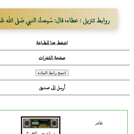
روابط تنزيل : عطاء، قال: سَمِعتُ النبي صَلى الله عَل
اضغط هنا للطباعة
صفحة الشفرات
أرسل إلى صديق
عامر
ع