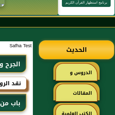
برنامج استظهار القرآن الكريم
Safha Test
الحديث
الجرح و
الدروس و
نقد الرو
الخطب
المقالات
باب من ر
الكتب العلمية