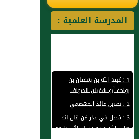
رياض الصالحين
المدرسة العلمية :
للإمام النووي
رحمهم الله تعالى
1 : عُبَيد الله بن سُفيان بن
رواحة أَبو سُفيان الصواف
2 : نصربن عائذ الجهضمي
3 : فصل في عذر مَن قال إنه
صلى الله عليه وسلم لبَّى بالحج
وحده واستمر عليه