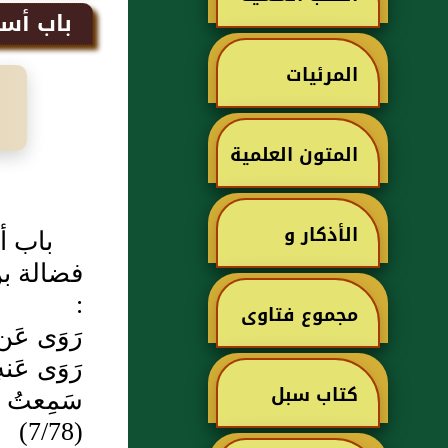
باب أسام
المرئيات
المتون العلمية
الأذكار و
باب أس
فضالة بن 
الأدعية
:
مجموع فتاوى
رَوَى عَن
رَوَى عَن
ابن تيمية
كتاب سبل
سَمِعتُ أ
(7/78)