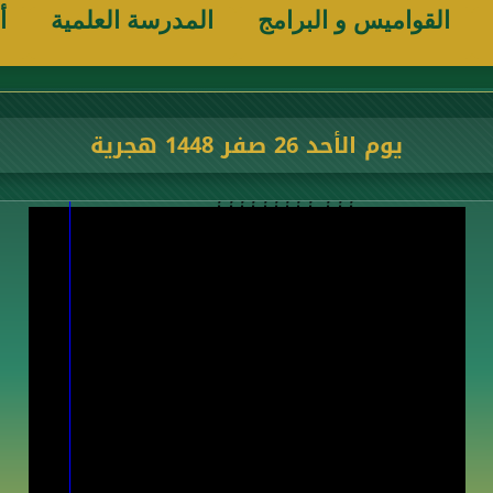
القواميس و البرامج
المدرسة العلمية
أ
يوم الأحد 26 صفر 1448 هجرية