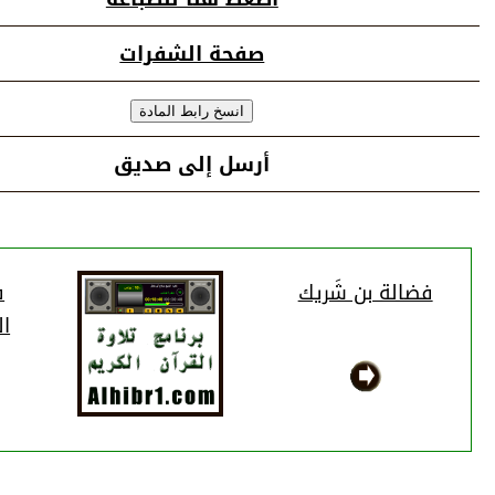
صفحة الشفرات
أرسل إلى صديق
فضالة بن شَريك
ف
ا