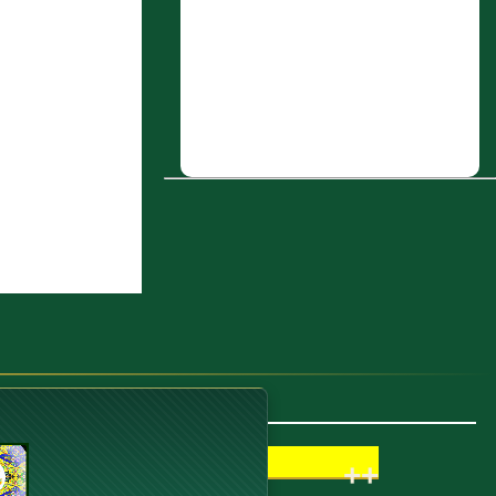
4 : ميمون بن يَحيَى البكري
المَديني أَبو القاسم
5 : ثابت بن قيس
6 : زبان بن نزار
7 : الحسن بن عُميرة، بَصريٌّ
سكن الرَّي
8 : باب مَنْ زَارَ قَوْمًا فَلَمْ يُفْطِرْ
عِنْدَهُمْ
9 : عَبد الله بن فروخ مولى
عائشة
10 : باب الْجَمْعِ بَيْنَ الصَّلاَتَيْنِ
++