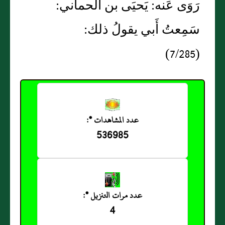
رَوَى عَنه: يَحيَى بن الحماني:
سَمِعتُ أَبي يقولُ ذلك:
(7/285)
عدد المشاهدات *:
536985
عدد مرات التنزيل *:
4