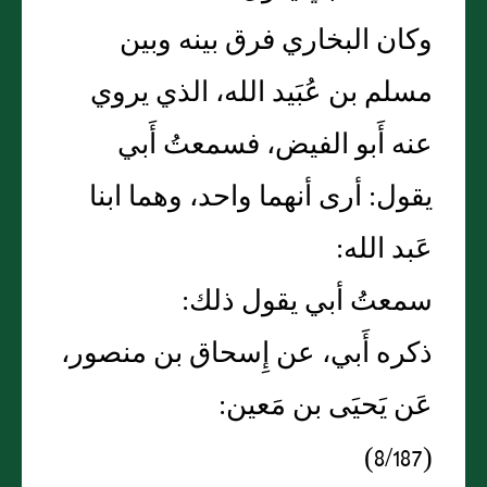
وكان البخاري فرق بينه وبين
مسلم بن عُبَيد الله، الذي يروي
عنه أَبو الفيض، فسمعتُ أَبي
يقول: أرى أنهما واحد، وهما ابنا
عَبد الله:
سمعتُ أبي يقول ذلك:
ذكره أَبي، عن إِسحاق بن منصور،
عَن يَحيَى بن مَعين:
(8/187)