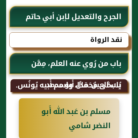
الجرح والتعديل لإبن أبي حاتم
نقد الرواة
باب من رُوي عنه العلم، مِمَّن
يُسَمَّى مُحَمدًا، واسم أَبيه يُونُس.
باب العين. قال أَبو محمد.
مسلم بن عَبد الله أَبو
النضر شامي