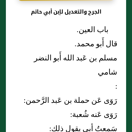
الجرح والتعديل لإبن أبي حاتم
باب العين.
قال أَبو محمد.
مسلم بن عَبد الله أَبو النضر
شامي
:
رَوَى عَن حملة بن عَبد الرَّحمن:
رَوَى عَنه شُعبة:
سَمعتُ أبي يقول ذلك: