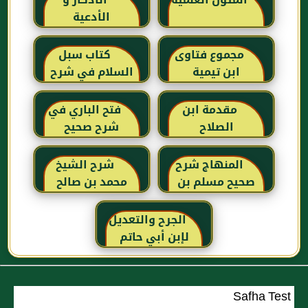
المتون العلمية
الأذكار و
الأدعية
مجموع فتاوى
كتاب سبل
ابن تيمية
السلام في شرح
بلوغ المرام للإمام
الصنعاني رحمه
مقدمة ابن
فتح الباري في
الله
الصلاح
شرح صحيح
البخاري للحافظ
ابن حجر
المنهاج شرح
شرح الشيخ
العسقلاني
صحيح مسلم بن
محمد بن صالح
الحجاج
العثيمين لكتاب
رياض الصالحين
الجرح والتعديل
للإمام النووي
لإبن أبي حاتم
رحمهم الله تعالى
Safha Test