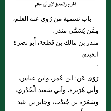
الجرح والتعديل لإبن أبي حاتم
باب تسمية من رُوي عنه العلم،
مِمَّن يُسَمَّى منذر.
منذر بن مالك بن قطعة، أَبو نضرة
العَبدي
:
رَوَى عَن: ابن عُمر، وابن عباس،
وأَبي هُرَيرة، وأبي سَعيد الْخُدْري،
وسَمُرَة بن جُندَُب، وجابر بن عَبد