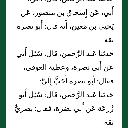
أَبي، عَن إِسحاق بن منصور، عَن
يَحيي بن مَعين، أَنه قال: أَبو نضرة
ثقة:
حَدثنا عَبد الرَّحمن، قال: سُئِلَ أَبي
عَن أَبي نضرة، وعطية العوفي،
فقال: أَبو نضرة أَحَبُّ إِلَيَّ:
حَدثنا عَبد الرَّحمن، قال: سُئِل أَبو
زُرعَة عَن أَبي نضرة، فقال: بَصريٌّ
ثقة: