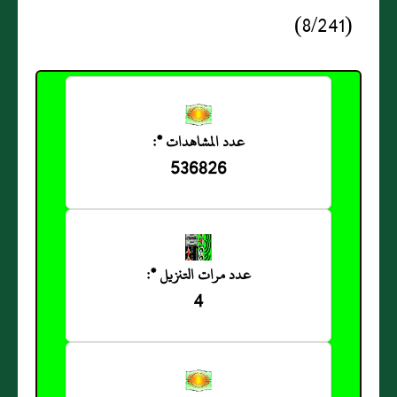
(8/241)
عدد المشاهدات *:
536826
عدد مرات التنزيل *:
4