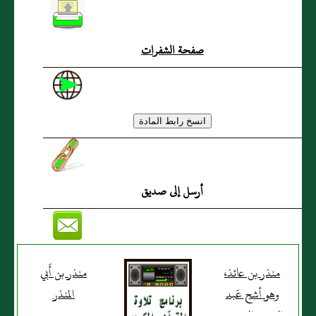
صفحة الشفرات
أرسل إلى صديق
منذر بن عائذ،
منذر بن أَبي
وهو أشج عَبد
المنذر
القيس العصري