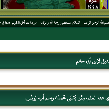
 الرحيم السلام عليكم و رحمة الله و بركاته مرحبا بك أخي الكريم مجددا في موقعك المفضل ال
ديل لإبن أبي حاتم
نه العلم، مِمَّن يُسَمَّى مُحَمدًا، واسم أَبيه يُونُس.