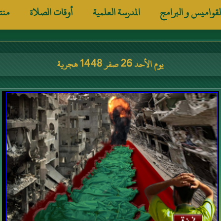
لقواميس و البرامج
المدرسة العلمية
أوقات الصلاة
منت
يوم الأحد 26 صفر 1448 هجرية