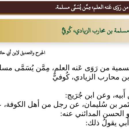
 رَوَى عَنه العلم، مِمَّن يُسَمَّى مسلمة.
مسلمة بن محارب الزيادي، كُوفيٌّ
الجرح والتعديل لإبن أبي حات
مية من رَوَى عَنه العلم، مِمَّن يُسَمَّى مسل
 محارب الزيادي، كُوفيٌّ
َبيه، وعن ابن جُرَيج:
َمر بن سُليمان، عن رجل من أهل الكوفة، ع
و الحسن المدائني عنه:
َبي يقولُ ذلك: