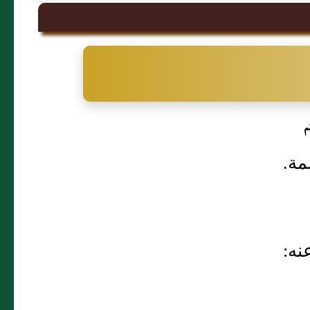
م
مة.
نه: