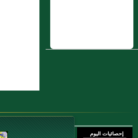
5 : حُذيفة بن حكيم الرَّقّي
6 : باب {وإن طائفتان من المؤمنيني اقتتلوا
فأصلحوا بينهما}
7 : عيسَى بن يزيد
8 : عَبد الله بن الزبير الأَسدي والد أبي
أَحمد الزبيري
9 : حماد المالكي
10 : الحسن بن عَلي بن الحسن بن علي
عليهم السلام ابن أَبي طالب