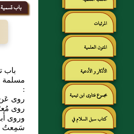
باب تسمية من
المرئيات
المتون العلمية
باب تس
الأذكار و الأدعية
مسلمة بن
:
مجموع فتاوى ابن تيمية
روى عَن أ
روى مُعت
وروى أَب
كتاب سبل السلام في
سَمِعتُ أ