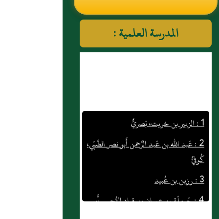
النووي رحمهم الله تعالى
المدرسة العلمية :
1 : الزبير بن خريت، بَصريٌّ
2 : عَبد الله بن عَبد الرَّحمن أَبو نصر الضَّبّي،
كُوفيٌّ
3 : رزين بن عُبيد
4 : حَرملَة بن عِمران بن قراد التُّجيبي أَبو
حفص