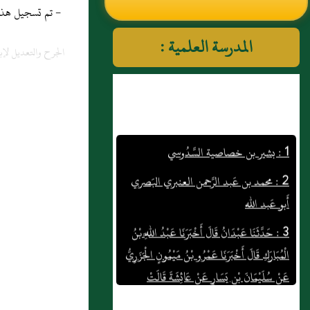
- تم تسجيل هذه المادة
النووي رحمهم الله تعالى
المدرسة العلمية :
الجرح والتعديل لإب
1 : بشير بن خصاصية السَّدُوسي
2 : محمد بن عَبد الرَّحمن العنبري البَصري
أَبو عَبد الله
3 : حَدَّثَنَا عَبْدَانُ قَالَ أَخْبَرَنَا عَبْدُ اللَّهِ بْنُ
الْمُبَارَكِ قَالَ أَخْبَرَنَا عَمْرُو بْنُ مَيْمُونٍ الْجَزَرِيُّ
عَنْ سُلَيْمَانَ بْنِ يَسَارٍ عَنْ عَائِشَةَ قَالَتْ
"كُنْتُ أَغْسِلُ الْجَنَابَةَ مِنْ ثَوْبِ النَّبِيِّ صَلَّى اللَّهُ
عَلَيْهِ وَسَلَّمَ فَيَخْرُجُ إِلَى الصَّلاَةِ وَإِنَّ بُقَعَ