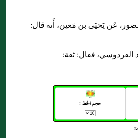
نصور، عَن يَحيَى بن مَعين، أَنه قال:
اد القردوسي، فقال: ثقة:
حجم الخط :