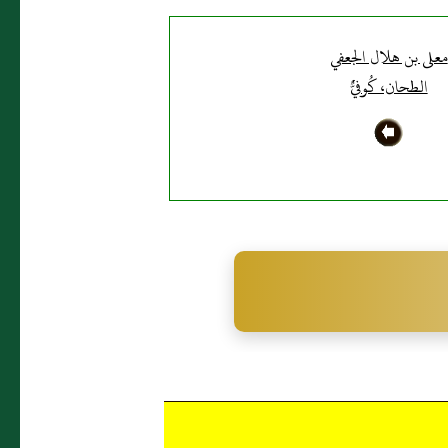
معلى بن هلال الجعفي
الطحان، كُوفيٌّ