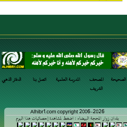
 الصحيحة
المصحف
المدرسة العلمية
اتصل بنا
الدفتر الذهبي
الشريف
Alhibr1.com copyright 2006-2026
بلدان زوار المحجة البيضاء : اضغط لمشاهدة إحصائيات هذا اليوم