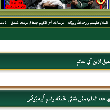
و رحمة الله و بركاته مرحبا بك أخي الكريم مجددا في موقعك المفضل المحجة البيضاء موقع الح
ديل لإبن أبي حاتم
نه العلم، مِمَّن يُسَمَّى مُحَمدًا، واسم أَبيه يُونُس.