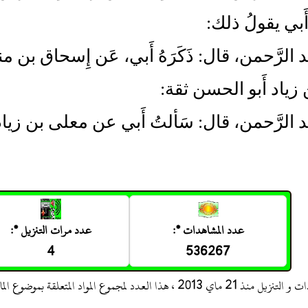
َبي يقولُ ذلك:
بد الرَّحمن، قال: ذَكَرَهُ أَبي، عَن إِسحاق بن م
زياد أَبو الحسن ثقة:
َبد الرَّحمن، قال: سَألتُ أَبي عن معلى بن زي
عدد المشاهدات *:
عدد مرات التنزيل *:
4
536267
 ، هذا العدد لمجموع المواد المتعلقة بموضوع المادة