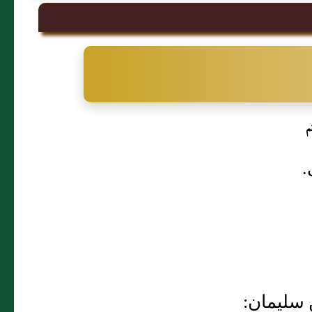
م
.
 سليمان: