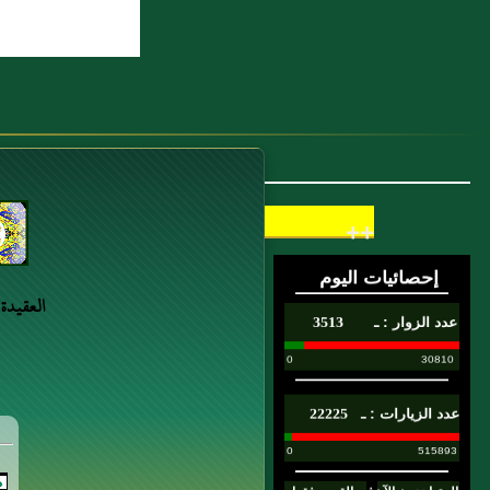
عُمَرُ بْنُ الْخَطَّابِ (...)
7 : الحديث التاسع :ما نهيتكم عنه
فاجتنبوه وما أمرتكم به فأتوا منه ما
استطعتم
8 : ذِكَرَ فِيهِ مَالِكٌ أَنَّهُ بَلَغَهُ أَنَّ أَنَسَ بْنَ
مَالِكٍ كَبِرَ حَتَّى كَانَ لَا يَقْدِرُ عَلَى
++
الصِّيَامِ فَكَانَ يَفْتَدِي
قَالَ مَالِكٌ وَلَا أَرَى ذَلِكَ وَاجِبًا وَأَحَبُّ إِلَيَّ أَنْ
العقيدة
يَفْعَلَهُ إِذَا كَانَ قَوِيًّا عَلَيْهِ فَمَنْ فَدَى
فَإِنَّمَا يُطْعِمُ مَكَانَ كُلِّ يَوْمٍ مُدًّا بِمُدِّ النَّبِيِّ (...)
9 : وَعَنْ عَبْدِ اللَّهِ بْنِ دِينَارٍ عَنْ عَبْدِ بْنِ
عُمَرَ أَنَّهُ قَالَ أَمَرَ رَسُولُ اللَّهِ صَلَّى
اللَّهُ عَلَيْهِ وَسَلَّمَ أَهْلَ الْمَدِينَةِ أَنْ يُهِلُّوا مِنْ