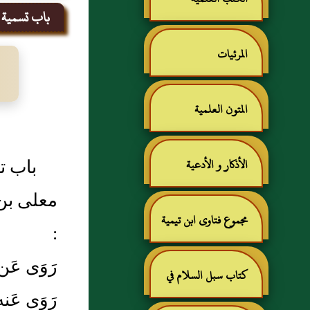
باب تسمية من
المرئيات
المتون العلمية
باب تس
الأذكار و الأدعية
معلى بن 
مجموع فتاوى ابن تيمية
:
رَوَى عَ
كتاب سبل السلام في
رَوَى عَ