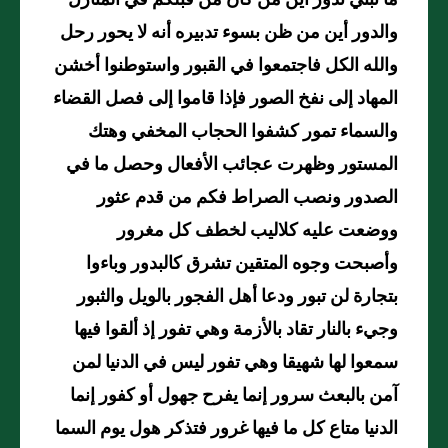
ما تبني تدور أين من كان من قبلكم في المنازل
والدور أين من ظن بسوء تدبيره أنه لا يحور رحل
والله الكل فاجتمعوا في القبور واستوطنوا أخشن
المهاد إلى نفخ الصور فإذا قاموا إلى فصل القضاء
والسماء تمور كشفوا الحجاب المخفي وهتك
المستور وظهرت عجائب الأفعال وحصل ما في
الصدور ونصب الصراط فكم من قدم عثور
ووضعت عليه كلاليب لخطف كل مغرور
وأصبحت وجوه المتقين تشرق كالبدور وباءوا
بتجارة لن تبور ودعا أهل الفجور بالويل والثبور
وجيء بالنار تقاد بالأزمة وهي تفور إذ ألقوا فيها
سمعوا لها شهيقا وهي تفور ليس في الدنيا لمن
آمن بالبعث سرور إنما يفرح جهول أو كفور إنما
الدنيا متاع كل ما فيها غرور فتذكر هول يوم السما