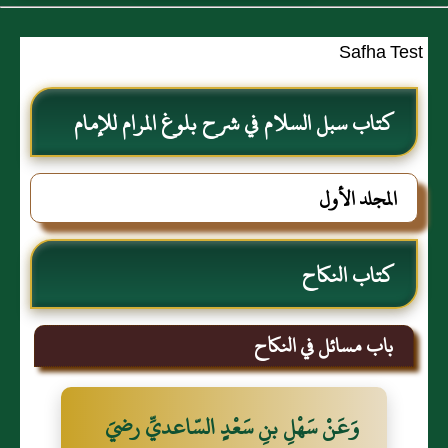
Safha Test
كتاب سبل السلام في شرح بلوغ المرام للإمام
الصنعاني رحمه الله
المجلد الأول
كتاب النكاح
باب مسائل في النكاح
وَعَنْ سَهْلِ بنِ سَعْدٍ السّاعديِّ رضيَ