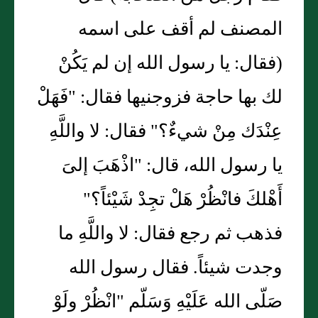
المصنف لم أقف على اسمه
(فقال: يا رسول الله إن لم يَكُنْ
لك بها حاجة فزوجنيها فقال: "فَهَلْ
عِنْدَك مِنْ شيءٌ؟" فقال: لا واللَّهِ
يا رسول الله، قال: "اذْهَبَ إلىَ
أَهْلكَ فانْظُرْ هَلْ تجِدْ شَيْئاً؟"
فذهب ثم رجع فقال: لا واللَّهِ ما
وجدت شيئاً. فقال رسول الله
صَلّى الله عَلَيْهِ وَسَلّم "انْظُرْ ولَوْ