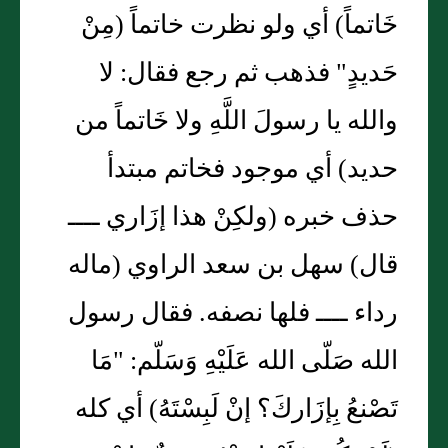
خَاتماً) أي ولو نظرت خاتماً (مِنْ
حَديدٍ" فذهب ثم رجع فقال: لا
والله يا رسولَ اللَّهِ ولا خَاتماً من
حديد) أي موجود فخاتم مبتدأ
حذف خبره (ولكِنْ هذا إزَاري ــــ
قال) سهل بن سعد الراوي (ماله
رداء ــــ فلها نصفه. فقال رسول
الله صَلّى الله عَلَيْهِ وَسَلّم: "مَا
تَصْنعُ بِإزَاركَ؟ إنْ لَبِسْتَهُ) أي كله