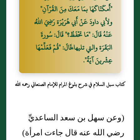
"أَمكَنّاكَهَا بمَا مَعَكَ مِنَ القُرْآنِ"
ولأبي داودَ عَنْ أَبي هُرَيْرَة رَضِيَ اللَّهُ
عَنْهُ قَالَ: "مَا تحْفَظُ؟" قَالَ: سُورةَ
البَقَرَة والتي تليها،قَالَ: "قُمْ فَعَلِّمْهَا
عِشْرينَ آيَةً".
كتاب سبل السلام في شرح بلوغ المرام للإمام الصنعاني رحمه الله
(وعن سهل بن سعد الساعديِّ
رضي الله عنه قال جاءت امرأة)