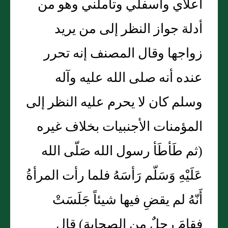
أعلاي وأسفلي وتأملني وهو من
أدلة جواز النظر إلى من يريد
زواجها وقال المصنف إنه تحرر
عنده أنه صلى الله عليه وآله
وسلم كان لا يحرم عليه النظر إلى
المؤمنات الأجنبيات بخلاف غيره
(ثم طَأطَأ رسول الله صَلّى الله
عَلَيْهِ وَسَلّم رَأسَهُ فلما رأت المرأةُ
أَنّهُ لم يقضِ فيها شيئاً جَلَسَتْ
فقامَ رجلٌ من الصحابة) قال