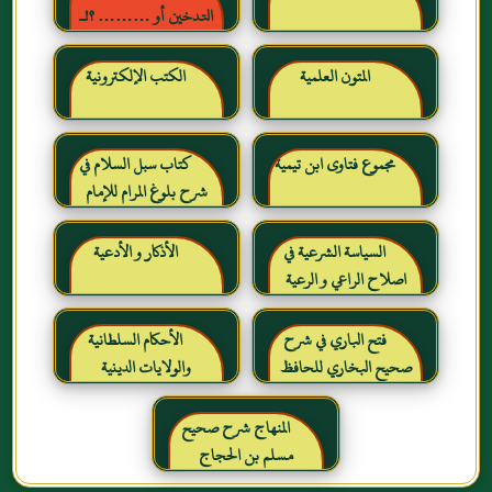
التدخين أو ……… ؟!ـ
حقائق وأرقام ناطقة ، لكن
لا يسمعها المدخنون حرره
المتون العلمية
الكتب الإلكترونية
خالد بن عبد الرحمن بن حمد
الشايع
مجموع فتاوى ابن تيمية
كتاب سبل السلام في
شرح بلوغ المرام للإمام
الصنعاني رحمه الله
السياسة الشرعية في
الأذكار و الأدعية
اصلاح الراعي و الرعية
فتح الباري في شرح
الأحكام السلطانية
صحيح البخاري للحافظ
والولايات الدينية
ابن حجر العسقلاني
المنهاج شرح صحيح
مسلم بن الحجاج