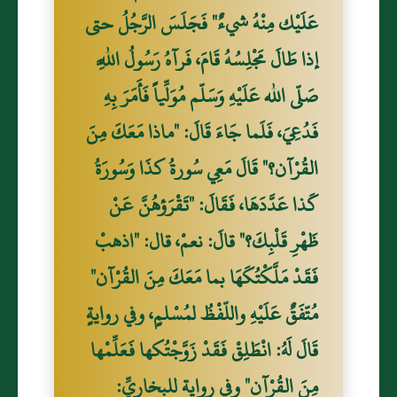
عَلَيْك مِنْهُ شيءٌ" فَجَلَسَ الرَّجُلُ حتى
إذا طَالَ مَجْلِسُهُ قَامَ، فَرآهُ رَسُولُ اللَّهِ
صَلّى الله عَلَيْهِ وَسَلّم مُوَلِّياً فَأَمَرَ بِهِ
فَدُعِيَ، فَلَما جَاءَ قَالَ: "ماذا مَعَكَ مِنَ
القُرْآن؟" قَالَ مَعِي سُورةُ كذَا وَسُورَةُ
كَذا عَدَّدَهَا، فَقَالَ: "تَقْرَؤهُنَّ عَنْ
ظَهْرِ قَلْبِكَ؟" قالَ: نعمْ، قال: "اذهبْ
فَقَدْ مَلَّكْتُكَهَا بما مَعَكَ مِنَ القُرْآن"
مُتّفَقٌ عَلَيْهِ واللّفْظُ لمُسْلمٍ، وفي روايةٍ
قَالَ لَهُ: انْطَلِقْ فَقَدْ زَوَّجْتُكها فَعَلِّمْها
مِنَ القُرْآن" وفي رواية للبخاريِّ: