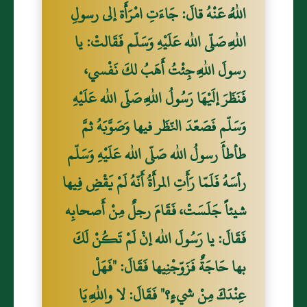
اللَّهُ عَنْهُ قالَ: جَاءَتِ امْرَأَة إلى رسولِ
اللَّهِ صَلّى الله عَلَيْهِ وَسَلّم فَقَالتْ: يا
رسولَ اللَّهِ جِئْتُ أَهَبُ لكَ نَفْسي،
فَنَظَرَ إلَيْهَا رَسُولُ اللَّهِ صَلّى الله عَلَيْهِ
وَسَلّم فَصَعّدَ النّظَر فيها وَصَوَّبَهُ ثمَّ
طأطأَ رسولُ الله صَلّى الله عَلَيْهِ وَسَلّم
رأسَهُ فَلَمّا رَأَتِ المرأَةُ أَنّهُ لَمْ يَقْضِ فِيها
شيئاً جَلَسَتْ، فَقَامَ رجلٌ مِنْ أَصحابِه
فَقَالَ: يا رَسُولَ الله إنْ لَمْ تَكُنْ لَكَ
بها حَاجَةٌ فَزَوّجْنِيها فَقَالَ: "فَهَلْ
عِنْدَكَ مِنْ شيءٍ؟" فَقَالَ: لا واللَّهِ يَا