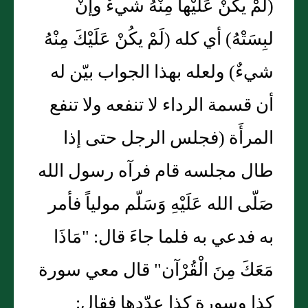
(لَمْ يكُنْ عَلَيْها مِنْهُ شيءٌ وإنْ
لبِسَتْهُ) أي كله (لَمْ يكُنْ عَلَيْكَ مِنْهُ
شيءٌ) ولعله بهذا الجواب بيّن له
أن قسمة الرداء لا تنفعه ولا تنفع
المرأَة (فجلس الرجل حتى إذا
طال مجلسه قام فرآه رسول الله
صَلّى الله عَلَيْهِ وَسَلّم مولياً فأمر
به فدعي به فلما جاءَ قال: "مَاذَا
مَعَكَ مِنَ الْقُرْآن" قال معي سورة
كذا وسورة كذا عدّدها فقال: