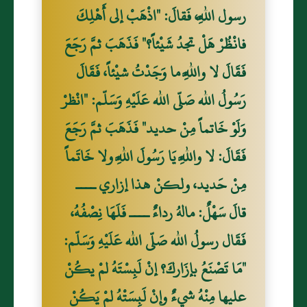
رسول اللَّهِ، فَقالَ: "اذْهَبْ إلى أَهْلِكَ
فانْظُرْ هَلْ تجدُ شَيْئاً؟" فَذَهَبَ ثمَّ رَجَعَ
فَقَالَ لا واللَّهِ ما وَجَدْتُ شيْئاً، فَقَالَ
رَسُولُ الله صَلّى الله عَلَيْهِ وَسَلّم: "انْظرْ
وَلَوْ خَاتماً مِنْ حديد" فَذَهَبَ ثمَّ رَجَعَ
فَقَالَ: لا واللَّهِ يَا رَسُولَ اللَّهِ ولا خَاتَماً
مِنْ حَديد، ولكنْ هذا إزاري ــــ
قالَ سَهْلٌ: مالهُ رداءٌ ــــ فَلَهَا نِصْفُهُ،
فَقَال رسولُ الله صَلّى الله عَلَيْهِ وَسَلّم:
"مَا تَصْنَعُ بإزَاركَ؟ إنْ لَبِسْتَهُ لمْ يكُنْ
عليها مِنْهُ شيءٌ وإنْ لَبِسَتْهُ لمْ يَكُنْ