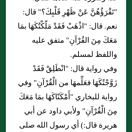
"تَقْرَؤُهُنَّ عَنْ ظَهْرِ قَلْبِكَ؟" قال:
نعم. قال: "اذْهَبْ فَقَدْ مَلّكْتُكَهَا بمَا
مَعَكَ مِنَ القُرْآنِ" متفق عليه
واللفظ لمسلم.
وفي رواية قال: "انْطَلِقْ فَقَدْ
زَوَّجْتُكَهَا فعَلِّمهَا من الْقُرْآنِ" وفي
رواية للبخاري "أَمْكَنّاكَهَا بمَا مَعَكَ
مِنَ الْقُرْآنِ" ولأبي داود عن أبي
هريرة قال:) أي رسول الله صلى