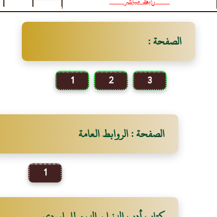
* * * رابط مباشر * * *
الصفحة :
1
2
3
الصفحة : الروابط العامة
1
كتاب أدب الدنيا و الدين للماوردي