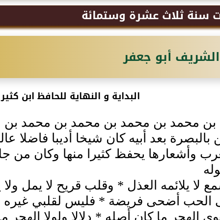
ت سنة ثلاث عشرة وستمائة
الشريف أبو جعفر
البداية و النهاية للحافظ ابن كثير 
بن محمد بن محمد بن محمد بن محمد بن ع
ن بالبصرة بعد أبيه كان شيخا أديبا فاضلا عا
عرب وأشعارها يحفظ كثيرا منها وكان من ج
له
ع لا يلائمه العذل * وقلب قريح لا يمل ولا 
 الحب أضحى فريضة * فليس لقلبي غيره أ
وى الهجر ما كان أصله * دلالا ولولا الهجر 