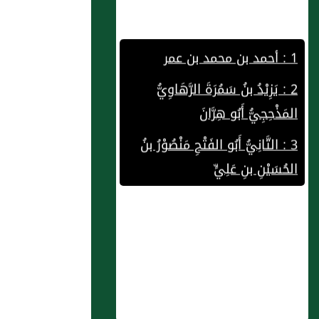
1 : أحمد بن محمد بن عمر
2 : يَزِيْدُ بنُ سَمُرَةَ الرَّهَاوِيُّ
المَذْحِجِيُّ أَبُو هِرَّانَ
3 : التَّانِيُّ أَبُو الفَتْحِ مَنْصُوْرُ بنُ
الحُسَيْنِ بنِ عَلِيٍّ
4 : الكِيْزَانِيُّ أَبُو عَبْدِ اللهِ مُحَمَّدُ
بنُ إِبْرَاهِيْمَ بنِ ثَابِتٍ
5 : يعقوب بن سفيان بن حران
6 : الشيخ أبو بكر الصالحالي
7 : فصل في أنَّ مَن أحبه اللهُ