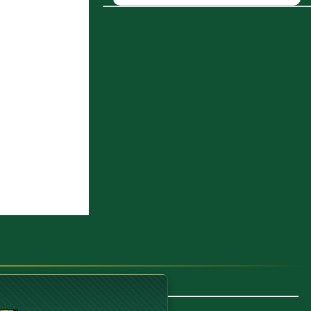
تعالى أدَّبه فى الدنيا على
أدنى زَلَّة
8 : الخُجَنْدِيُّ، أَبُو سَعْدٍ ثَابِتُ بنُ
مُحَمَّدِ بنِ أَحْمَدَ بنِ مُحَمَّدٍ
9 : يَحْيَى بن عُمَرَ بنِ يُوْسُفَ أَبُو
زَكَرِيَّا الأَنْدَلُسِيّ
10 : وَفِي العُلَمَاءِ جَمَاعَةٌ
بِاسْمِهِ، فَمِنْهُمْ: خَالِدُ بنُ يَزِيْدَ بنِ
مُعَاوِيَةَ بنِ أَبِي سُفْيَانَ