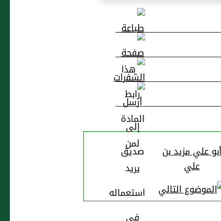
بو علي مزيد بن
علي