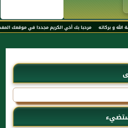
ته مرحبا بك أخي الكريم مجددا في موقعك المفضل المحجة البي
ى
مستضيء