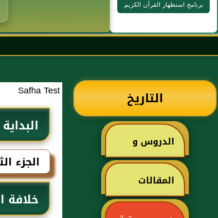
برنامج استظهار القرآن الكريم
Safha Test
التاريخ
البداية 
الدروس و
الجزء ال
الخطب
المقالات
خلافة ا