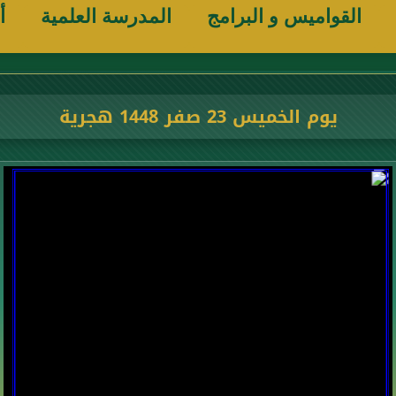
القواميس و البرامج
المدرسة العلمية
أ
يوم الخميس 23 صفر 1448 هجرية