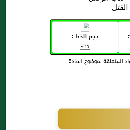
القتل
حجم الخط :