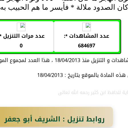
 كان الصدود ملالة * فأيسر ما هم الحبيب به 
عدد المشاهدات *:
عدد مرات التنزيل *:
0
684697
18/04/2013 ، هذا العدد لمجموع المواد المتعلقة بموضوع المادة
 المادة بالموقع بتاريخ : 18/04/2013
اية للحافظ ابن كثير رحمه الله تعالى
روابط تنزيل : الشريف أبو جعفر