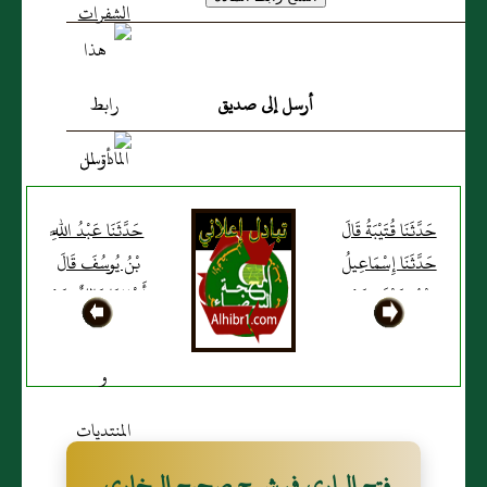
أرسل إلى صديق
حَدَّثَنَا قُتَيْبَةُ قَالَ
حَدَّثَنَا عَبْدُ اللَّهِ
حَدَّثَنَا إِسْمَاعِيلُ
بْنُ يُوسُفَ قَالَ
بْنُ جَعْفَرٍ عَنْ
أَخْبَرَنَا مَالِكٌ عَنْ
حُمَيْدٍ عَنْ أَنَسِ
هِشَامِ بْنِ عُرْوَةَ
بْنِ مَالِكٍ أَنَّ
عَنْ أَبِيهِ عَنْ
النَّبِيَّ صَلَّى اللَّهُ
عَائِشَةَ أُمِّ
عَلَيْهِ وَسَلَّمَ رَأَى
الْمُؤْمِنِينَ "أَنَّ
نُخَامَةً فِي الْقِبْلَةِ
رَسُولَ اللَّهِ صَلَّى
فتح الباري في شرح صحيح البخاري