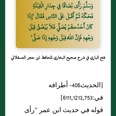
وَسَلَّمَ رَأَى بُصَاقًا فِي جِدَارِ الْقِبْلَةِ
فَحَكَّهُ ثُمَّ أَقْبَلَ عَلَى النَّاسِ فَقَالَ "إِذَا
كَانَ أَحَدُكُمْ يُصَلِّي فَلاَ يَبْصُقُ قِبَلَ
وَجْهِهِ فَإِنَّ اللَّهَ قِبَلَ وَجْهِهِ إِذَا صَلَّى"
فتح الباري في شرح صحيح البخاري للحافظ ابن حجر العسقلاني
[الحديث406- أطرافه
في:6111,1213,753]
قوله في حديث ابن عمر "رأى