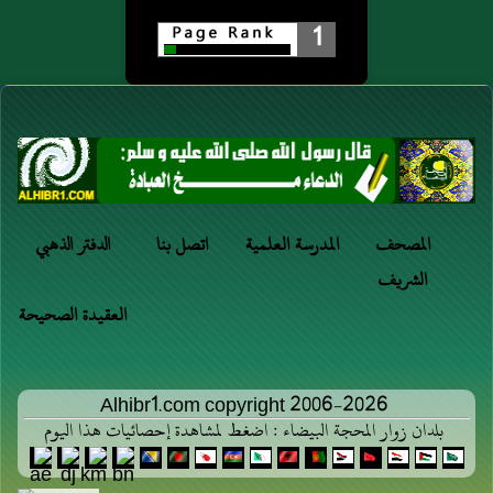
طَرَفَ رِدَائِهِ
1
فَبَصَقَ فِيهِ ثُمَّ رَدَّ
بَعْضَهُ عَلَى بَعْضٍ
فَقَالَ "أَوْ يَفْعَلُ
هَكَذَا"
المصحف
المدرسة العلمية
اتصل بنا
الدفتر الذهبي
الشريف
العقيدة الصحيحة
Alhibr1.com copyright 2006-2026
بلدان زوار المحجة البيضاء : اضغط لمشاهدة إحصائيات هذا اليوم