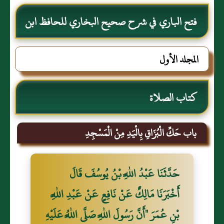
فتح الباري في شرح صحيح البخاري للحافظ ابن
حجر العسقلاني
المجلد الأول
كتاب الصلاة
باب حَكِّ الْبُزَاقِ بِالْيَدِ مِنْ الْمَسْجِدِ
حَدَّثَنَا عَبْدُ اللَّهِ بْنُ يُوسُفَ قَالَ
أَخْبَرَنَا مَالِكٌ عَنْ نَافِعٍ عَنْ عَبْدِ اللَّهِ
بْنِ عُمَرَ "أَنَّ رَسُولَ اللَّهِ صَلَّى اللَّهُ عَلَيْهِ