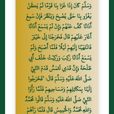
وَسَلَّمَ كَانَ إِذَا غَزَا بِنَا قَوْمًا لَمْ يَكُنْ
يَغْزُو بِنَا حَتَّى يُصْبِحَ وَيَنْظُرَ فَإِنْ سَمِعَ
أَذَانًا كَفَّ عَنْهُمْ وَإِنْ لَمْ يَسْمَعْ أَذَانًا
أَغَارَ عَلَيْهِمْ قَالَ فَخَرَجْنَا إِلَى خَيْبَرَ
فَانْتَهَيْنَا إِلَيْهِمْ لَيْلًا فَلَمَّا أَصْبَحَ وَلَمْ
يَسْمَعْ أَذَانًا رَكِبَ وَرَكِبْتُ خَلْفَ أَبِي
طَلْحَةَ وَإِنَّ قَدَمِي لَتَمَسُّ قَدَمَ النَّبِيِّ
صَلَّى اللَّهُ عَلَيْهِ وَسَلَّمَ قَالَ: "فَخَرَجُوا
إِلَيْنَا بِمَكَاتِلِهِمْ وَمَسَاحِيهِمْ فَلَمَّا رَأَوْا
النَّبِيَّ صَلَّى اللَّهُ عَلَيْهِ وَسَلَّمَ قَالُوا مُحَمَّدٌ
وَاللَّهِ مُحَمَّدٌ وَالْخَمِيسُ قَالَ فَلَمَّا رَآهُمْ