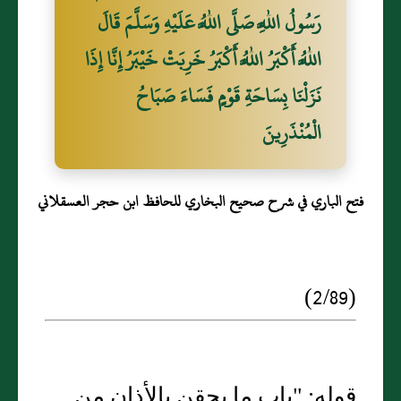
رَسُولُ اللَّهِ صَلَّى اللَّهُ عَلَيْهِ وَسَلَّمَ قَالَ
اللَّهُ أَكْبَرُ اللَّهُ أَكْبَرُ خَرِبَتْ خَيْبَرُ إِنَّا إِذَا
نَزَلْنَا بِسَاحَةِ قَوْمٍ فَسَاءَ صَبَاحُ
الْمُنْذَرِينَ
فتح الباري في شرح صحيح البخاري للحافظ ابن حجر العسقلاني
(2/89)
قوله: "باب ما يحقن بالأذان من