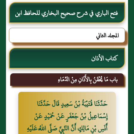
فتح الباري في شرح صحيح البخاري للحافظ ابن
حجر العسقلاني
المجلد الثاني
كتاب الأذان
باب مَا يُحْقَنُ بِالأَذَانِ مِنْ الدِّمَاءِ
حَدَّثَنَا قُتَيْبَةُ بْنُ سَعِيدٍ قَالَ حَدَّثَنَا
إِسْمَاعِيلُ بْنُ جَعْفَرٍ عَنْ حُمَيْدٍ عَنْ
أَنَسِ بْنِ مَالِكٍ أَنَّ النَّبِيَّ صَلَّى اللَّهُ عَلَيْهِ