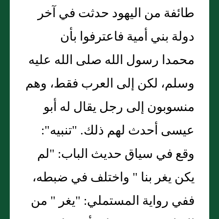
طائفة من اليهود حدثت في آخر
دولة بني أمية فاعترفوا بأن
محمدا رسول الله صلى الله عليه
وسلم، لكن إلى العرب فقط، وهم
منسوبون إلى رجل يقال له أبو
عيسى أحدث لهم ذلك. "تنبيه":
وقع في سياق حديث الباب: "لم
يكن يغر بنا " واختلف في ضبطه،
ففي رواية المستملي: "يغر " من