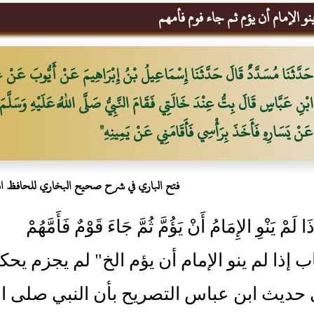
ينو الإمام أن يؤم ثم جاء فوم فأمهم
حَدَّثَنَا مُسَدَّدٌ قَالَ حَدَّثَنَا إِسْمَاعِيلُ بْنُ إِبْرَاهِيمَ عَنْ أَيُّوبَ عَنْ عَ
ابْنِ عَبَّاسٍ قَالَ بِتُّ عِنْدَ خَالَتِي فَقَامَ النَّبِيُّ صَلَّى اللَّهُ عَلَيْهِ وَسَلَّ
عَنْ يَسَارِهِ فَأَخَذَ بِرَأْسِي فَأَقَامَنِي عَنْ يَمِينِهِ"
فتح الباري في شرح صحيح البخاري للحافظ ا
 لَمْ يَنْوِ الإِمَامُ أَنْ يَؤُمَّ ثُمَّ جَاءَ قَوْمٌ فَأَمَّهُمْ
اب إذا لم ينو الإمام أن يؤم الخ" لم يجزم يحك
ديث ابن عباس التصريح بأن النبي صلى الله 