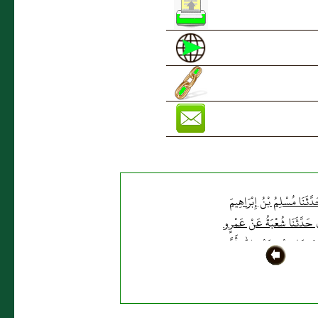
دَّثَنَا مُسْلِمُ بْنُ إِبْرَاهِيمَ
َ حَدَّثَنَا شُعْبَةُ عَنْ عَمْرٍو
ْ جَابِرِ بْنِ عَبْدِ اللَّهِ أَنَّ
ذَ بْنَ جَبَلٍ كَانَ يُصَلِّي مَعَ
َبِيِّ صَلَّى اللَّهُ عَلَيْهِ وَسَلَّمَ
ثُمَّ يَرْجِعُ فَيَؤُمُّ قَوْمَهُ"