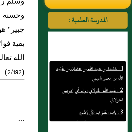
وسلم رأى
النووي رحمهم الله تعالى
وحسنه ال
المدرسة العلمية :
جبير" هو
بقية فوا
الله تعال
1 : طلحة بن عَبد الله بن عثمان بن عُبَيد
الله بن معمر التيمي
(2/192)
2 : عَبد الله الخولاني، والد أبي إدريس
الخولاني
3 : باب الطَّوَافِ عَلَى وُضُوءٍ
4 : محمد بن المنذر بن أَسد أَبو المنذر
...
الهروي