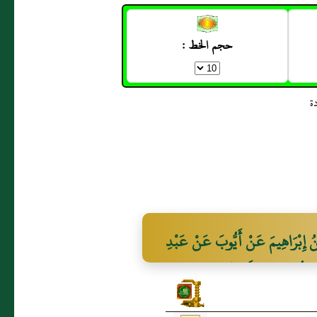
حجم الخط :
 إِبْرَاهِيمَ عَنْ أَيُّوبَ عَنْ عَبْدِ
ِتُّ عِنْدَ خَالَتِي فَقَامَ النَّبِيُّ
َعَهُ فَقُمْتُ عَنْ يَسَارِهِ فَأَخَذَ