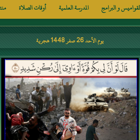
لقواميس و البرامج
المدرسة العلمية
أوقات الصلاة
منت
يوم الأحد 26 صفر 1448 هجرية