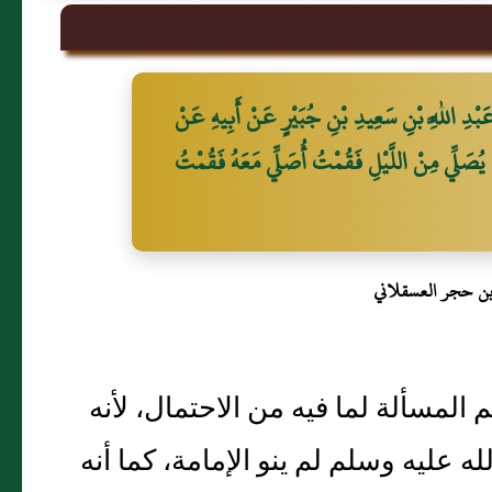
بْدِ اللَّهِ بْنِ سَعِيدِ بْنِ جُبَيْرٍ عَنْ أَبِيهِ عَنْ
مَ يُصَلِّي مِنْ اللَّيْلِ فَقُمْتُ أُصَلِّي مَعَهُ فَقُمْتُ
بن حجر العسقلاني
م المسألة لما فيه من الاحتمال، لأنه
عليه وسلم لم ينو الإمامة، كما أنه