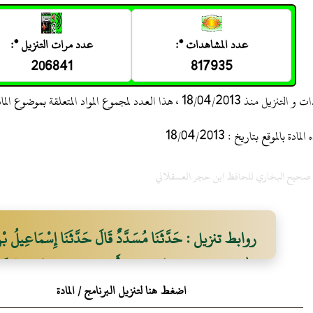
عدد المشاهدات *:
عدد مرات التنزيل *:
206841
817935
 ، هذا العدد لمجموع المواد المتعلقة بموضوع المادة
 بالموقع بتاريخ : 18/04/2013
ح صحيح البخاري للحافظ ابن حجر العسقلاني
روابط تنزيل : حَدَّثَنَا مُسَدَّدٌ قَالَ حَدَّثَنَا إِسْمَاعِيلُ بْنُ
اللَّهِ بْنِ سَعِيدِ بْنِ جُبَيْرٍ عَنْ أَبِيهِ عَنْ ابْنِ عَبَّاسٍ قَالَ ب
اضغط هنا لتنزيل البرنامج / المادة
صَلَّى اللَّهُ عَلَيْهِ وَسَلَّمَ يُصَلِّي مِنْ اللَّيْلِ فَقُمْتُ أُصَلِّي م