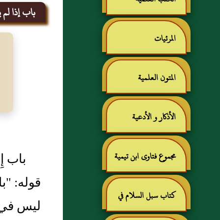
باب إذا لم 
المرئيات
المتون العلمية
الأذكار و الأدعية
باب إِذَا
مجموع فتاوى ابن تيمية
قوله: "ب
كتاب سبل السلام في
ليس في ح