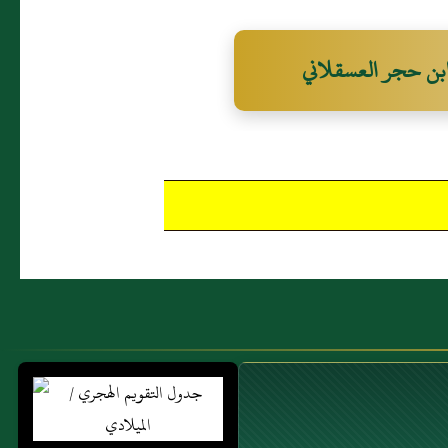
[الحديث700- أطرافه :
6106,711,705,701]
بن حجر العسقلاني
َّثَنِي مُحَمَّدُ بْنُ بَشَّارٍ قَالَ
دَّثَنَا غُنْدَرٌ قَالَ حَدَّثَنَا
شُعْبَةُ عَنْ عَمْرٍو قَالَ
ِعْتُ جَابِرَ بْنَ عَبْدِ اللَّهِ
َالَ كَانَ مُعَاذُ بْنُ جَبَلٍ
صَلِّي مَعَ النَّبِيِّ صَلَّى اللَّهُ
َيْهِ وَسَلَّمَ ثُمَّ يَرْجِعُ فَيَؤُمُّ
وْمَهُ فَصَلَّى الْعِشَاءَ فَقَرَأَ
ِالْبَقَرَةِ فَانْصَرَفَ الرَّجُلُ
َنَّ مُعَاذًا تَنَاوَلَ مِنْهُ فَبَلَغَ
َبِيَّ صَلَّى اللَّهُ عَلَيْهِ وَسَلَّمَ
لَ فَتَّانٌ فَتَّانٌ فَتَّانٌ ثَلاَثَ
ارٍ أَوْ قَالَ فَاتِنًا فَاتِنًا فَاتِنًا