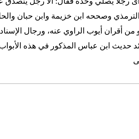
 رجلا يصلي وحده فقال: ألا رجل يتصدق عل
ترمذي وصححه ابن خزيمة وابن حبان والحاك
 من أقران أيوب الراوي عنه، ورجال الإسناد
ئد حديث ابن عباس المذكور في هذه الأبواب ال
ى