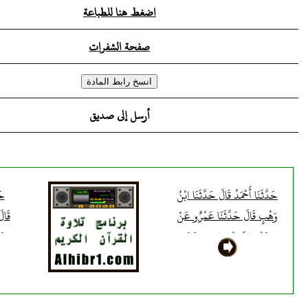
بِرَأْسِي فَأَقَامَنِي عَنْ يَمِينِهِ"
اضغط هنا للطباعة
صفحة الشفرات
أرسل إلى صديق
حَدَّثَنَا أَحْمَدُ قَالَ حَدَّثَنَا ابْنُ
حَ
وَهْبٍ قَالَ حَدَّثَنَا عَمْرٌو عَنْ
قَال
عَبْدِ رَبِّهِ بْنِ سَعِيدٍ عَنْ
عَن
مَخْرَمَةَ بْنِ سُلَيْمَانَ عَنْ
مُعَا
كُرَيْبٍ مَوْلَى ابْنِ عَبَّاسٍ عَنْ
النّ
ابْنِ عَبَّاسٍ رَضِيَ اللَّهُ عَنْهُمَا