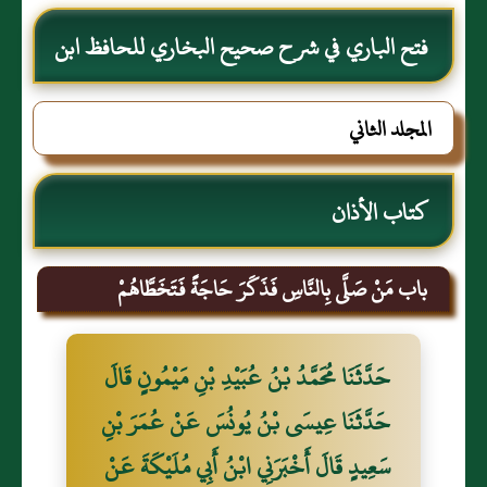
فتح الباري في شرح صحيح البخاري للحافظ ابن
حجر العسقلاني
المجلد الثاني
كتاب الأذان
باب مَنْ صَلَّى بِالنَّاسِ فَذَكَرَ حَاجَةً فَتَخَطَّاهُمْ
حَدَّثَنَا مُحَمَّدُ بْنُ عُبَيْدِ بْنِ مَيْمُونٍ قَالَ
حَدَّثَنَا عِيسَى بْنُ يُونُسَ عَنْ عُمَرَ بْنِ
سَعِيدٍ قَالَ أَخْبَرَنِي ابْنُ أَبِي مُلَيْكَةَ عَنْ