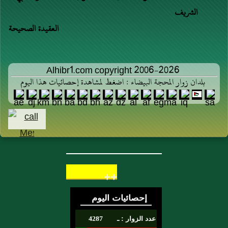
وَقَالَ ابْنُ أَبِي
الشريف
مَرْيَمَ أَخْبَرَنَا نَافِعُ
العقيدة الصحيحة
بْنُ يَزِيدَ قَالَ
أَخْبَرَنِي جَعْفَرُ
بْنُ رَبِيعَةَ أَنَّ
Alhibr1.com copyright 2006-2026
ابْنَ شِهَابٍ كَتَبَ
بلدان زوار المحجة البيضاء : اضغط لمشاهدة إحصائيات هذا اليوم
إِلَيْهِ قَالَ حَدَّثَتْنِي
هِنْدُ بِنْتُ
الْحَارِثِ الْفِرَاسِيَّةُ
عَنْ أُمِّ سَلَمَةَ
زَوْجِ النَّبِيِّ صَلَّى
اللَّهُ عَلَيْهِ وَسَلَّمَ
++
وَكَانَتْ مِنْ
صَوَاحِبَاتِهَا قَالَتْ
كَانَ يُسَلِّمُ