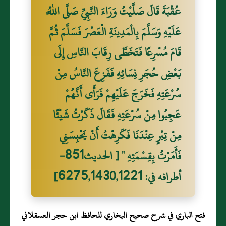
عُقْبَةَ قَالَ صَلَّيْتُ وَرَاءَ النَّبِيِّ صَلَّى اللَّهُ
عَلَيْهِ وَسَلَّمَ بِالْمَدِينَةِ الْعَصْرَ فَسَلَّمَ ثُمَّ
قَامَ مُسْرِعًا فَتَخَطَّى رِقَابَ النَّاسِ إِلَى
بَعْضِ حُجَرِ نِسَائِهِ فَفَزِعَ النَّاسُ مِنْ
سُرْعَتِهِ فَخَرَجَ عَلَيْهِمْ فَرَأَى أَنَّهُمْ
عَجِبُوا مِنْ سُرْعَتِهِ فَقَالَ ذَكَرْتُ شَيْئًا
مِنْ تِبْرٍ عِنْدَنَا فَكَرِهْتُ أَنْ يَحْبِسَنِي
فَأَمَرْتُ بِقِسْمَتِهِ " [ الحديث851-
أطرافه في: 6275,1430,1221]
فتح الباري في شرح صحيح البخاري للحافظ ابن حجر العسقلاني