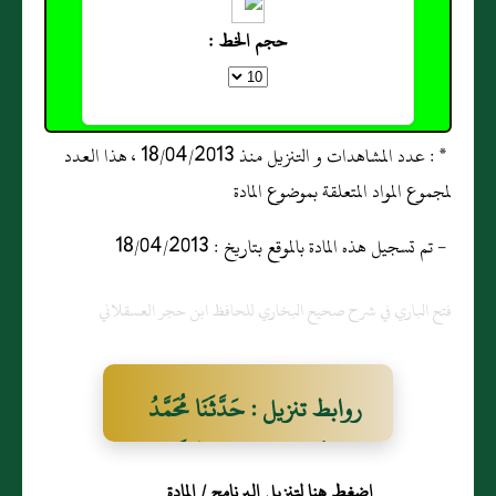
حجم الخط :
* : عدد المشاهدات و التنزيل منذ 18/04/2013 ، هذا العدد
لمجموع المواد المتعلقة بموضوع المادة
- تم تسجيل هذه المادة بالموقع بتاريخ : 18/04/2013
فتح الباري في شرح صحيح البخاري للحافظ ابن حجر العسقلاني
روابط تنزيل : حَدَّثَنَا مُحَمَّدُ
بْنُ عُبَيْدِ بْنِ مَيْمُونٍ قَالَ
اضغط هنا لتنزيل البرنامج / المادة