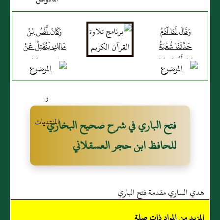
تِبْرٍ عِنْدَنَا فَكَرِهْتُ أَنْ
يَحْبِسَنِي فَأَمَرْتُ بِقِسْمَتِهِ " [
وَقَالَ لَنَا آدَمُ
وَكَانَ أَنَسُ بْنُ
الحديث851- أطرافه في:
حَدَّثَنَا شُعْبَةُ
مَالِكٍ يَنْفَتِلُ عَنْ
عَنْ أَيُّوبَ عَنْ
يَمِينِهِ وَعَنْ
6275,1430,1221]
نَافِعٍ قَالَ كَانَ ابْنُ
يَسَارِهِ وَيَعِيبُ
عُمَرَ يُصَلِّي فِي
عَلَى مَنْ يَتَوَخَّى
مَكَانِهِ الَّذِي صَلَّى
أَوْ مَنْ يَعْمِدُ
فِيهِ الْفَرِيضَةَ
الِانْفِتَالَ عَنْ
فتح الباري في شرح صحيح البخاري
وَفَعَلَهُ الْقَاسِمُ
يَمِينِهِ 852-
للحافظ ابن حجر العسقلاني
وَيُذْكَرُ عَنْ أَبِي
حَدَّثَنَا أَبُو الْوَلِيدِ
هُرَيْرَةَ رَفَعَهُ لاَ
قَالَ حَدَّثَنَا شُعْبَةُ
يَتَطَوَّعُ الإِمَامُ فِي
عَنْ سُلَيْمَانَ عَنْ
هدي الساري مقدمة فتح الباري
مَكَانِهِ وَلَمْ يَصِحَّ
عُمَارَةَ بْنِ عُمَيْرٍ
849- حَدَّثَنَا
عَنْ الأَسْوَدِ قَالَ
المزيد من المواد ذات صلة