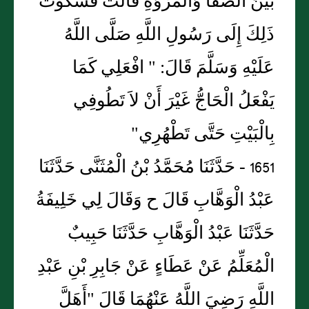
بَيْنَ الصَّفَا وَالْمَرْوَةِ قَالَتْ فَشَكَوْتُ
ذَلِكَ إِلَى رَسُولِ اللَّهِ صَلَّى اللَّهُ
عَلَيْهِ وَسَلَّمَ قَالَ: " افْعَلِي كَمَا
يَفْعَلُ الْحَاجُّ غَيْرَ أَنْ لاَ تَطُوفِي
بِالْبَيْتِ حَتَّى تَطْهُرِي"
1651 - حَدَّثَنَا مُحَمَّدُ بْنُ الْمُثَنَّى حَدَّثَنَا
عَبْدُ الْوَهَّابِ قَالَ ح وَقَالَ لِي خَلِيفَةُ
حَدَّثَنَا عَبْدُ الْوَهَّابِ حَدَّثَنَا حَبِيبٌ
الْمُعَلِّمُ عَنْ عَطَاءٍ عَنْ جَابِرِ بْنِ عَبْدِ
اللَّهِ رَضِيَ اللَّهُ عَنْهُمَا قَالَ "أَهَلَّ