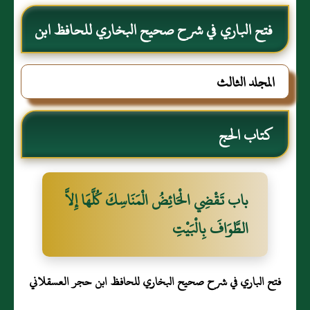
فتح الباري في شرح صحيح البخاري للحافظ ابن
حجر العسقلاني
المجلد الثالث
كتاب الحج
باب تَقْضِي الْحَائِضُ الْمَنَاسِكَ كُلَّهَا إِلاَّ
الطَّوَافَ بِالْبَيْتِ
فتح الباري في شرح صحيح البخاري للحافظ ابن حجر العسقلاني