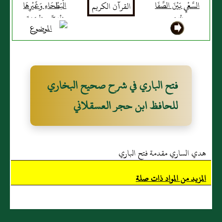
السَّعْيِ بَيْنَ الصَّفَا
الْبَطْحَاءِ وَغَيْرِهَا
وَالْمَرْوَةِ
لِلْمَكِّيِّ وَلِلْحَاجِّ
إِذَا خَرَجَ إِلَى
مِنًى
فتح الباري في شرح صحيح البخاري
للحافظ ابن حجر العسقلاني
هدي الساري مقدمة فتح الباري
المزيد من المواد ذات صلة