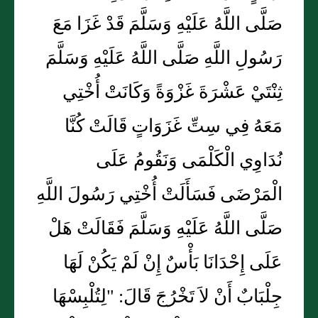
صَلَّى اللَّهُ عَلَيْهِ وَسَلَّمَ قَدْ غَزَا مَعَ
رَسُولِ اللَّهِ صَلَّى اللَّهُ عَلَيْهِ وَسَلَّمَ
ثِنْتَيْ عَشْرَةَ غَزْوَةً وَكَانَتْ أُخْتِي
مَعَهُ فِي سِتِّ غَزَوَاتٍ قَالَتْ كُنَّا
نُدَاوِي الْكَلْمَى وَنَقُومُ عَلَى
الْمَرْضَى فَسَأَلَتْ أُخْتِي رَسُولَ اللَّهِ
صَلَّى اللَّهُ عَلَيْهِ وَسَلَّمَ فَقَالَتْ هَلْ
عَلَى إِحْدَانَا بَأْسٌ إِنْ لَمْ يَكُنْ لَهَا
جِلْبَابٌ أَنْ لاَ تَخْرُجَ قَالَ: "لِتُلْبِسْهَا