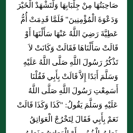
صَاحِبَتُهَا مِنْ جِلْبَابِهَا وَلْتَشْهَدْ الْخَيْرَ
وَدَعْوَةَ الْمُؤْمِنِينَ" فَلَمَّا قَدِمَتْ أُمُّ
عَطِيَّةَ رَضِيَ اللَّهُ عَنْهَا سَأَلْنَهَا أَوْ
قَالَتْ سَأَلْنَاهَا فَقَالَتْ وَكَانَتْ لاَ
تَذْكُرُ رَسُولَ اللَّهِ صَلَّى اللَّهُ عَلَيْهِ
وَسَلَّمَ أَبَدًا إِلاَّ قَالَتْ بِأَبِي فَقُلْنَا
أَسَمِعْتِ رَسُولَ اللَّهِ صَلَّى اللَّهُ
عَلَيْهِ وَسَلَّمَ يَقُولُ: "كَذَا وَكَذَا قَالَتْ
نَعَمْ بِأَبِي فَقَالَ لِتَخْرُجْ الْعَوَاتِقُ