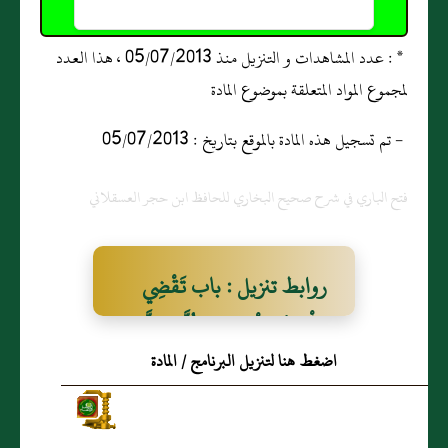
* : عدد المشاهدات و التنزيل منذ 05/07/2013 ، هذا العدد
لمجموع المواد المتعلقة بموضوع المادة
- تم تسجيل هذه المادة بالموقع بتاريخ : 05/07/2013
فتح الباري في شرح صحيح البخاري للحافظ ابن حجر العسقلاني
روابط تنزيل : باب تَقْضِي
الْحَائِضُ الْمَنَاسِكَ كُلَّهَا إِلاَّ
اضغط هنا لتنزيل البرنامج / المادة
الطَّوَافَ بِالْبَيْتِ