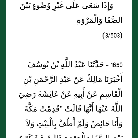
وَإِذَا سَعَى عَلَى غَيْرِ وُضُوءٍ بَيْنَ
الصَّفَا وَالْمَرْوَةِ
(3/503)
1650 - حَدَّثَنَا عَبْدُ اللَّهِ بْنُ يُوسُفَ
أَخْبَرَنَا مَالِكٌ عَنْ عَبْدِ الرَّحْمَنِ بْنِ
الْقَاسِمِ عَنْ أَبِيهِ عَنْ عَائِشَةَ رَضِيَ
اللَّهُ عَنْهَا أَنَّهَا قَالَتْ "قَدِمْتُ مَكَّةَ
وَأَنَا حَائِضٌ وَلَمْ أَطُفْ بِالْبَيْتِ وَلاَ