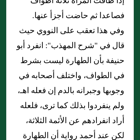
إذا طافت المرأة ثلاثة أطواف
فصاعدا ثم حاضت أجزأ عنها.
وفي هذا تعقب على النووي حيث
قال في "شرح المهذب": انفرد أبو
حنيفة بأن الطهارة ليست بشرط
في الطواف، واختلف أصحابه في
وجوبها وجبرانه بالدم إن فعله اهـ،
ولم ينفردوا بذلك كما ترى، فلعله
أراد انفرادهم عن الأئمة الثلاثة،
لكن عند أحمد رواية أن الطهارة