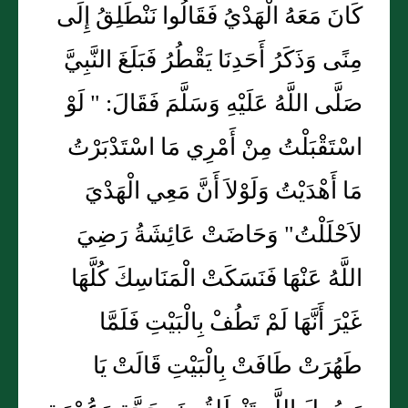
كَانَ مَعَهُ الْهَدْيُ فَقَالُوا نَنْطَلِقُ إِلَى
مِنًى وَذَكَرُ أَحَدِنَا يَقْطُرُ فَبَلَغَ النَّبِيَّ
صَلَّى اللَّهُ عَلَيْهِ وَسَلَّمَ فَقَالَ: " لَوْ
اسْتَقْبَلْتُ مِنْ أَمْرِي مَا اسْتَدْبَرْتُ
مَا أَهْدَيْتُ وَلَوْلاَ أَنَّ مَعِي الْهَدْيَ
لاَحْلَلْتُ" وَحَاضَتْ عَائِشَةُ رَضِيَ
اللَّهُ عَنْهَا فَنَسَكَتْ الْمَنَاسِكَ كُلَّهَا
غَيْرَ أَنَّهَا لَمْ تَطُفْ بِالْبَيْتِ فَلَمَّا
طَهُرَتْ طَافَتْ بِالْبَيْتِ قَالَتْ يَا