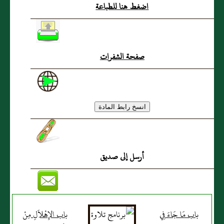
اضغط هنا للطباعة
صفحة الشفرات
أرسل إلى صديق
باب مَا جَاءَ فِي
باب الإِهْلاَلِ مِنْ