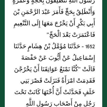
رَسُولَ اللَّهِ تَنْطَلِقُونَ بِحَجَّةٍ وَعُمْرَةٍ
وَأَنْطَلِقُ بِحَجٍّ فَأَمَرَ عَبْدَ الرَّحْمَنِ بْنَ
أَبِي بَكْرٍ أَنْ يَخْرُجَ مَعَهَا إِلَى التَّنْعِيمِ
فَاعْتَمَرَتْ بَعْدَ الْحَجِّ"
1652 - حَدَّثَنَا مُؤَمَّلُ بْنُ هِشَامٍ حَدَّثَنَا
إِسْمَاعِيلُ عَنْ أَيُّوبَ عَنْ حَفْصَةَ
قَالَتْ "كُنَّا نَمْنَعُ عَوَاتِقَنَا أَنْ يَخْرُجْنَ
فَقَدِمَتْ امْرَأَةٌ فَنَزَلَتْ قَصْرَ بَنِي
خَلَفٍ فَحَدَّثَتْ أَنَّ أُخْتَهَا كَانَتْ تَحْتَ
رَجُلٍ مِنْ أَصْحَابِ رَسُولِ اللَّهِ