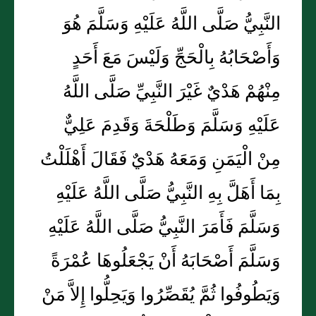
النَّبِيُّ صَلَّى اللَّهُ عَلَيْهِ وَسَلَّمَ هُوَ
وَأَصْحَابُهُ بِالْحَجِّ وَلَيْسَ مَعَ أَحَدٍ
مِنْهُمْ هَدْيٌ غَيْرَ النَّبِيِّ صَلَّى اللَّهُ
عَلَيْهِ وَسَلَّمَ وَطَلْحَةَ وَقَدِمَ عَلِيٌّ
مِنْ الْيَمَنِ وَمَعَهُ هَدْيٌ فَقَالَ أَهْلَلْتُ
بِمَا أَهَلَّ بِهِ النَّبِيُّ صَلَّى اللَّهُ عَلَيْهِ
وَسَلَّمَ فَأَمَرَ النَّبِيُّ صَلَّى اللَّهُ عَلَيْهِ
وَسَلَّمَ أَصْحَابَهُ أَنْ يَجْعَلُوهَا عُمْرَةً
وَيَطُوفُوا ثُمَّ يُقَصِّرُوا وَيَحِلُّوا إِلاَّ مَنْ