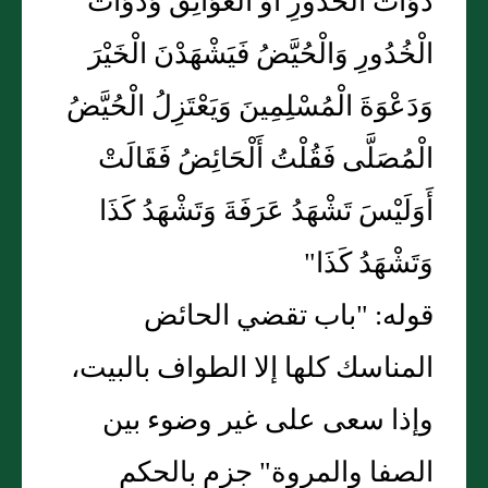
ذَوَاتُ الْخُدُورِ أَوْ الْعَوَاتِقُ وَذَوَاتُ
الْخُدُورِ وَالْحُيَّضُ فَيَشْهَدْنَ الْخَيْرَ
وَدَعْوَةَ الْمُسْلِمِينَ وَيَعْتَزِلُ الْحُيَّضُ
الْمُصَلَّى فَقُلْتُ أَلْحَائِضُ فَقَالَتْ
أَوَلَيْسَ تَشْهَدُ عَرَفَةَ وَتَشْهَدُ كَذَا
وَتَشْهَدُ كَذَا"
قوله: "باب تقضي الحائض
المناسك كلها إلا الطواف بالبيت،
وإذا سعى على غير وضوء بين
الصفا والمروة" جزم بالحكم