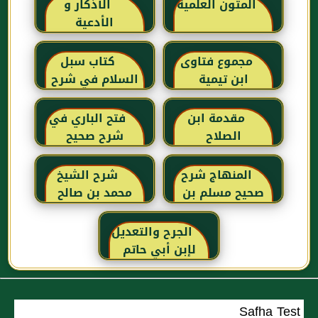
المتون العلمية
الأذكار و
الأدعية
مجموع فتاوى
كتاب سبل
ابن تيمية
السلام في شرح
بلوغ المرام للإمام
الصنعاني رحمه
مقدمة ابن
فتح الباري في
الله
الصلاح
شرح صحيح
البخاري للحافظ
ابن حجر
المنهاج شرح
شرح الشيخ
العسقلاني
صحيح مسلم بن
محمد بن صالح
الحجاج
العثيمين لكتاب
رياض الصالحين
الجرح والتعديل
للإمام النووي
لإبن أبي حاتم
رحمهم الله تعالى
Safha Test