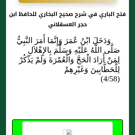
فتح الباري في شرح صحيح البخاري للحافظ ابن
حجر العسقلاني
وَدَخَلَ ابْنُ عُمَرَ وَإِنَّمَا أَمَرَ النَّبِيُّ
صَلَّى اللَّهُ عَلَيْهِ وَسَلَّمَ بِالإِهْلاَلِ
لِمَنْ أَرَادَ الْحَجَّ وَالْعُمْرَةَ وَلَمْ يَذْكُرْ
لِلْحَطَّابِينَ وَغَيْرِهِمْ
(4/58)