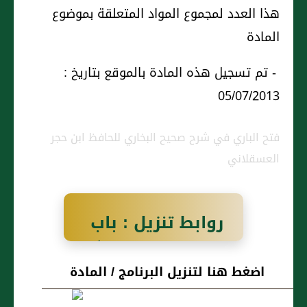
هذا العدد لمجموع المواد المتعلقة بموضوع
المادة
- تم تسجيل هذه المادة بالموقع بتاريخ :
05/07/2013
فتح الباري في شرح صحيح البخاري للحافظ ابن حجر
العسقلاني
روابط تنزيل : باب
دُخُولِ الْحَرَمِ وَمَكَّةَ
اضغط هنا لتنزيل البرنامج / المادة
بِغَيْرِ إِحْرَامٍ