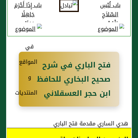
باب لُبْسِ
باب إِذَا أَحْرَمَ
السِّلاَحِ
جَاهِلًا
لِلْمُحْرِمِ
وَعَلَيْهِ
قَمِيصٌ
فتح الباري في شرح
صحيح البخاري للحافظ
ابن حجر العسقلاني
هدي الساري مقدمة فتح الباري