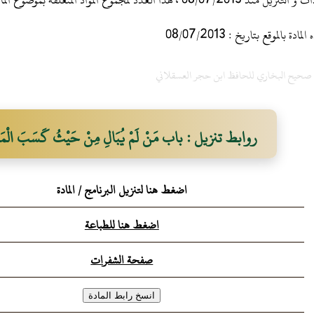
 ، هذا العدد لمجموع المواد المتعلقة بموضوع المادة
 بالموقع بتاريخ : 08/07/2013
ح صحيح البخاري للحافظ ابن حجر العسقلاني
روابط تنزيل : باب مَنْ لَمْ يُبَالِ مِنْ حَيْثُ كَسَبَ الْمَا
اضغط هنا لتنزيل البرنامج / المادة
اضغط هنا للطباعة
صفحة الشفرات