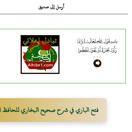
أرسل إلى صديق
باب قَوْلِ اللَّهِ تَعَالَى: {وَإِذَا
رَأَوْا تِجَارَةً أَوْ لَهْوًا انْفَضُّوا
إِلَيْهَا}
فتح الباري في شرح صحيح البخاري للحافظ ا