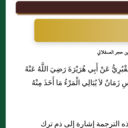
بن حجر العسقلاني
لْمَقْبُرِيُّ عَنْ أَبِي هُرَيْرَةَ رَضِيَ اللَّهُ عَنْهُ
ِ زَمَانٌ لاَ يُبَالِي الْمَرْءُ مَا أَخَذَ مِنْهُ
 الترجمة إشارة إلى ذم ترك