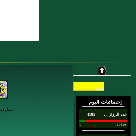
++
العقيدة