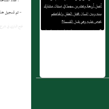
* : عدد المشاهدات و التنزيل منذ 08/07/2013
بينه وبين إنسان مختل العقل والحاكم
- تم تسجيل هذه المادة
يحجر عليه وهو يقبل القسمة؟
3 : وَعَنِ ابنِ عَبّاسٍ قالَ: "رَدَّ النّبيُّ صَلّى الله
فتح الباري في شر
عَلَيْهِ وَسَلّم ابْنَتَهُ زَيْنَبَ عَلى أَبي الْعَاصِ بْنِ
الرَّبِيع بَعْدَ سِتِّ سِنِينَ بالنِّكاحِ الأوَّلِ وَلَمْ
يُحْدثْ نِكاحاً" رَوَاهُ أَحْمَدُ والأرْبَعةُ إلا
النسائيَّ وَصَحّحَهُ أَحْمدُ والحاكِمُ.
4 : وعن ابن مسعود رضي الله عنه عن
النبي صلى الله عليه وسلم قال "دية الخطأ
أخماسا" أي تؤخذ أو تجب بينه بقوله
"عشرون حقة وعشرون جذعة وعشرون
بنات مخاض وعشرون بنات لبون وعشرون
بني لبون"