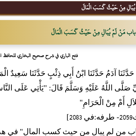
يُبَالِ مِنْ حَيْثُ كَسَبَ الْمَالَ
باب مَنْ لَمْ يُبَالِ مِنْ حَيْثُ كَسَبَ الْمَالَ
فتح الباري في شرح صحيح البخاري للحافظ ا
20- حَدَّثَنَا آدَمُ حَدَّثَنَا ابْنُ أَبِي ذِئْبٍ حَدَّثَنَا سَعِيدٌ ا
ِّ صَلَّى اللَّهُ عَلَيْهِ وَسَلَّمَ قَالَ: "يَأْتِي عَلَى النَّاس
لاَلِ أَمْ مِنْ الْحَرَامِ"
20]
اب من لم يبال من حيث كسب المال" في هذه