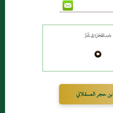
باب التِّجَارَةِ فِي الْبَزِّ
بن حجر العسقلاني