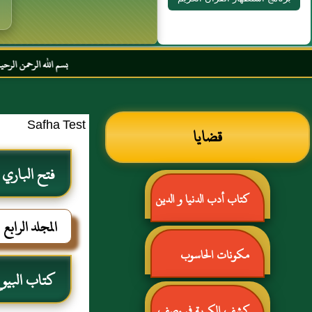
بسم الله الرحمن الرحيم السلام عليكم و
Safha Test
قضايا
فتح الباري
كتاب أدب الدنيا و الدين
المجلد الرابع
للماوردي
مكونات الحاسوب
كتاب البيو
كشف الكربة في وصف