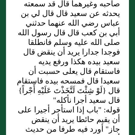
صاحبه وغيرهما قال قد سمعته
يحدثه عن سعيد قال قال لي بن
عباس رضي الله عنهما حدثني
أبي بن كعب قال قال رسول الله
صلى الله عليه وسلم فانطلقا
فوجدا جدارا يريد أن ينقض قال
سعيد بيده هكذا ورفع يديه
فاستقام قال يعلى حسبت أن
سعيدا قال فمسحه بيده فاستقام
قال {لَوْ شِئْتَ لَتَّخَذْتَ عَلَيْهِ أَجْراً}
قال سعيد أجرا نأكله"
قوله: "باب إذا استأجر أجيرا على
أن يقيم حائطا يريد أن ينقض
جاز" أورد فيه طرفا من حديث