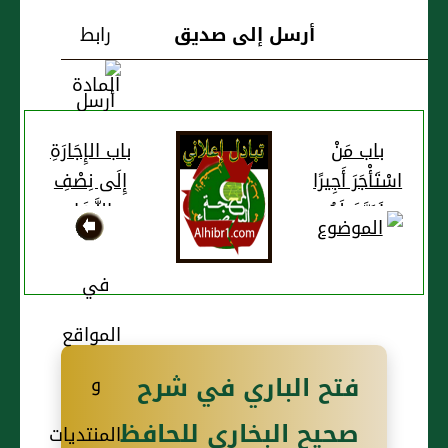
أرسل إلى صديق
باب مَنْ
باب الإِجَارَةِ
اسْتَأْجَرَ أَجِيرًا
إِلَى نِصْفِ
فَبَيَّنَ لَهُ
النَّهَارِ
الأَجَلَ وَلَمْ
يُبَيِّنْ الْعَمَلَ
فتح الباري في شرح
صحيح البخاري للحافظ