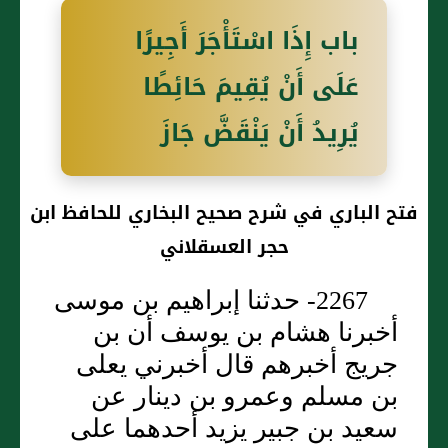
باب إِذَا اسْتَأْجَرَ أَجِيرًا
عَلَى أَنْ يُقِيمَ حَائِطًا
يُرِيدُ أَنْ يَنْقَضَّ جَازَ
فتح الباري في شرح صحيح البخاري للحافظ ابن
حجر العسقلاني
2267- حدثنا إبراهيم بن موسى
أخبرنا هشام بن يوسف أن بن
جريج أخبرهم قال أخبرني يعلى
بن مسلم وعمرو بن دينار عن
سعيد بن جبير يزيد أحدهما على