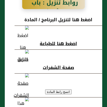
روابط تنزيل : باب
إِذَا اسْتَأْجَرَ أَجِيرًا
اضغط هنا لتنزيل البرنامج / المادة
عَلَى أَنْ يُقِيمَ
حَائِطًا يُرِيدُ أَنْ
اضغط هنا للطباعة
يَنْقَضَّ جَازَ
صفحة الشفرات