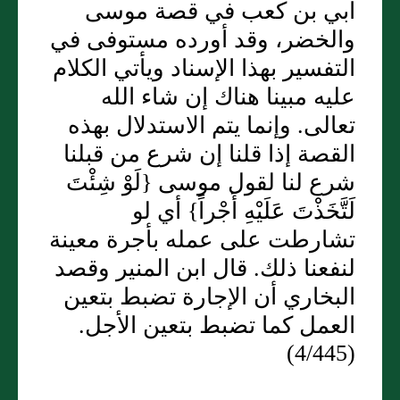
أبي بن كعب في قصة موسى
والخضر، وقد أورده مستوفى في
التفسير بهذا الإسناد ويأتي الكلام
عليه مبينا هناك إن شاء الله
تعالى. وإنما يتم الاستدلال بهذه
القصة إذا قلنا إن شرع من قبلنا
شرع لنا لقول موسى {لَوْ شِئْتَ
لَتَّخَذْتَ عَلَيْهِ أَجْراً} أي لو
تشارطت على عمله بأجرة معينة
لنفعنا ذلك. قال ابن المنير وقصد
البخاري أن الإجارة تضبط بتعين
العمل كما تضبط بتعين الأجل.
(4/445)