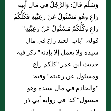
وَسَلَّمَ قَالَ: وَالرَّجُلُ فِي مَالِ أَبِيهِ
رَاعٍ وَهُوَ مَسْئُولٌ عَنْ رَعِيَّتِهِ فَكُلُّكُمْ
رَاعٍ وَكُلُّكُمْ مَسْئُولٌ عَنْ رَعِيَّتِهِ"
قوله: "باب العبد راع في مال
سيده ولا يعمل إلا بإذنه" ذكر فيه
حديث ابن عمر "كلكم راع
ومسئول عن رعيته" وفيه:
"والخادم في مال سيده وهو
مسئول" كذا في رواية أبي ذر