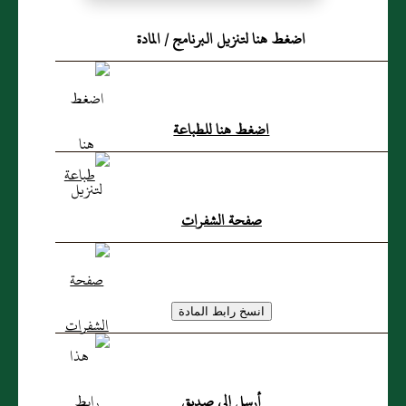
رَاعٍ فِي مَالِ سَيِّدِهِ وَلاَ يَعْمَلُ
اضغط هنا لتنزيل البرنامج / المادة
إِلاَّ بِإِذْنِهِ
اضغط هنا للطباعة
صفحة الشفرات
أرسل إلى صديق