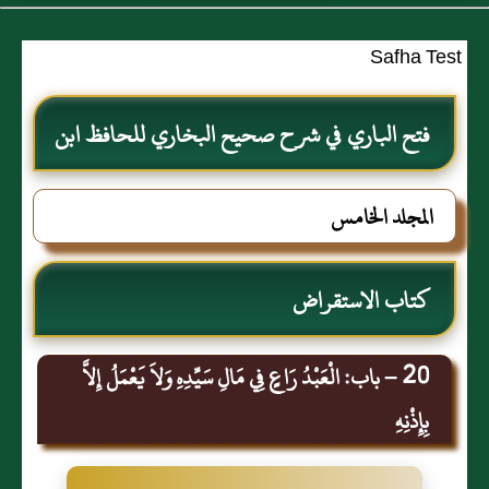
Safha Test
فتح الباري في شرح صحيح البخاري للحافظ ابن
حجر العسقلاني
المجلد الخامس
كتاب الاستقراض
20 – باب: الْعَبْدُ رَاعٍ فِي مَالِ سَيِّدِهِ وَلاَ يَعْمَلُ إِلاَّ
بِإِذْنِهِ