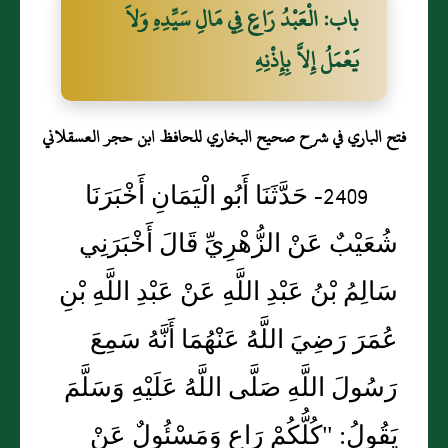
باب: الْعَبْدُ رَاعٍ فِي مَالِ سَيِّدِهِ وَلاَ
يَعْمَلُ إِلاَّ بِإِذْنِهِ
فتح الباري في شرح صحيح البخاري للحافظ ابن حجر العسقلاني
2409- حَدَّثَنَا أَبُو الْيَمَانِ أَخْبَرَنَا
شُعَيْبٌ عَنْ الزُّهْرِيِّ قَالَ أَخْبَرَنِي
سَالِمُ بْنُ عَبْدِ اللَّهِ عَنْ عَبْدِ اللَّهِ بْنِ
عُمَرَ رَضِيَ اللَّهُ عَنْهُمَا أَنَّهُ سَمِعَ
رَسُولَ اللَّهِ صَلَّى اللَّهُ عَلَيْهِ وَسَلَّمَ
يَقُولُ: "كُلُّكُمْ رَاعٍ وَمَسْئُولٌ عَنْ