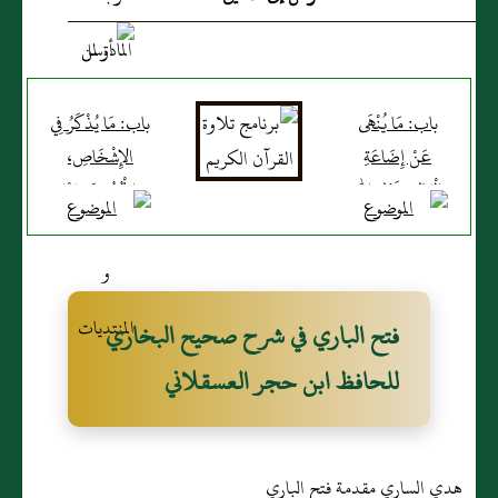
باب: مَا يُنْهَى
باب: مَا يُذْكَرُ فِي
عَنْ إِضَاعَةِ
الإِشْخَاصِ،
الْمَالِ وَقَوْلِ اللَّهِ
وَالْخُصُومَةِ بَيْنَ
تَعَالَى {وَاللَّهُ لا
الْمُسْلِمِ وَالْيَهُودِ
يُحِبُّ الْفَسَادَ} وَ
{لا يُصْلِحُ عَمَلَ
الْمُفْسِدِينَ} ،
فتح الباري في شرح صحيح البخاري
وَقَالَ فِي قَوْلِهِ
للحافظ ابن حجر العسقلاني
تعالى {أَصَلَوَاتُكَ
تَأْمُرُكَ أَنْ نَتْرُكَ
مَا يَعْبُدُ آبَاؤُنَا أَوْ
هدي الساري مقدمة فتح الباري
أَنْ