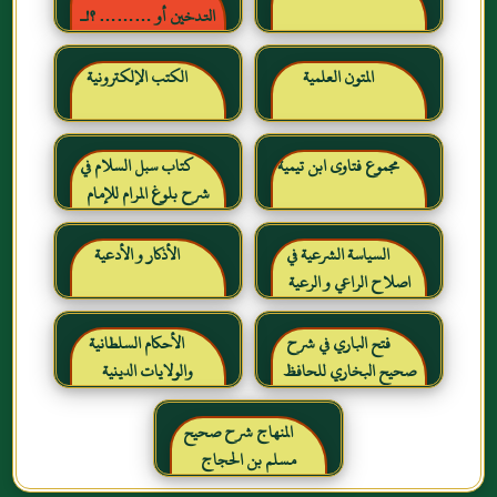
التدخين أو ……… ؟!ـ
حقائق وأرقام ناطقة ، لكن
لا يسمعها المدخنون حرره
المتون العلمية
الكتب الإلكترونية
خالد بن عبد الرحمن بن حمد
الشايع
مجموع فتاوى ابن تيمية
كتاب سبل السلام في
شرح بلوغ المرام للإمام
الصنعاني رحمه الله
السياسة الشرعية في
الأذكار و الأدعية
اصلاح الراعي و الرعية
فتح الباري في شرح
الأحكام السلطانية
صحيح البخاري للحافظ
والولايات الدينية
ابن حجر العسقلاني
المنهاج شرح صحيح
مسلم بن الحجاج