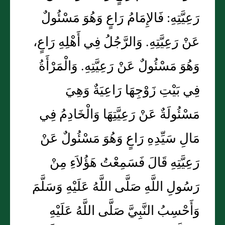
رَعِيَّتِهِ: فَالإِمَامُ رَاعٍ وَهُوَ مَسْئُولٌ
عَنْ رَعِيَّتِهِ. وَالرَّجُلُ فِي أَهْلِهِ رَاعٍ،
وَهُوَ مَسْئُولٌ عَنْ رَعِيَّتِهِ. وَالْمَرْأَةُ
فِي بَيْتِ زَوْجِهَا رَاعِيَةٌ وَهِيَ
مَسْئُولَةٌ عَنْ رَعِيَّتِهَا وَالْخَادِمُ فِي
مَالِ سَيِّدِهِ رَاعٍ وَهُوَ مَسْئُولٌ عَنْ
رَعِيَّتِهِ قَالَ فَسَمِعْتُ هَؤُلاَءِ مِنْ
رَسُولِ اللَّهِ صَلَّى اللَّهُ عَلَيْهِ وَسَلَّمَ
وَأَحْسِبُ النَّبِيَّ صَلَّى اللَّهُ عَلَيْهِ