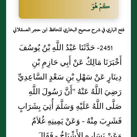
كَمْ هُوَ
فتح الباري في شرح صحيح البخاري للحافظ ابن حجر العسقلاني
2451- حَدَّثَنَا عَبْدُ اللَّهِ بْنُ يُوسُفَ
أَخْبَرَنَا مَالِكٌ عَنْ أَبِي حَازِمِ بْنِ
دِينَارٍ عَنْ سَهْلِ بْنِ سَعْدٍ السَّاعِدِيِّ
رَضِيَ اللَّهُ عَنْهُ "أَنَّ رَسُولَ اللَّهِ
صَلَّى اللَّهُ عَلَيْهِ وَسَلَّمَ أُتِيَ بِشَرَابٍ
فَشَرِبَ مِنْهُ - وَعَنْ يَمِينِهِ غُلاَمٌ
وَعَنْ يَسَارِهِ الأَشْيَاخُ - فَقَالَ