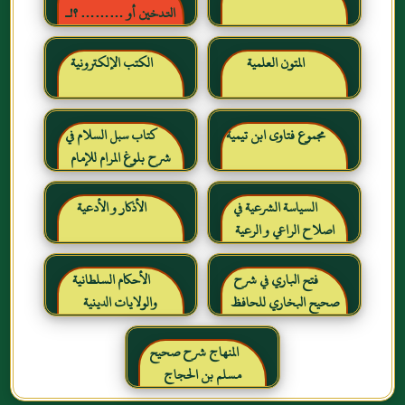
التدخين أو ……… ؟!ـ
حقائق وأرقام ناطقة ، لكن
لا يسمعها المدخنون حرره
المتون العلمية
الكتب الإلكترونية
خالد بن عبد الرحمن بن حمد
الشايع
مجموع فتاوى ابن تيمية
كتاب سبل السلام في
شرح بلوغ المرام للإمام
الصنعاني رحمه الله
السياسة الشرعية في
الأذكار و الأدعية
اصلاح الراعي و الرعية
فتح الباري في شرح
الأحكام السلطانية
صحيح البخاري للحافظ
والولايات الدينية
ابن حجر العسقلاني
المنهاج شرح صحيح
مسلم بن الحجاج