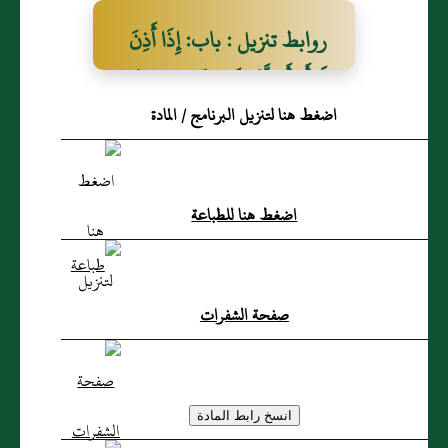
روابط تنزيل : باب: إِذَا أَذِنَ
لَهُ أَوْ أَحَلَّهُ وَلَمْ يُبَيِّنْ كَمْ هُوَ
اضغط هنا لتنزيل البرنامج / المادة
اضغط هنا للطباعة
صفحة الشفرات