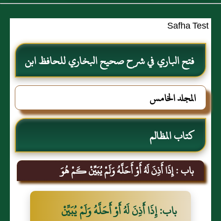
Safha Test
فتح الباري في شرح صحيح البخاري للحافظ ابن
حجر العسقلاني
المجلد الخامس
كتاب المظالم
باب : إِذَا أَذِنَ لَهُ أَوْ أَحَلَّهُ وَلَمْ يُبَيِّنْ كَمْ هُوَ
باب: إِذَا أَذِنَ لَهُ أَوْ أَحَلَّهُ وَلَمْ يُبَيِّنْ