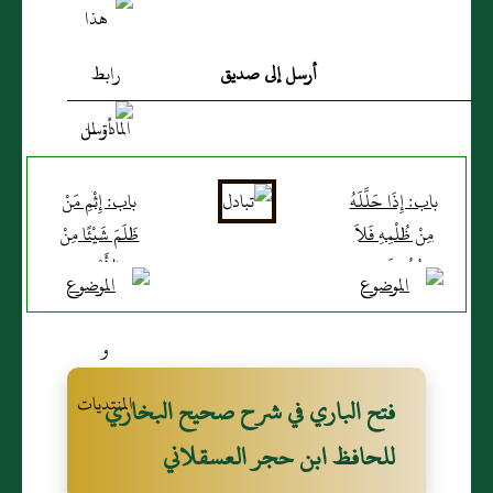
أرسل إلى صديق
باب: إِذَا حَلَّلَهُ
باب: إِثْمِ مَنْ
مِنْ ظُلْمِهِ فَلاَ
ظَلَمَ شَيْئًا مِنْ
رُجُوعَ فِيهِ
الأَرْضِ
فتح الباري في شرح صحيح البخاري
للحافظ ابن حجر العسقلاني