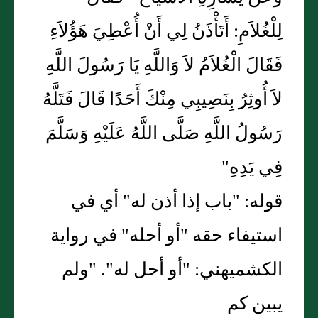
لِلْغُلاَمِ: أَتَأْذَنُ لِي أَنْ أُعْطِيَ هَؤُلاَءِ
فَقَالَ الْغُلاَمُ لاَ وَاللَّهِ يَا رَسُولَ اللَّهِ
لاَ أُوثِرُ بِنَصِيبِي مِنْكَ أَحَدًا قَالَ فَتَلَّهُ
رَسُولُ اللَّهِ صَلَّى اللَّهُ عَلَيْهِ وَسَلَّمَ
فِي يَدِهِ"
قوله: "باب إذا أذن له" أي في
استيفاء حقه "أو أحله" في رواية
الكشميهني: "أو أحل له". "ولم
يبين كم