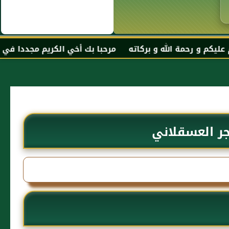
و بركاته مرحبا بك أخي الكريم مجددا في موقعك المفضل المح
جر العسقلاني