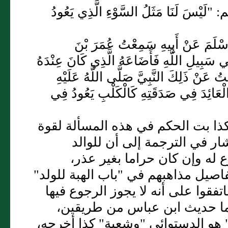
ْسَ لَنَا مَثَلُ السَّوْءِ الَّذِي يَعُودُ
نِ أَسْلَمَ عَنْ أَبِيهِ سَمِعْتُ عُمَرَ بْنَ
َبِيلِ اللَّهِ فَأَضَاعَهُ الَّذِي كَانَ عِنْدَهُ
لْتُ عَنْ ذَلِكَ النَّبِيَّ صَلَّى اللَّهُ عَلَيْهِ
 الْعَائِدَ فِي صَدَقَتِهِ كَالْكَلْبِ يَعُودُ فِي
كذا بت الحكم في هذه المسألة لقوة
شار في الترجمة إلى أن للوالد
 له وإن كان حراما بغير عذر،
صيل مذاهبهم في "باب الهبة للولد"
تفقوا على أنه لا يجوز الرجوع فيها
ما حديث ابن عباس من طريقين،
" هو الدستوائي "وشعبة" كذا أخرجه،