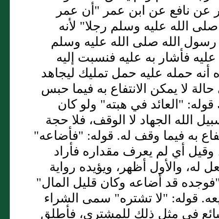
 عن نافع عن ابن عمر "أن عمر
ى الله عليه وسلم رجلا" لأنه
رسول الله صلى الله عليه وسلم
عليه فأشار به عليه فنسبت إليه
ه أنه حمله عليه حمل تمليك ليجاهد
حالة لا يمكن الانتفاع به فيما حبس
وله: "العائد في هبته" ولو كان
ل الله الجهاد لا الوقف، فلا حجة
تفاع به فيما وقف له. قوله: "فأضاعه"
وقيل أي لم يعرف مقداره فأراد
ل له، والأول أظهر، ويؤيده رواية
وجده قد أضاعه وكان قليل المال"
عه. قوله: "لا تشتره" سمى الشراء
بائع في مثل ذلك للمشتري، فأطلق