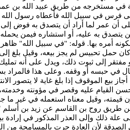
نة في مستخرجه من طريق عبيد الله بن عمر
 فرس في سبيل الله فأعطاه رسول الله صل
ى أن عمر لما أراد أن يتصدق به فوض إلى 
ن يتصدق به عليه، أو استشاره فيمن يحمله 
كونه أمره بها. قوله: "في سبيل الله" ظاهر
 كان حمل تحبيس لم يجز بيعه، وقيل بلغ إلى 
 مفتقر إلى ثبوت ذلك، ويدل على أنه تمليك ق
ل في حبسه أو وقفه. وعلى هذا فالمراد بسبي
أجاز بيع الموقوف إذا بلغ غاية لا يتصور الان
سن القيام عليه وقصر في مؤونته وخدمته، 
ن قيمته، وقيل معناه استعمله في غير ما جع
 طريق روح بن القاسم عن زيد بن أسلم "ف
ى علة ذلك وإلى العذر المذكور في إرادة بي
 الصدقة لأن العادة جرت بالمسامحة من ال