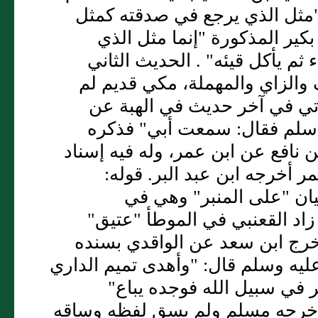
 "مثل الذي يرجع في صدقته كمثل
بكير المذكورة "إنما مثل الذي
م يأكل قيئه" . الحديث الثاني
 والزاي والمهملة، مكي قديم لم
أتي في آخر حديث في الهبة عن
أسلم فقال: سمعت أبي" فذكره
 نافع عن ابن عمر، وله فيه إسناد
 أخرجه ابن عبد البر. قوله:
ان "على المنبر" وهي في
د القعنبي في الموطأ "عتيق"
خرج ابن سعد عن الواقدي بسنده
يه وسلم قال: "وأهدى تميم الداري
 في سبيل الله فوجده يباع"
 أخرجه مسلم ولم يسق لفظه وساقه