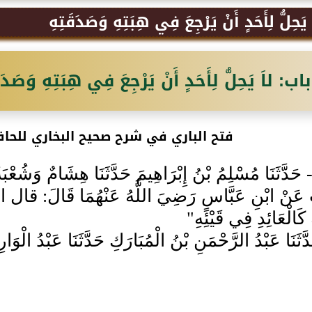
َحِلُّ لِأَحَدٍ أَنْ يَرْجِعَ فِي هِبَتِهِ وَصَدَقَتِهِ
باب: لاَ يَحِلُّ لِأَحَدٍ أَنْ يَرْجِعَ فِي هِبَتِهِ وَصَدَق
فتح الباري في شرح صحيح البخاري للحاف
261- حَدَّثَنَا مُسْلِمُ بْنُ إِبْرَاهِيمَ حَدَّثَنَا هِشَامٌ وَشُعْب
بِ عَنْ ابْنِ عَبَّاسٍ رَضِيَ اللَّهُ عَنْهُمَا قَالَ:
كَالْعَائِدِ فِي قَيْئِهِ"
 حَدَّثَنَا عَبْدُ الرَّحْمَنِ بْنُ الْمُبَارَكِ حَدَّثَنَا عَبْدُ الْ