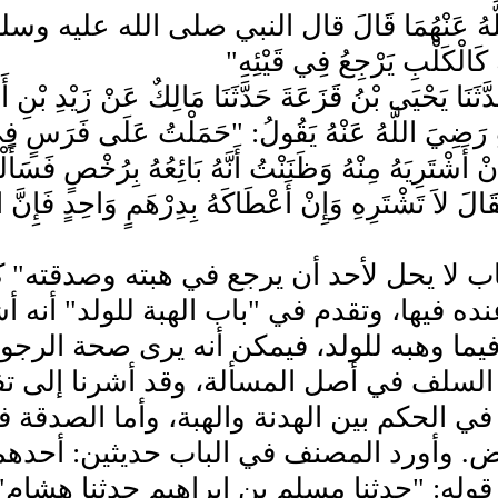
َهُ عَنْهُمَا قَالَ قال النبي صلى الله عليه وسلم: "لَي
 كَالْكَلْبِ يَرْجِعُ فِي قَيْئِهِ"
 حَدَّثَنَا يَحْيَى بْنُ قَزَعَةَ حَدَّثَنَا مَالِكٌ عَنْ زَيْدِ بْ
 رَضِيَ اللَّهُ عَنْهُ يَقُولُ: "حَمَلْتُ عَلَى فَرَسٍ فِي س
نْ أَشْتَرِيَهُ مِنْهُ وَظَنَنْتُ أَنَّهُ بَائِعُهُ بِرُخْصٍ فَسَأَ
َالَ لاَ تَشْتَرِهِ وَإِنْ أَعْطَاكَهُ بِدِرْهَمٍ وَاحِدٍ فَإِنَّ
اب لا يحل لأحد أن يرجع في هبته وصدقته" 
نده فيها، وتقدم في "باب الهبة للولد" أنه أ
يما وهبه للولد، فيمكن أنه يرى صحة الرجوع
لسلف في أصل المسألة، وقد أشرنا إلى تفا
في الحكم بين الهدنة والهبة، وأما الصدقة فا
بض. وأورد المصنف في الباب حديثين: أحده
قوله: "حدثنا مسلم بن إبراهيم حدثنا هشام