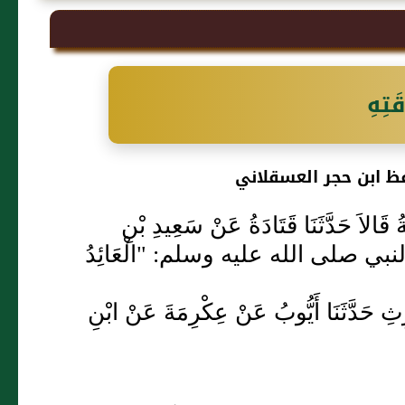
َتِهِ
ظ ابن حجر العسقلاني
َةُ قَالاَ حَدَّثَنَا قَتَادَةُ عَنْ سَعِيدِ بْنِ
 قال النبي صلى الله عليه وسلم: "الْعَائِدُ
وَارِثِ حَدَّثَنَا أَيُّوبُ عَنْ عِكْرِمَةَ عَنْ ابْنِ