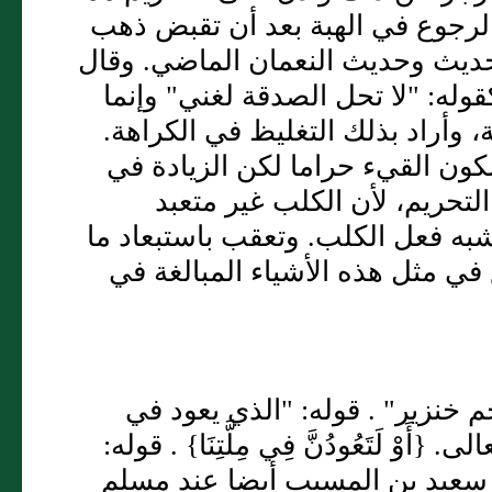
م الرجوع في الهبة بعد أن تقبض ذهب
 الحديث وحديث النعمان الماضي. وقال
قوله: "لا تحل الصدقة لغني" وإنما
 وأراد بذلك التغليظ في الكراهة.
لكون القيء حراما لكن الزيادة في
لتحريم، لأن الكلب غير متعبد
شبه فعل الكلب. وتعقب باستبعاد ما
في مثل هذه الأشياء المبالغة في
خنزير" . قوله: "الذي يعود في
ْ لَتَعُودُنَّ فِي مِلَّتِنَا} . قوله:
 سعيد بن المسيب أيضا عند مسلم