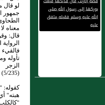
بوركها إلى رسول الله صلى
لو قال م
الله عليه وسلم فقبله متفق
جمهور ال
عليه
الطحاوي:
2 : باب الأَجِيرِ فِي الْغَزْوِ
معناه لا
قال: وقو
3 : باب السلم
الرواية 
4 : باب أن النبي صلى الله عليه
فالقيء ل
وسلم قال (قمت على باب
تأوله وم
الجنة فكان عامة من دخلها
الزجر
المساكين....)
(5/235)
5 : وعن معقل بن النعمان بن
كقوله: "
مقرن بضم الميم وفتح القاف
هبته" أي 
وتشديد الراء فنون ولم يذكر
"كالكلب