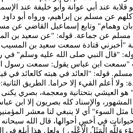
بو قلابة عند أبي عوانة وأبو خليفة عند الإس
كلهم عن مسلم بن إبراهيم، ورواه أبو داود
ان وهمام" وتابع إسماعيل القاضي عن مسلم
 مسلم عن جماعة. قوله: "عن سعيد بن ال
 "أخبرني قتادة سمعت سعيد بن المسيب 
له: "قال النبي صلى الله عليه وسلم" في ر
"سمعت ابن عباس يقول: سمعت رسول الله
سلم. قوله: "العائد في هبته كالعائد في قيئ
ة: ولا أعلم القيء إلا حراما. الطريق الثاني
 هو العيشي بتحتانية ومعجمة، بصري يكنى أب
المشهور، والإسناد كله بصريون إلا ابن عب
 مثل السوء" أي لا ينبغي لنا معشر المؤمني
انات في أخس أحوالها، قال الله سبحانه وتعالى: {لِ
َّوْءِ وَلِلَّهِ الْمَثَلُ الْأَعْلَى } ولعل هذا 