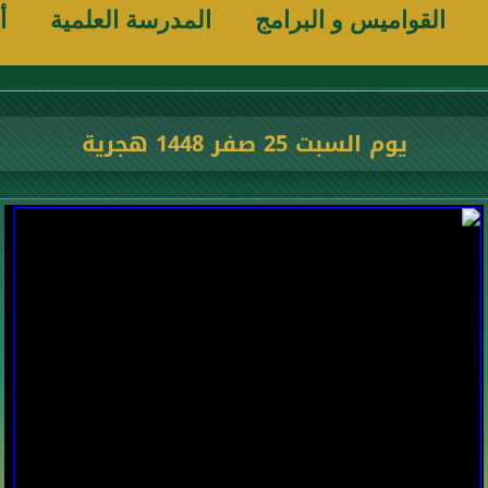
القواميس و البرامج
المدرسة العلمية
أ
يوم السبت 25 صفر 1448 هجرية