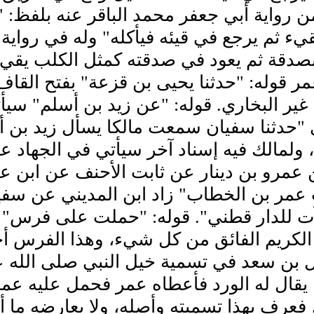
ن رواية أبي جعفر محمد الباقر عنه بلفظ:
يء ثم يرجع في قيئه فيأكله" وله في رواية 
دقة ثم يعود في صدقته كمثل الكلب يقيء ث
 قوله: "حدثنا يحيى بن قزعة" بفتح القاف
غير البخاري. قوله: "عن زيد بن أسلم" سي
 "حدثنا سفيان سمعت مالكا يسأل زيد بن 
ولمالك فيه إسناد آخر سيأتي في الجهاد عن
عمرو بن دينار عن ثابت الأحنف عن ابن عمر
مر بن الخطاب" زاد ابن المديني عن سفي
ت للدار قطني". قوله: "حملت على فرس" زا
 الكريم الفائق من كل شيء، وهذا الفرس أ
بن سعد في تسمية خيل النبي صلى الله عل
يقال له الورد فأعطاه عمر فحمل عليه عمر
 فعرف بهذا تسميته وأصله، ولا يعارضه ما