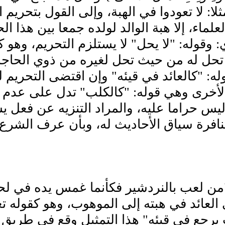
ثلا: لا تعودوا في الهبة، وإلى القول بتحري
علماء، إلا هبة الوالد لولده جمعا بين هذا
 وقوله: "لا يحل" لا يستلزم التحريم، وهو ك
 تحل له من حيث تحل لغيره من ذوي الحاجة،
له: "كالعائد في قيئه" وإن اقتضى التحريم 
الأخرى وهي قوله: "كالكلب" تدل على عدم ا
يس حراما عليه، والمراد التنزيه عن فعل ي
نافرة سياق الأحاديث له، وبأن عرف الشرع 
من لعب بالنردشير فكأنما غمس يده في لحم 
العائد في هبته إلى الموهوب، وهو كقوله تعالى. {أَو
 يرجع في قيئه" هذا التمثيل وقع في طريق