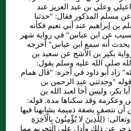
ماعيلي وعلي بن عبد العزيز عند
 عن مسلم المذكور فقال: "حدثنا
 بن إبراهيم عند أبي نعيم فكأنه
مسيب عن ابن عباس" في رواية شهر
يحدث أنه سمع ابن عباس" أخرجه
واية بكير بن الأشج عن سعيد بن
 صلى الله عليه وسلم يقول:
ه" زاد أبو داود في آخره: "قال همام
ة:قوله "وحدثني عبد الرحمن بن
ا بكر، وليس أخا لعبد الله بن
اس وعكرمة وقد سكناها مدة. قوله:
ن أن نتصف بصفة ذميمة يشابهنا فيها
لَّذِينَ لا يُؤْمِنُونَ بِالْآخِرَةِ
أبلغ في الزجر عن ذلك وأدل على التحريم مما