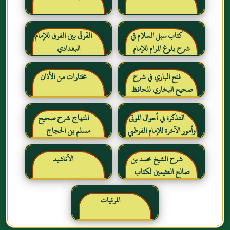
كتاب سبل السلام في
الفَرقُ بين الفرق للإمام
شرح بلوغ المرام للإمام
البغدادي
الصنعاني رحمه الله
فتح الباري في شرح
مختارات من الأذان
صحيح البخاري للحافظ
ابن حجر العسقلاني
التذكرة في أحوال الموتى
المنهاج شرح صحيح
وأمور الآخرة للإمام الفرطبي
مسلم بن الحجاج
رحمه الله
شرح الشيخ محمد بن
الأناشيد
صالح العثيمين لكتاب
رياض الصالحين للإمام
النووي رحمهم الله تعالى
المرئيات