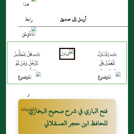
أرسل إلى صديق
باب إِذَا نَزَلَ
باب هَلْ يَسْتَأْسِرُ
الْعَدُوُّ عَلَى
الرَّجُلُ وَمَنْ لَمْ
حُكْمِ رَجُلٍ
يَسْتَأْسِرْ وَمَنْ
رَكَعَ رَكْعَتَيْنِ
عِنْدَ الْقَتْلِ
فتح الباري في شرح صحيح البخاري
للحافظ ابن حجر العسقلاني