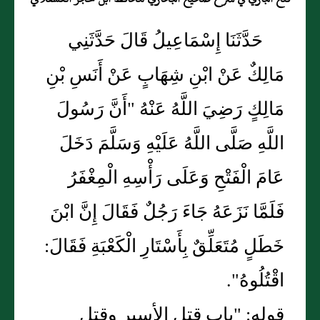
حَدَّثَنَا إِسْمَاعِيلُ قَالَ حَدَّثَنِي
مَالِكٌ عَنْ ابْنِ شِهَابٍ عَنْ أَنَسِ بْنِ
مَالِكٍ رَضِيَ اللَّهُ عَنْهُ "أَنَّ رَسُولَ
اللَّهِ صَلَّى اللَّهُ عَلَيْهِ وَسَلَّمَ دَخَلَ
عَامَ الْفَتْحِ وَعَلَى رَأْسِهِ الْمِغْفَرُ
فَلَمَّا نَزَعَهُ جَاءَ رَجُلٌ فَقَالَ إِنَّ ابْنَ
خَطَلٍ مُتَعَلِّقٌ بِأَسْتَارِ الْكَعْبَةِ فَقَالَ:
اقْتُلُوهُ".
قوله: "باب قتل الأسير وقتل