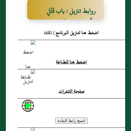
روابط تنزيل : باب قَتْلِ
الأَسِيرِ وَقَتْلِ الصَّبْرِ
اضغط هنا لتنزيل البرنامج / المادة
اضغط هنا للطباعة
صفحة الشفرات