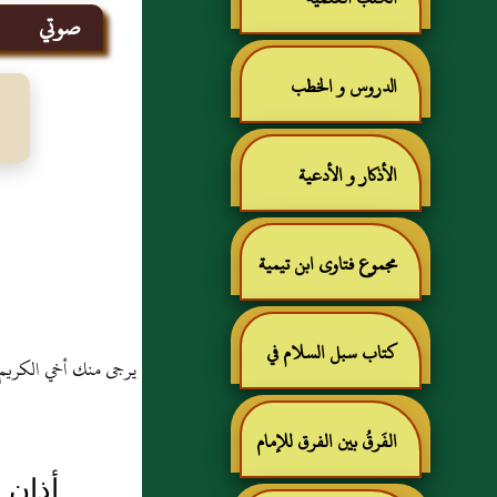
صوتي
الدروس و الخطب
الأذكار و الأدعية
مجموع فتاوى ابن تيمية
كتاب سبل السلام في
يرجى منك أخي الكريم /
شرح بلوغ المرام للإمام
الفَرقُ بين الفرق للإمام
أذان 