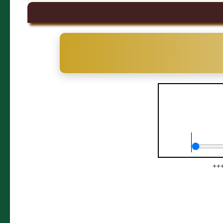
يق
+++