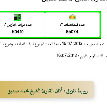
عدد المشاهدات *:
عدد مرات التنزيل *:
60410
85074
 ، هذا العدد لمجموع المواد المتعلقة بموضوع المادة
 بالموقع بتاريخ : 16/07/2013
روابط تنزيل : أذان القارئ الشيخ محمد صديق