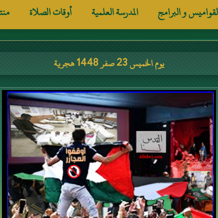
لقواميس و البرامج
المدرسة العلمية
أوقات الصلاة
منت
يوم الخميس 23 صفر 1448 هجرية