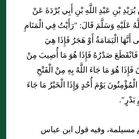
نْ بُرَيْدِ بْنِ عَبْدِ اللَّهِ بْنِ أَبِي بُرْدَةَ عَنْ
هُ عَلَيْهِ وَسَلَّمَ قَالَ: "رَأَيْتُ فِي الْمَنَامِ
َنَّهَا الْيَمَامَةُ أَوْ هَجَرُ فَإِذَا هِيَ
ا فَانْقَطَعَ صَدْرُهُ فَإِذَا هُوَ مَا أُصِيبَ مِنْ
 فَإِذَا هُوَ مَا جَاءَ اللَّهُ بِهِ مِنْ الْفَتْحِ
الْمُؤْمِنُونَ يَوْمَ أُحُدٍ وَإِذَا الْخَيْرُ مَا جَاءَ
ِ بَدْرٍ".
 مسيلمة، وفيه قول ابن عباس