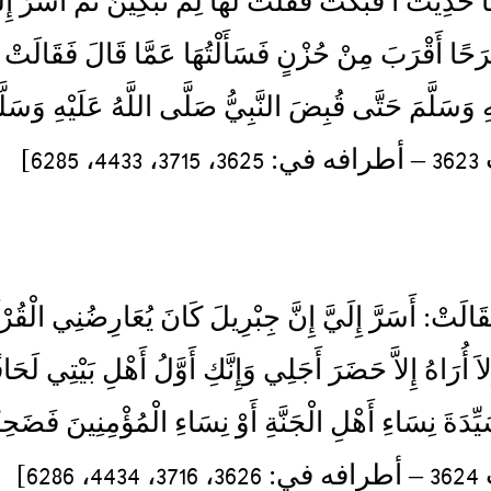
ْهَا حَدِيثً ا فَبَكَتْ فَقُلْتُ لَهَا لِمَ تَبْكِينَ ثُمَّ أَسَرَّ 
فَرَحًا أَقْرَبَ مِنْ حُزْنٍ فَسَأَلْتُهَا عَمَّا قَالَ فَقَالَت
ْهِ وَسَلَّمَ حَتَّى قُبِضَ النَّبِيُّ صَلَّى اللَّهُ عَلَيْهِ وَسَلَّ
6285]
"فَقَالَتْ: أَسَرَّ إِلَيَّ إِنَّ جِبْرِيلَ كَانَ يُعَارِضُنِي الْقُر
َلاَ أُرَاهُ إِلاَّ حَضَرَ أَجَلِي وَإِنَّكِ أَوَّلُ أَهْلِ بَيْتِي لَ
ِدَةَ نِسَاءِ أَهْلِ الْجَنَّةِ أَوْ نِسَاءِ الْمُؤْمِنِينَ فَضَح
6286]