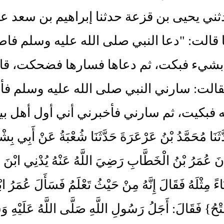
- حدثني يحيى بن قزعة حدثنا إبراهيم بن سع
ا قالت: "دعا النبي صلى الله عليه وسلم فا
بشيء فبكت، ثم دعاها فسارها فضحكت، قال
- "فقالت: سارني النبي صلى الله عليه وسلم 
 فبكيت، ثم سارني فأخبرني أني أول أهل بي
حَدَّثَنَا مُحَمَّدُ بْنُ عَرْعَرَةَ حَدَّثَنَا شُعْبَةُ عَنْ أَبِي 
َ عُمَرُ بْنُ الْخَطَّابِ رَضِيَ اللَّهُ عَنْهُ يُدْنِي ابْنَ 
َبْنَاءً مِثْلَهُ فَقَالَ إِنَّهُ مِنْ حَيْثُ تَعْلَمُ فَسَأَلَ عُمَرُ
فَتْحُ} فَقَالَ: أَجَلُ رَسُولِ اللَّهِ صَلَّى اللَّهُ عَلَيْهِ وَسَلَّ