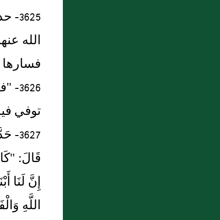
3625
الله عنه
فسارها 
3626
توفي فيه
3627- 
قَالَ: "كَان
إِنَّ لَنَا أ
اللَّهِ وَالْ