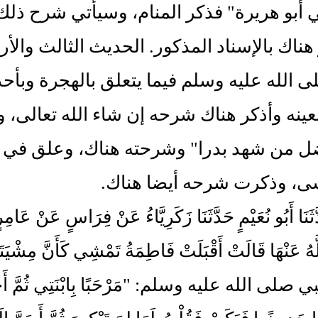
 أبو هريرة" فذكر المنام، وسيأتي شرح ذلك
هناك بالإسناد المذكور. الحديث الثالث وال
ى الله عليه وسلم فيما يتعلق بالهجرة وبأح
بعينه وأذكر هناك شرحه إن شاء الله تعالى، و
 من شهد بدرا" وشرحته هناك، وعلق في "با
ى، وذكرت شرحه أيضا هناك.
حَدَّثَنَا أَبُو نُعَيْمٍ حَدَّثَنَا زَكَرِيَّاءُ عَنْ فِرَاسٍ عَنْ
ُ عَنْهَا قَالَتْ أَقْبَلَتْ فَاطِمَةُ تَمْشِي كَأَنَّ مِشْيَتَهَ
 صلى الله عليه وسلم: "مَرْحَبًا بِابْنَتِي ثُمَّ أَجْلَسَه