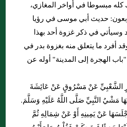
 كله مبسوطا في أواخر المغازي،
أربعون: حديث أبي موسى في رؤيا
د وسيأتي في ذكر غزوة أحد بهذا
قد أفرد ما يتعلق منه بغزوة بدر في
ب الهجرة إلى المدينة" أوله عن
 عَامِرٍ الشَّعْبِيِّ عَنْ مَسْرُوقٍ عَنْ عَائِشَةَ
ا مَشْيُ النَّبِيِّ صَلَّى اللَّهُ عَلَيْهِ وَسَلَّمَ.
َا عَنْ يَمِينِهِ أَوْ عَنْ شِمَالِهِ ثُمَّ