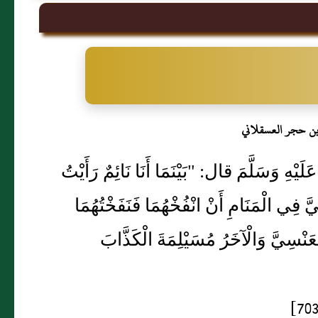
بن حجر العسقلاني
عَلَيْهِ وَسَلَّمَ قال: "بَيْنَمَا أَنَا نَائِمٌ رَأَيْتُ
 فِي الْمَنَامِ أَنْ انْفُخْهُمَا فَنَفَخْتُهُمَا
ْعَنْسِيَّ وَالْآخَرُ مُسَيْلِمَةَ الْكَذَّابَ