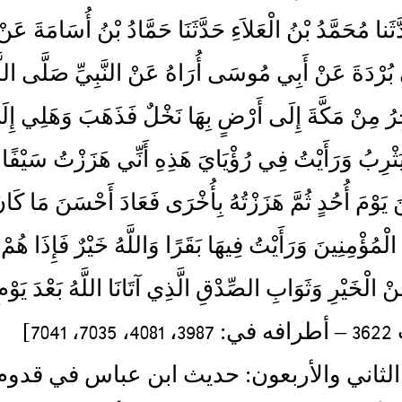
َدَّثَنا مُحَمَّدُ بْنُ الْعَلاَءِ حَدَّثَنَا حَمَّادُ بْنُ أُسَامَةَ عَ
ي بُرْدَةَ عَنْ أَبِي مُوسَى أُرَاهُ عَنْ النَّبِيِّ صَلَّى اللَّ
ِرُ مِنْ مَكَّةَ إِلَى أَرْضٍ بِهَا نَخْلٌ فَذَهَبَ وَهَلِي إِلَى أ
 يَثْرِبُ وَرَأَيْتُ فِي رُؤْيَايَ هَذِهِ أَنِّي هَزَزْتُ سَيْفً
َ يَوْمَ أُحُدٍ ثُمَّ هَزَزْتُهُ بِأُخْرَى فَعَادَ أَحْسَنَ مَا كَانَ
الْمُؤْمِنِينَ وَرَأَيْتُ فِيهَا بَقَرًا وَاللَّهُ خَيْرٌ فَإِذَا هُمْ 
ِنْ الْخَيْرِ وَثَوَابِ الصِّدْقِ الَّذِي آتَانَا اللَّهُ بَعْدَ يَوْم
7041]
لثاني والأربعون: حديث ابن عباس في قدوم