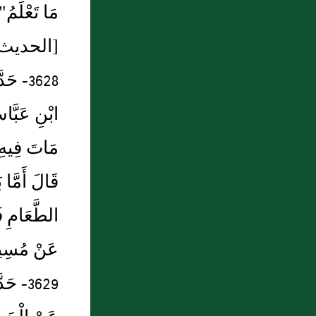
مَا تَعْلَمُ"
[الحديث 3627 – أطرافه في: 4294، 4430، 4969، 
3628- ح
ابْنِ عَبَّا
مَاتَ فِيهِ ب
قَالَ أَمَّا 
الطَّعَامِ فَ
عَنْ مُسِيئِ
3629- 