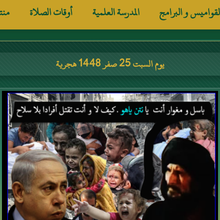
لقواميس و البرامج
المدرسة العلمية
أوقات الصلاة
منت
يوم السبت 25 صفر 1448 هجرية