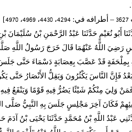
.
4970]
َدَّثَنَا أَبُو نُعَيْمٍ حَدَّثَنَا عَبْدُ الرَّحْمَنِ بْنُ سُلَيْمَانَ
سٍ رَضِيَ اللَّهُ عَنْهُمَا قَالَ خَرَجَ رَسُولُ اللَّهِ صَلَّى
ِمِلْحَفَةٍ قَدْ عَصَّبَ بِعِصَابَةٍ دَسْمَاءَ حَتَّى جَلَسَ عَلَ
بَعْدُ فَإِنَّ النَّاسَ يَكْثُرُونَ وَيَقِلُّ الأَنْصَارُ حَتَّى يَ
مَنْ وَلِيَ مِنْكُمْ شَيْئًا يَضُرُّ فِيهِ قَوْمًا وَيَنْفَعُ فِيهِ
هِمْ فَكَانَ آخِرَ مَجْلِسٍ جَلَسَ بِهِ النَّبِيُّ صَلَّى اللَّ
حَدَّثَنِي عَبْدُ اللَّهِ بْنُ مُحَمَّدٍ حَدَّثَنَا يَحْيَى بْنُ آدَ