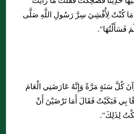
إِلَيْهَا حَدِيثًا فَضَحِكَتْ فَقُلْتُ مَا رَأَيْتُ
ْ مَا كُنْتُ لِأُفْشِيَ سِرَّ رَسُولِ اللَّهِ صَلَّى
مَ فَسَأَلْتُهَا".
ْآنَ كُلَّ سَنَةٍ مَرَّةً وَإِنَّهُ عَارَضَنِي الْعَامَ
حَاقًا بِي فَبَكَيْتُ فَقَالَ أَمَا تَرْضَيْنَ أَنْ
ِكْتُ لِذَلِكَ".