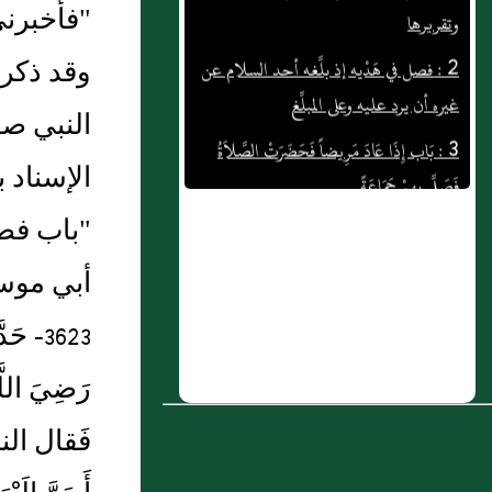
"فأخبرني
2 : فصل في هَدْيه إذ بلَّغه أحد السلام عن
غيره أن يرد عليه وعلى المبلِّغ
وقد ذكر 
3 : بَاب إِذَا عَادَ مَرِيضاً فَحَضَرَتْ الصَّلاَةُ
النبي صل
فَصَلَّى بِهِمْ جَمَاعَةً
الإسناد 
4 : باب ذكر كونه صلى الله عليه و سلم
"باب فضل
خاتم النبيين
5 : بَاب الْغِيبَةِ. وَقَوْلِ اللَّهِ تَعَالَى : {وَلاَ
أبي موس
يَغْتَبْ بَعْضُكُمْ بَعْضاً أَيُحِبُّ أَحَدُكُمْ أَنْ
3623- 
يَأْكُلَ لَحْمَ أَخِيهِ مَيْتاً فَكَرِهْتُمُوهُ وَاتَّقُوا اللَّهَ إِنَّ
اللَّهَ تَوَّابٌ رَحِيمٌ}
رَضِيَ اللَّه
6 : باب إِسْلاَمُ سَعِيدِ بْنِ زَيْدٍ رَضِيَ اللَّهُ عَنْهُ
فَقال النبي
7 : وعَنْ عائشةَ رضي الله عنْها قالت: قال