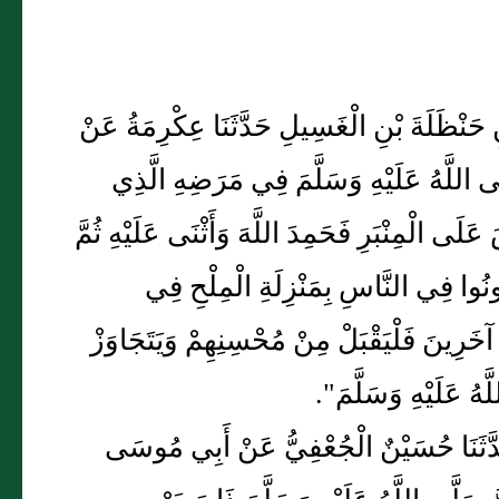
 بْنِ حَنْظَلَةَ بْنِ الْغَسِيلِ حَدَّثَنَا عِكْرِمَةُ عَنْ
 اللَّهُ عَلَيْهِ وَسَلَّمَ فِي مَرَضِهِ الَّذِي
ى الْمِنْبَرِ فَحَمِدَ اللَّهَ وَأَثْنَى عَلَيْهِ ثُمَّ
كُونُوا فِي النَّاسِ بِمَنْزِلَةِ الْمِلْحِ فِي
 آخَرِينَ فَلْيَقْبَلْ مِنْ مُحْسِنِهِمْ وَيَتَجَاوَزْ
هُ عَلَيْهِ وَسَلَّمَ".
مَ حَدَّثَنَا حُسَيْنٌ الْجُعْفِيُّ عَنْ أَبِي مُوسَى