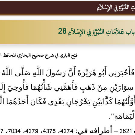
لنُّبُوَّةِ فِي الإِسْلاَمِ
باب عَلاَمَاتِ النُّبُوَّةِ فِي الإِسْلاَمِ 28
فتح الباري في شرح صحيح البخاري للحافظ ا
36- فَأَخْبَرَنِي أَبُو هُرَيْرَةَ أَنَّ رَسُولَ اللَّهِ صَلَّى اللَّهُ 
سِوَارَيْنِ مِنْ ذَهَبٍ فَأَهَمَّنِي شَأْنُهُمَا فَأُوحِيَ إِلَيَّ
وَّلْتُهُمَا كَذَّابَيْنِ يَخْرُجَانِ بَعْدِي فَكَانَ أَحَدُهُمَا ال
يَمَامَةِ".
 7037]