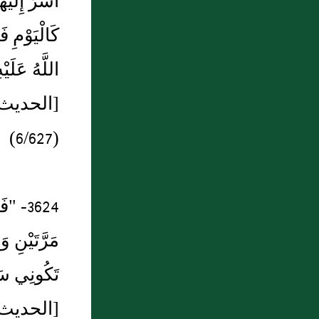
أَسَرَّ إِلَي
رسولُ الله صَلّى الله عَلَيْهِ وَسَلّم: "اللّهُمَّ مَنْ
كَالْيَوْمِ 
وليَ مِنْ أَمْر أُمّتي شيئاً فَشَقَّ عليهمْ فاشْققْ
عليْهِ" أَخرجهُ مُسْلمٌ.
اللَّهُ عَلَي
8 : فصــل في موقف الشيخ من الذين
[الحديث 3623 – أطرافه في: 3625، 3715، 4433، 
يصرون على الابتداع في الدين
(6/627)
9 : ( باب فضل اهل عمان
10 : باب الدعا عند النوم
3624- 
مَرَّتَيْنِ و
تَكُونِي سَيّ
[الحديث 3624 – أطرافه في: 3626، 3716، 4434، 