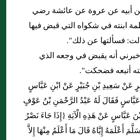
د عن أبيه عن عروة عن عائشة رضي
طمة ابنته في شكواه التي قبض فيها
ت: فسألتها عن ذلك".
فأخبرني أنه يقبض في وجعه الذي
ته أتبعه فضحكت".
بِشْرٍ عَنْ سَعِيدِ بْنِ جُبَيْرٍ عَنْ ابْنِ عَبَّاسٍ
عَبَّاسٍ فَقَالَ لَهُ عَبْدُ الرَّحْمَنِ بْنُ عَوْفٍ
 ابْنَ عَبَّاسٍ عَنْ هَذِهِ الْآيَةِ {إِذَا جَاءَ نَصْرُ
مَ أَعْلَمَهُ إِيَّاهُ قَالَ مَا أَعْلَمُ مِنْهَا إِلاَّ